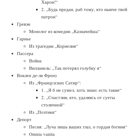
Харон!“
2. „Будь предан, раб тому, кто нынче твой
патрон“
Гревэн
Монолог из комедии „Казначейша“
Гарнье
Из трагедии „Корнелия“
Пассера
Война
Вилланель: „Так потерял голубку я“
Воклен де-ля Френэ
Из „Французских Сатир“:
1. „Я б не сумел, хоть знаю: есть такие“
2. „Счастлив, кто, удаляясь от суеты
столичной“
Из „Поэтики“
Депорт
Песня: „Луча лишь ваших глаз, о гордая богиня“
Omnia vanita