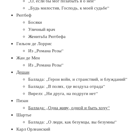
„О, если бы мог позабыть я о ней“
„Будь милостив, Господь, к моей судьбе“
Рютбеф
Босяки
Уличный врач
Женитьба Рютбефа
Гильом де Лоррис
Из „Романа Розы“
Жан де Мен
Из „Романа Розы“
Дешан
Баллада: „Герои войн, и странствий, и блужданий“
Баллада: „В полях, где воздуха отрада“
Вирелэ: „Ни друга, на подруги нет“
Пизан
Баллада: „Одна живу, одной и быть хочу“
Шартье
Баллада: „О люди, как безумцы, вы безумны“
Карл Орлеанский