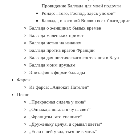
Провидение Баллада для моей подруги
Рондо: „Того, Господ, здесь упокой“
Баллада, в которой Виллон всех благодарит
Баллада о женщинах былых времен
Баллада маленьких примет
Баллада истин на изнанку
Баллада против врагов Франции
Баллада для поэтическаго состязания в Блуа
Баллада моим друзьям
Эпитафия в форме баллады
Фарсы
Из фарса: „Адвокат Пателен“
Песни
„Прекрасная сидела у окна“
„Однажды встала я чуть свет“
„Французы. что спешите“
„Друженьку целуя, я срывал цветы“
„Если с ней увидаться не в мочь“