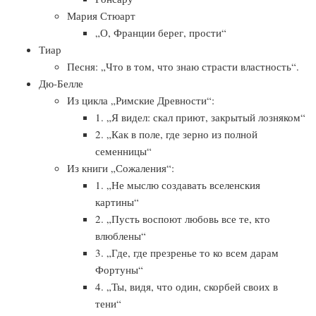
Мария Стюарт
„О, Франции берег, прости“
Тиар
Песня: „Что в том, что знаю страсти властность“.
Дю-Белле
Из цикла „Римские Древности“:
1. „Я видел: скал приют, закрытый лозняком“
2. „Как в поле, где зерно из полной
семенницы“
Из книги „Сожаления“:
1. „Не мыслю создавать вселенския
картины“
2. „Пусть воспоют любовь все те, кто
влюблены“
3. „Где, где презренье то ко всем дарам
Фортуны“
4. „Ты, видя, что один, скорбей своих в
тени“