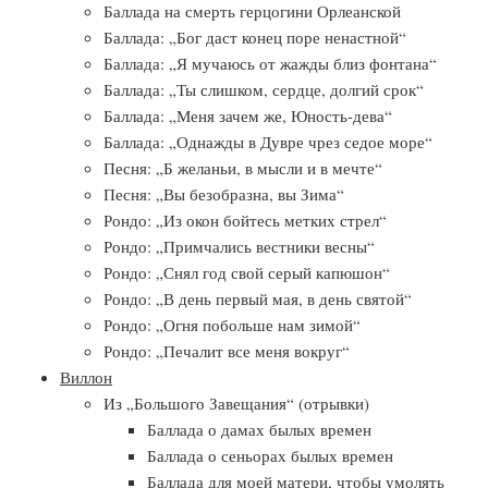
Баллада на смерть герцогини Орлеанской
Баллада: „Бог даст конец поре ненастной“
Баллада: „Я мучаюсь от жажды близ фонтана“
Баллада: „Ты слишком, сердце, долгий срок“
Баллада: „Меня зачем же, Юность-дева“
Баллада: „Однажды в Дувре чрез седое море“
Песня: „Б желаньи, в мысли и в мечте“
Песня: „Вы безобразна, вы Зима“
Рондо: „Из окон бойтесь метких стрел“
Рондо: „Примчались вестники весны“
Рондо: „Снял год свой серый капюшон“
Рондо: „В день первый мая, в день святой“
Рондо: „Огня побольше нам зимой“
Рондо: „Печалит все меня вокруг“
Виллон
Из „Большого Завещания“ (отрывки)
Баллада о дамах былых времен
Баллада о сеньорах былых времен
Баллада для моей матери, чтобы умолять