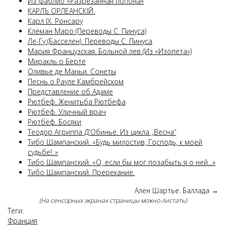
Из фаблио «Разрезанная попона»
КАРЛЪ ОРЛЕАНСКІЙ.
Карл IX. Ронсару
Клеман Маро (Переводы С. Пинуса)
Ле-Гу (Басселен). Переводы С. Пинуса
Мария Французская. Больной лев (Из «Изопета»)
Миракль о Берте
Оливье де Маньи. Сонеты
Песнь о Рауле Камбрейском
Представление об Адаме
Рютбеф. Женитьба Рютбефа
Рютбеф. Уличный врач
Рютбёф. Босяки
Теодор Агриппа Д'Обинье. Из цикла „Весна“
Тибо Шампанский. «Будь милостив, Господь, к моей
судьбе!..»
Тибо Шампанский. «О, если бы мог позабыть я о ней...»
Тибо Шампанский. Пререкание.
Ален Шартье. Баллада
→
(На сенсорных экранах страницы можно листать)
Теги:
Франция