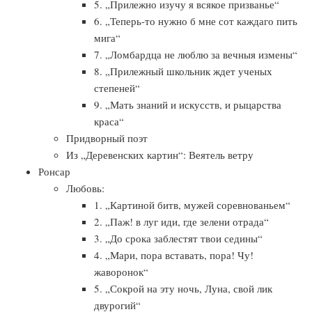
5. „Прилежно изучу я всякое призванье“
6. „Теперь-то нужно б мне сот каждаго пить
мига“
7. „Ломбардца не люблю за вечныя измены“
8. „Прилежный школьник ждет ученых
степеней“
9. „Мать знаний и искусств, и рыцарства
краса“
Придворный поэт
Из „Деревенских картин“: Веятель ветру
Ронсар
Любовь:
1. „Картиной битв, мужей соревнованьем“
2. „Паж! в луг иди, где зелени отрада“
3. „До срока заблестят твои седины“
4. „Мари, пора вставать, пора! Чу!
жаворонок“
5. „Сокрой на эту ночь, Луна, свой лик
двурогий“