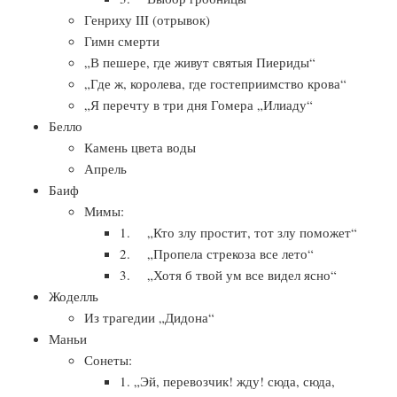
Генриху III (отрывок)
Гимн смерти
„В пешере, где живут святыя Пиериды“
„Где ж, королева, где гостеприимство крова“
„Я перечту в три дня Гомера „Илиаду“
Белло
Камень цвета воды
Апрель
Баиф
Мимы:
1. „Кто злу простит, тот злу поможет“
2. „Пропела стрекоза все лето“
3. „Хотя б твой ум все видел ясно“
Жоделль
Из трагедии „Дидона“
Маньи
Сонеты:
1. „Эй, перевозчик! жду! сюда, сюда,