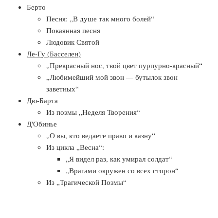
Берто
Песня: „В душе так много болей“
Покаянная песня
Людовик Святой
Ле-Гу (Басселен)
„Прекрасный нос, твой цвет пурпурно-красный“
„Любимейший мой звон — бутылок звон
заветных“
Дю-Барта
Из поэмы „Неделя Творения“
Д'Обинье
„О вы, кто ведаете право и казну“
Из цикла „Весна“:
„Я видел раз, как умирал солдат“
„Врагами окружен со всех сторон“
Из „Трагической Поэмы“