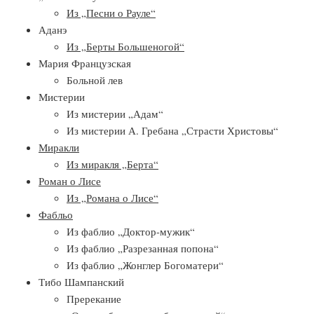
Из „Песни о Рауле“
Аданэ
Из „Берты Большеногой“
Мария Французская
Больной лев
Мистерии
Из мистерии „Адам“
Из мистерии А. Гребана „Страсти Христовы“
Миракли
Из миракля „Берта“
Роман о Лисе
Из „Романа о Лисе“
Фабльо
Из фаблио „Доктор-мужик“
Из фаблио „Разрезанная попона“
Из фаблио „Жонглер Богоматери“
Тибо Шампанский
Пререкание