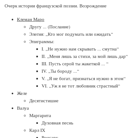
Очерк истории французской поэзии. Возрождение
Клеман Маро
Другу ... (Послание)
Элегия: „Кто мог подумать или ожидать“
Эпиграммы:
I. „Не нужно нам скрывать ... смутна“
II. „Меня лишь за стихи, за мой лишь дар“
III. Пусть серой ты жакеткой ... “
IV. „Ты бороду ...“
V. „Я не богат, признаться нужно в этом“
VI. „Уж я не тот любовник страстный“
Желе
Десятистишие
Валуа
Маргарита
Духовная песнь
Карл IX
Ронсару