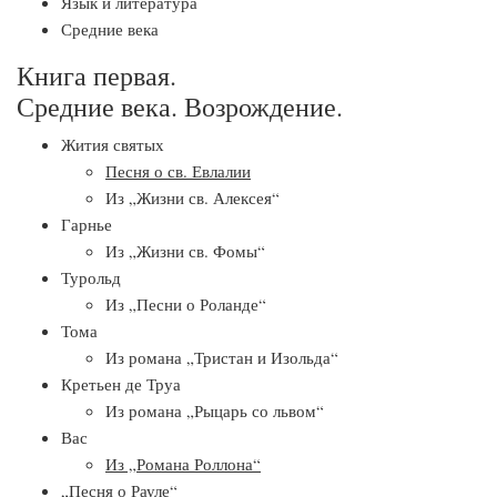
Язык и литература
Средние века
Книга первая.
Средние века. Возрождение.
Жития святых
Песня о св. Евлалии
Из „Жизни св. Алексея“
Гарнье
Из „Жизни св. Фомы“
Турольд
Из „Песни о Роланде“
Тома
Из романа „Тристан и Изольда“
Кретьен де Труа
Из романа „Рыцарь со львом“
Вас
Из „Романа Роллона“
„Песня о Рауле“