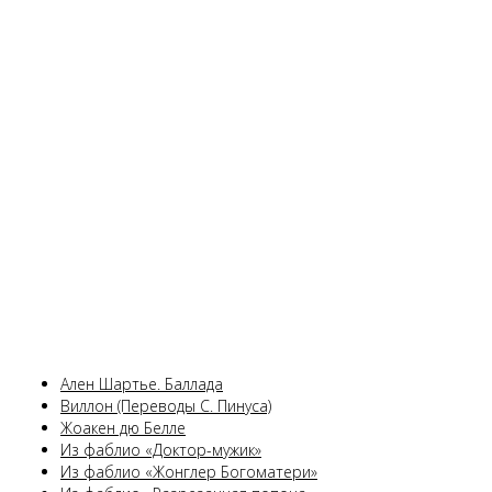
Ален Шартье. Баллада
Виллон (Переводы С. Пинуса)
Жоакен дю Белле
Из фаблио «Доктор-мужик»
Из фаблио «Жонглер Богоматери»