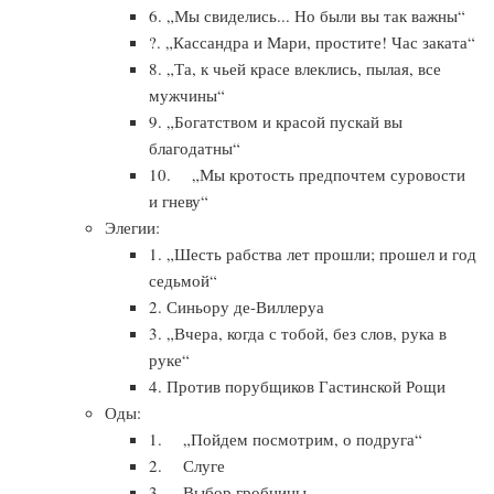
6. „Мы свиделись... Но были вы так важны“
?. „Кассандра и Мари, простите! Час заката“
8. „Та, к чьей красе влеклись, пылая, все
мужчины“
9. „Богатством и красой пускай вы
благодатны“
10. „Мы кротость предпочтем суровости
и гневу“
Элегии:
1. „Шесть рабства лет прошли; прошел и год
седьмой“
2. Синьору де-Виллеруа
3. „Вчера, когда с тобой, без слов, рука в
руке“
4. Против порубщиков Гастинской Рощи
Оды:
1. „Пойдем посмотрим, о подруга“
2. Слуге
3. Выбор гробницы