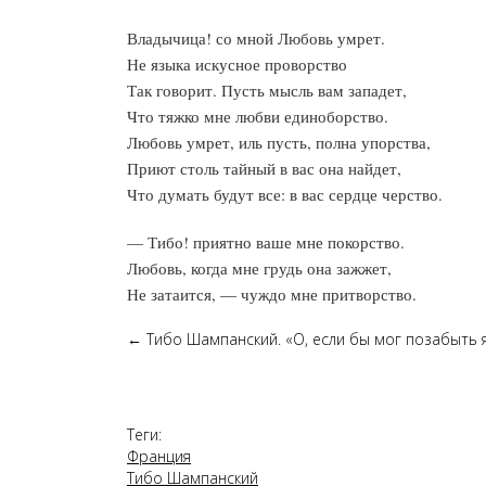
Владычица! со мной Любовь умрет.
Не языка искусное проворство
Так говорит. Пусть мысль вам западет,
Что тяжко мне любви единоборство.
Любовь умрет, иль пусть, полна упорства,
Приют столь тайный в вас она найдет,
Что думать будут все: в вас сердце черство.
— Тибо! приятно ваше мне покорство.
Любовь, когда мне грудь она зажжет,
Не затаится, — чуждо мне притворство.
←
Тибо Шампанский. «О, если бы мог позабыть я 
Теги:
Франция
Тибо Шампанский