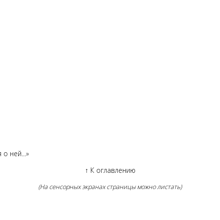
о ней...»
↑
К оглавлению
(На сенсорных экранах страницы можно листать)