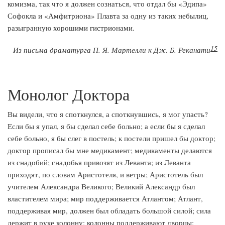
комизма, так что я должен сознаться, что отдал бы «Эдипа»
Софокла и «Амфитриона» Плавта за одну из таких небылиц,
разыгранную хорошими гистрионами.
15
Из письма драматурга П. Я. Мартелли к Дж. Б. Реканати
Монолог Доктора
Вы видели, что я споткнулся, а споткнувшись, я мог упасть?
Если бы я упал, я бы сделал себе больно; а если бы я сделал
себе больно, я бы слег в постель; к постели пришел бы доктор;
доктор прописал бы мне медикамент; медикаменты делаются
из снадобий; снадобья привозят из Леванта; из Леванта
приходят, по словам Аристотеля, и ветры; Аристотель был
учителем Александра Великого; Великий Александр был
властителем мира; мир поддерживается Атлантом; Атлант,
поддерживая мир, должен был обладать большой силой; сила
держит в руке колонну; колонны поддерживают дворцы;