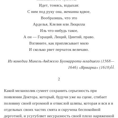
Идет, томясь, вздыхая:
С ним под руку она, жеманна вдвое,
Вообразишь, что это
Арделья, Клелия или Люцилла
Иль что-нибудь такое,
А он — Гораций, Люций, Цинтий, право.
Взгляните, как приплясывает мило
И сколько рвет перчаток величаво.
Из комедии Микель-Анджело Буонарроти-младшего (1568—
11
1646) «Ярмарка» (1618)
2
Какой меланхолик сумеет сохранить серьезность при
появлении Доктора, который, будучи уже на сцене, сгибает
половину своей огромной и отвислой шляпы, которая и вся и в
отдельных своих частях смята и скручена беспокойной
дерготней, и усугубляет несуразность своей плохо наряженной