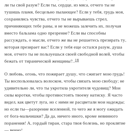
ли ты свой разум? Если ты, сердце, из мяса, отчего ты не
тушишь пламя, бесцельно пылающее? Если у тебя, грудь моя,
сохранились чувства, отчего ты не вырываешь стрел,
причиняющих тебе раны, и не можешь залечить их, получая
вместо бальзама одно презрение? Если вы способны
рассуждать, о мысли, отчего же вы не решаетесь презирать ту,
которая презирает вас? Если у тебя еще остался разум, душа
моя, отчего ты не пользуешься своей свободной волей, чтобы
18
бежать от тиранической женщины?..
О любовь, огонь, что пожирает душу, что сжигает мою грудь!
Ты воспользовалась волоском, чтобы связать мою свободу; не
удивительно ли, что ты укротила укротителя чудовищ? Мои
силы коротки, чтобы противостоять твоему натиску. Я часто
видел, как цветут луга, но с ними не расцветали мои надежды;
но если ты—разорение вселенной, то чего же я могу ожидать
от бога-мальчишки? Да да, ничего иного, кроме невинного
поранения! А, гордый тиран, стара твоя болезнь, но проклятие
— вечно!