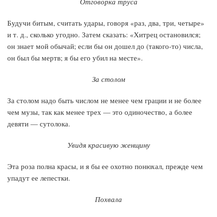
Отговорка труса
Будучи битым, считать удары, говоря «раз, два, три, четыре»
и т. д., сколько угодно. Затем сказать: «Хитрец остановился;
он знает мой обычай; если бы он дошел до (такого-то) числа,
он был бы мертв; я бы его убил на месте».
За столом
За столом надо быть числом не менее чем грации и не более
чем музы, так как менее трех — это одиночество, а более
девяти — сутолока.
Увидя красивую женщину
Эта роза полна красы, и я бы ее охотно понюхал, прежде чем
упадут ее лепестки.
Похвала