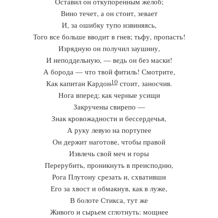
Оставил он откупоренным желоб;
Вино течет, а он стоит, зевает
И, за ошибку тупо извиняясь,
Того все больше вводит в гнев; тьфу, пропасть!
Изрядную он получил заушину,
И неподдельную, — ведь он без маски!
А борода — что твой фитиль! Смотрите,
10
Как капитан Кардон
стоит, заносчив.
Нога вперед; как черные усищи
Закручены свирепо —
Знак кровожадности и бессердечья,
А руку левую на портупее
Он держит наготове, чтобы правой
Извлечь свой меч и горы
Перерубить, проникнуть в преисподню,
Рога Плутону срезать и, схвативши
Его за хвост и обмакнув, как в луже,
В болоте Стикса, тут же
Живого и сырьем сглотнуть: мощнее