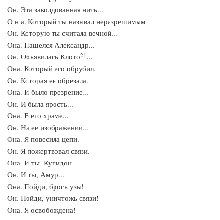
Он. Эта заколдованная нить...
О н а. Который ты называл неразрешимым
Он. Которую ты считала вечной...
Она. Нашелся Александр...
21
Он. Объявилась Клото
...
Она. Который его обрубил.
Он. Которая ее обрезала.
Она. И было презрение...
Он. И была ярость...
Она. В его храме...
Он. На ее изображении...
Она. Я повесила цепи.
Он. Я пожертвовал связи.
Она. И ты, Купидон...
Он. И ты, Амур...
Она. Пойди, брось узы!
Он. Пойди, уничтожь связи!
Она. Я освобождена!