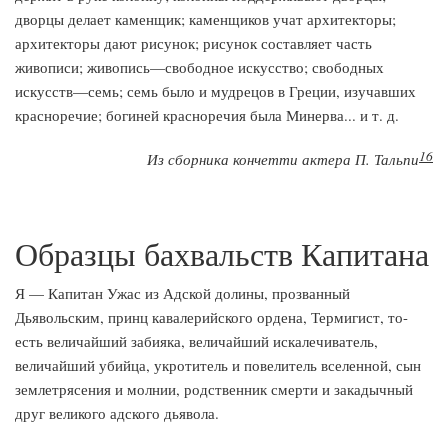
дворцы делает каменщик; каменщиков учат архитекторы;
архитекторы дают рисунок; рисунок составляет часть
живописи; живопись—свободное искусство; свободных
искусств—семь; семь было и мудрецов в Греции, изучавших
красноречие; богиней красноречия была Минерва... и т. д.
16
Из сборника кончетти актера П. Тальпи
Образцы бахвальств Капитана
Я — Капитан Ужас из Адской долины, прозванный
Дьявольским, принц кавалерийского ордена, Термигист, то-
есть величайший забияка, величайший искалечиватель,
величайший убийца, укротитель и повелитель вселенной, сын
землетрясения и молнии, родственник смерти и закадычный
друг великого адского дьявола.