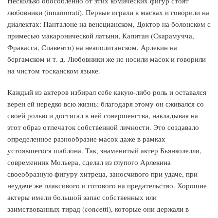
Несколько обособленно от этих комических фигур стоят
любовники (innamorati). Первые играли в масках и говорили на
диалектах: Панталоне на венецианском, Доктор на болонском с
примесью макаронической латыни, Капитан (Скарамучча,
Фракасса, Спавенто) на неаполитанском, Арлекин на
бергамском и т. д. Любовники же не носили масок и говорили
на чистом тосканском языке.
Каждый из актеров избирал себе какую-либо роль и оставался
верен ей нередко всю жизнь; благодаря этому он сживался со
своей ролью и достигал в ней совершенства, накладывая на
этот образ отпечаток собственной личности. Это создавало
определенное разнообразие масок даже в рамках
устоявшегося шаблона. Так, знаменитый актер Бьянколелли,
современник Мольера, сделал из глупого Арлекина
своеобразную фигуру хитреца, заносчивого при удаче, при
неудаче же плаксивого и готового на предательство. Хорошие
актеры имели большой запас собственных или
заимствованных тирад (concetti), которые они держали в