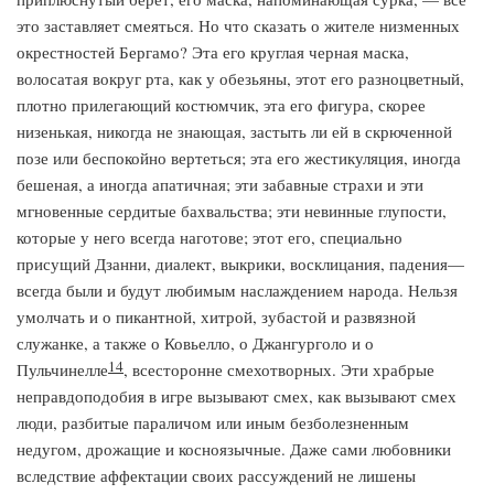
это заставляет смеяться. Но что сказать о жителе низменных
окрестностей Бергамо? Эта его круглая черная маска,
волосатая вокруг рта, как у обезьяны, этот его разноцветный,
плотно прилегающий костюмчик, эта его фигура, скорее
низенькая, никогда не знающая, застыть ли ей в скрюченной
позе или беспокойно вертеться; эта его жестикуляция, иногда
бешеная, а иногда апатичная; эти забавные страхи и эти
мгновенные сердитые бахвальства; эти невинные глупости,
которые у него всегда наготове; этот его, специально
присущий Дзанни, диалект, выкрики, восклицания, падения—
всегда были и будут любимым наслаждением народа. Нельзя
умолчать и о пикантной, хитрой, зубастой и развязной
служанке, а также о Ковьелло, о Джангурголо и о
14
Пульчинелле
, всесторонне смехотворных. Эти храбрые
неправдоподобия в игре вызывают смех, как вызывают смех
люди, разбитые параличом или иным безболезненным
недугом, дрожащие и косноязычные. Даже сами любовники
вследствие аффектации своих рассуждений не лишены