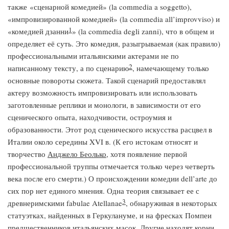
также «сценарной комедией» (la commedia a soggetto),
«импровизированной комедией» (la commedia all’improvviso) и
1
«комедией дзанни
» (la commedia degli zanni), что в общем и
определяет её суть. Это комедия, разыгрываемая (как правило)
профессиональными итальянскими актерами не по
2
написанному тексту, а по сценарию
, намечающему только
основные повороты сюжета. Такой сценарий предоставлял
актеру возможность импровизировать или использовать
заготовленные реплики и монологи, в зависимости от его
сценического опыта, находчивости, остроумия и
образованности. Этот род сценического искусства расцвел в
Италии около середины XVI в. (К его истокам относят и
творчество
Анджело Беолько
, хотя появление первой
профессиональной труппы отмечается только через четверть
века после его смерти.) О происхождении комедии dell’arte до
сих пор нет единого мнения. Одна теория связывает ее с
3
древнеримскими fabulae Atellanae
, обнаруживая в некоторых
статуэтках, найденных в Геркулануме, и на фресках Помпеи
предшественников итальянских масок. Другие находят корни