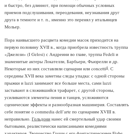
и быстро, без длиннот, при помощи обычных условных
приемов подслушивания, переодевания, неузнавания друг
друга в темноте и т. п., именно это перенял у итальянцев
Мольер.
Пора наивысшего расцвета комедии масок приходится на
первую половину XVII в., когда приобрела известность труппа
«Джелози» (I Gelosi) с Андреини во главе, труппа Fedeli и
знаменитые актеры Локателли, Барбьери, Фьюрелли и др.
4
Некоторые из них составляли сценарии или concetti
. С
середины XVII века заметны следы упадка: с одной стороны
прыжки и lazzi занимают все больше места, сами lazzi
застывают в сложившийся трафарет, с другой стороны,
усиливаются элементы пения и танцев, усложняются
сценические эффекты и разнообразная машинерия. Составлять
себе понятие о commedia dell’arte по сценариям XVIII в.
неправильно.
Гольдони
нанес ей смертельный удар своими
бытовыми, реалистически написанными комедиями
характеров. Творчество
Гоцци
с его фантастическими Fiabe