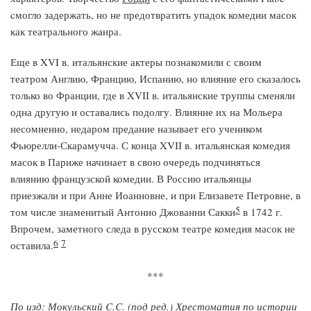
cмогло задержать, но не предотвратить упадок комедии масок
как театрального жанра.
Еще в XVI в. итальянские актеры познакомили с своим
театром Англию, Францию, Испанию, но влияние его сказалось
только во Франции, где в XVII в. итальянские труппы сменяли
одна другую и оставались подолгу. Влияние их на Мольера
несомненно, недаром предание называет его учеником
Фьюрелли-Скарамучча. С конца XVII в. итальянская комедия
масок в Париже начинает в свою очередь подчиняться
влиянию французской комедии. В Россию итальянцы
приезжали и при Анне Иоанновне, и при Елизавете Петровне, в
5
том числе знаменитый Антонио Джованни Сакки
в 1742 г.
Впрочем, заметного следа в русском театре комедия масок не
6
7
оставила.
***
По изд: Мокульский C.C. (под ред.) Хрестоматия по истории