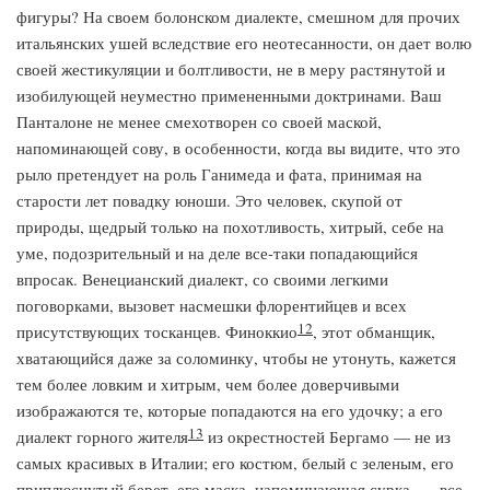
фигуры? На своем болонском диалекте, смешном для прочих
итальянских ушей вследствие его неотесанности, он дает волю
своей жестикуляции и болтливости, не в меру растянутой и
изобилующей неуместно примененными доктринами. Ваш
Панталоне не менее смехотворен со своей маской,
напоминающей сову, в особенности, когда вы видите, что это
рыло претендует на роль Ганимеда и фата, принимая на
старости лет повадку юноши. Это человек, скупой от
природы, щедрый только на похотливость, хитрый, себе на
уме, подозрительный и на деле все-таки попадающийся
впросак. Венецианский диалект, со своими легкими
поговорками, вызовет насмешки флорентийцев и всех
12
присутствующих тосканцев. Финоккио
, этот обманщик,
хватающийся даже за соломинку, чтобы не утонуть, кажется
тем более ловким и хитрым, чем более доверчивыми
изображаются те, которые попадаются на его удочку; а его
13
диалект горного жителя
из окрестностей Бергамо — не из
самых красивых в Италии; его костюм, белый с зеленым, его
приплюснутый берет, его маска, напоминающая сурка, — все