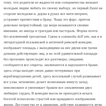
тому, что родители из жадности или соперничества мешают
молодым людям любить по своему выбору, но первый Zanni на
стороне молодежи и, держа в руках все нити интриги,
устраняет препятствия к браку. Чаще это фарс, притом
довольно непристойный, где вещи называются своими
именами, но иногда и трагедия или пастораль. Форма почти
без исключений трехактная. Сцена в commedia dell’arte, как и в
литературной итальянской и античной римской комедии,
изображает площадь c выходящими на нее двумя или тремя
домами действующих лиц, и на этой удивительной площади
без прохожих происходят все разговоры, свидания,
сообщаются все секреты, заключаются и нарушаются браки;
здесь отцы находят своих давно потерянных при
кораблекрушении детей, здесь всесильный случай развязывает
все узлы, мгновенно делает возможным минуту назад
невозможное и увенчивает браком все злоключения двух
любящих сердец. В комедии масок не приходится искать
богатой психологии страстей или правдивого изображения
жизни. Достоинство ее в движении, действие развивается легко