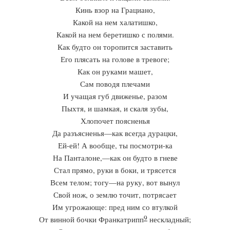
Кинь взор на Грациано,
Какой на нем халатишко,
Какой на нем беретишко с полями.
Как будто он торопится заставить
Его плясать на голове в тревоге;
Как он руками машет,
Сам поводя плечами
И учащая губ движенье, разом
Пыхтя, и шамкая, и скаля зубы,
Хлопочет поясненья
Да разъясненья—как всегда дурацки,
Ей-ей! А вообще, ты посмотри-ка
На Панталоне,—как он будто в гневе
Стал прямо, руки в боки, и трясется
Всем телом; тогу—на руку, вот вынул
Свой нож, о землю точит, потрясает
Им угрожающе: пред ним со втулкой
9
От винной бочки Франкатрипп
нескладный;