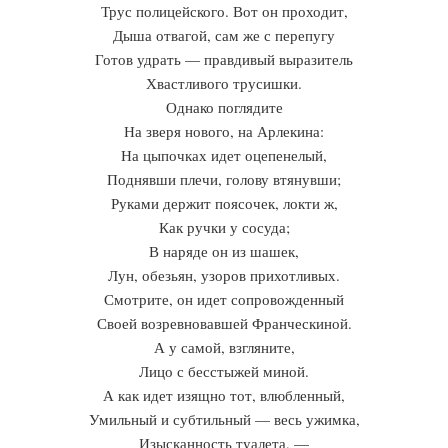
Трус полицейского. Вот он проходит,
Дыша отвагой, сам же с перепугу
Готов удрать — правдивый выразитель
Хвастливого трусишки.
Однако поглядите
На зверя нового, на Арлекина:
На цыпочках идет оцепенелый,
Поднявши плечи, голову втянувши;
Руками держит поясочек, локти ж,
Как ручки у сосуда;
В наряде он из шашек,
Лун, обезьян, узоров прихотливых.
Смотрите, он идет сопровожденный
Своей возревновавшей Франческиной.
А у самой, взгляните,
Лицо с бесстыжей миной.
А как идет изящно тот, влюбленный,
Умильный и субтильный — весь ужимка,
Изысканность туалета, —