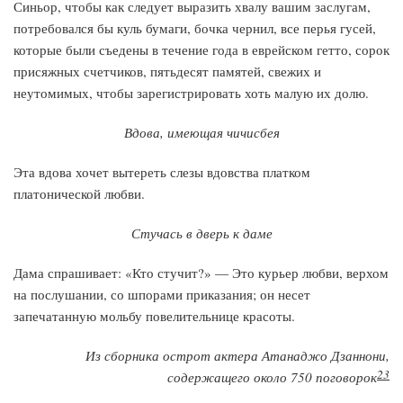
Синьор, чтобы как следует выразить хвалу вашим заслугам,
потребовался бы куль бумаги, бочка чернил, все перья гусей,
которые были съедены в течение года в еврейском гетто, сорок
присяжных счетчиков, пятьдесят памятей, свежих и
неутомимых, чтобы зарегистрировать хоть малую их долю.
Вдова, имеющая чичисбея
Эта вдова хочет вытереть слезы вдовства платком
платонической любви.
Стучась в дверь к даме
Дама спрашивает: «Кто стучит?» — Это курьер любви, верхом
на послушании, со шпорами приказания; он несет
запечатанную мольбу повелительнице красоты.
Из сборника острот актера Атанаджо Дзаннони,
23
содержащего около 750 поговорок