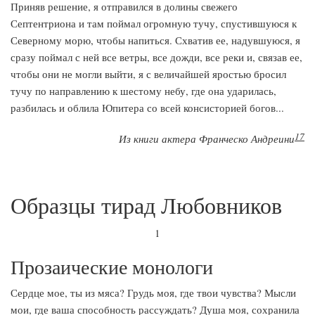
Приняв решение, я отправился в долины свежего
Септентриона и там поймал огромную тучу, спустившуюся к
Северному морю, чтобы напиться. Схватив ее, надувшуюся, я
сразу поймал с ней все ветры, все дожди, все реки и, связав ее,
чтобы они не могли выйти, я с величайшей яростью бросил
тучу по направлению к шестому небу, где она ударилась,
разбилась и облила Юпитера со всей консисторией богов...
17
Из книги актера Франческо Андреини
Образцы тирад Любовников
1
Прозаические монологи
Сердце мое, ты из мяса? Грудь моя, где твои чувства? Мысли
мои, где ваша способность рассуждать? Душа моя, сохранила