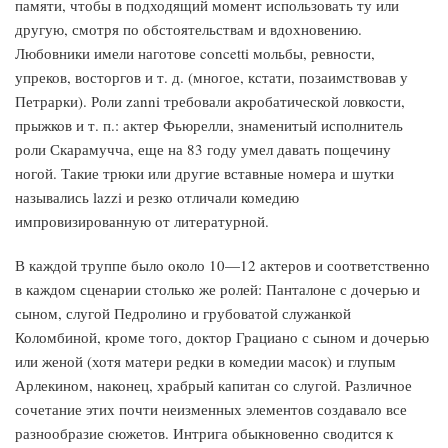
памяти, чтобы в подходящий момент использовать ту или
другую, смотря по обстоятельствам и вдохновению.
Любовники имели наготове concetti мольбы, ревности,
упреков, восторгов и т. д. (многое, кстати, позаимствовав у
Петрарки). Роли zanni требовали акробатической ловкости,
прыжков и т. п.: актер Фьюрелли, знаменитый исполнитель
роли Скарамучча, еще на 83 году умел давать пощечину
ногой. Такие трюки или другие вставные номера и шутки
назывались lazzi и резко отличали комедию
импровизированную от литературной.
В каждой труппе было около 10—12 актеров и соответственно
в каждом сценарии столько же ролей: Панталоне с дочерью и
сыном, слугой Педролино и грубоватой служанкой
Коломбиной, кроме того, доктор Грациано с сыном и дочерью
или женой (хотя матери редки в комедии масок) и глупым
Арлекином, наконец, храбрый капитан со слугой. Различное
сочетание этих почти неизменных элементов создавало все
разнообразие сюжетов. Интрига обыкновенно сводится к