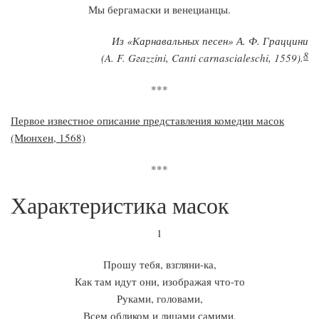
Мы бергамаски и венецианцы.
Из «Карнавальных песен» А. Ф. Граццини
8
(A. F. Gгazzini, Canti carnascialeschi, 1559).
***
Первое известное описание представления комедии масок
(Мюнхен, 1568)
***
Характеристика масок
1
Прошу тебя, взгляни-ка,
Как там идут они, изображая что-то
Руками, головами,
Всем обликом и лицами самими.