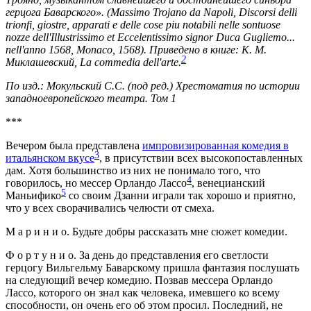
герцога Баварского». (Massimo Trojano da Napoli, Discorsi delli
trionfi, giostre, apparati e delle cose piu notabili nelle sontuose
nozze dell'Illustrissimo et Eccelentissimo signor Duca Gugliemo...
nell'anno 1568, Monaco, 1568). Приведено в книге: К. М.
2
Миклашевский, La commedia dell'arte.
По изд.: Мокульский C.C. (под ред.) Хрестоматия по истории
западноевропейского театра. Том 1
***
Вечером была представлена
импровизированная комедия в
3
итальянском вкусе
, в присутствии всех высокопоставленных
дам. Хотя большинство из них не понимало того, что
4
говорилось, но мессер Орландо Лассо
, венецианский
5
Маньифико
со своим Дзанни играли так хорошо и приятно,
что у всех сворачивались челюсти от смеха.
М а р и н и о. Будьте добры рассказать мне сюжет комедии.
Ф о р т у н и о. За день до представления его светлости
герцогу Вильгельму Баварскому пришла фантазия послушать
на следующий вечер комедию. Позвав мессера Орландо
Лассо, которого он знал как человека, имевшего ко всему
способности, он очень его об этом просил. Последний, не