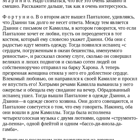
M a р и н и о. Надо сознаться, что все это очень забавно и
смешно. Расскажите дальше, так как я очень интересуюсь.
Ф о р т у н и о. В о втором акте вышел Панталоне, удивляясь,
что Дзанни так долго не несет ответа. Между тем является
Дзанни с письмом от Камиллы, в котором говорится, что если
Панталоне хочет ее любви, пусть он переоденется в тот
костюм, который ему словесно укажет Дзанни. Оба они с
радостью идут менять одежду. Тогда появился испанец «с
сердцем, погруженным в океан бешенства, именуемого
ревностью», и рассказал своему слуге, сколько он совершил
великих и лихих подвигов и сколько сотен людей он
собственноручно отправил на барку Харона. А теперь
презренная женщина отняла у него его доблестное сердце.
Влекомый любовью, он направился к своей Камилле и просил
ее впустить его! Хитрыми речами Камилла выманила у него
ожерелье и обещала ему свидание на вечер. Обрадованный
испанец ушел. Тогда вышли Панталоне в одежде Дзанни, а
Дзанни—в одежде своего хозяина. Они долго совещаются, и
Панталоне советуется о том, что ему говорить. Наконец, оба
они вошли в дом Камиллы. Тогда была исполнена
четырехголосная музыка с двумя лютнями, одним «струменто-
да-пенна», одной флейтой и одним «бассо-ди-виола-да-
гамба».
В третьем и последнем акте возвратился из деревни