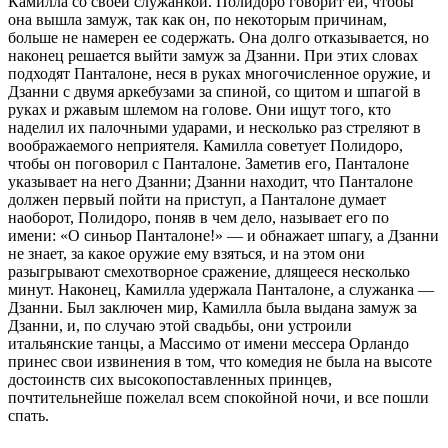
Камилла со своей служанкой. Полидоро говорит ей, чтобы
она вышла замуж, так как он, по некоторым причинам,
больше не намерен ее содержать. Она долго отказывается, но
наконец решается выйти замуж за Дзанни. При этих словах
подходят Панталоне, неся в руках многочисленное оружие, и
Дзанни с двумя аркебузами за спиной, со щитом и шпагой в
руках и ржавым шлемом на голове. Они ищут того, кто
наделил их палочными ударами, и несколько раз стреляют в
воображаемого неприятеля. Камилла советует Полидоро,
чтобы он поговорил с Панталоне. Заметив его, Панталоне
указывает на него Дзанни; Дзанни находит, что Панталоне
должен первый пойти на приступ, а Панталоне думает
наоборот, Полидоро, поняв в чем дело, называет его по
имени: «О синьор Панталоне!» — и обнажает шпагу, а Дзанни
не знает, за какое оружие ему взяться, и на этом они
разыгрывают смехотворное сражение, длящееся несколько
минут. Наконец, Камилла удержала Панталоне, а служанка —
Дзанни. Был заключен мир, Камилла была выдана замуж за
Дзанни, и, по случаю этой свадьбы, они устроили
итальянские танцы, а Массимо от имени мессера Орландо
принес свои извинения в том, что комедия не была на высоте
достоинств сих высокопоставленных принцев,
почтительнейше пожелал всем спокойной ночи, и все пошли
спать.