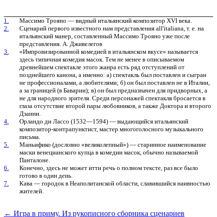
1.
Массимо Трояно — видный итальянский композитор XVI века.
2.
Сценарий первого известного нам представления all'italiana, т. е. на
итальянский манер, составленный Массимо Трояно уже после
представления. А. Дживелегов
3.
«Импровизированной комедией в итальянском вкусе» называется
здесь типичная комедия масок. Тем не менее в описываемом
древнейшем спектакле этого жанра есть ряд отступлений от
позднейшего канона, а именно: а) спектакль был поставлен и сыгран
не профессионалами, а любителями; б) он был поставлен не в Италии,
а за границей (в Баварии); в) он был предназначен для придворных, а
не для народного зрителя. Среди персонажей спектакля бросается в
глаза отсутствие второй пары любовников, а также Доктора и второго
Дзанни.
4.
Орландо ди Лассо (1532—1594) — выдающийся итальянский
композитор-контрапунктист, мастер многоголосного музыкального
письма.
5.
Маньифико (дословно «великолепный») — старинное наименование
маски венецианского купца в комедии масок, обычно называемой
Панталоне.
6.
Конечно, здесь не может итти речь о полном тексте, раз все было
готово в один день.
7.
Кава — городок в Неаполитанской области, славившийся наивностью
жителей.
←
Игра в приму. Из рукописного сборника сценариев