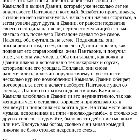
после того как Панталоне поговорил сам с собой и с
Камиллой и вышел Дзанни, который уже несколько лет не
видел своего Панталоне и который, беззаботно прогуливаясь,
с силой на него натолкнулся. Сначала они начали ссориться, а
затем узнали друг друга, и Дзанни, от радости подхватив
своего господина на плечи, вертел его мельницей сколько
хватало сил, после чего Панталоне сделал то же самое.
Наконец, оба очутились на земле. Поднявшись, они
поговорили о том, о сем, после чего Дзанни спросил, как
поживает его старая хозяйка, жена Панталоне, и получил
ответ, что она уже умерла. Оба они завыли, как волки, а
Дзанни плакал и вспоминал о тех макаронах и соусах,
которыми она его угощала. Поплакав, они снова
развеселились, и хозяин поручил своему слуге отнести
несколько кур его возлюбленной Камилле. Дзанни обещает
поговорить за него и делает наоборот. Панталоне ушел со
сцены, а Дзанни со страхом подошел к дому Камиллы.
Камилла влюбилась в Дзанни (и это неудивительно, так как
женщины часто оставляют хорошее и привязываются к
худшему!) и попросила его войти в дом. На этом месте была
музыка, исполненная на пяти «виолах-да-гамба», и столько же
других голосов. Подумайте, было ли это действие смешным
или нет. Клянусь вам богом, сколько я ни видал комедий,
никогда не было столько искреннего смеха.