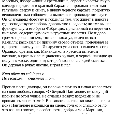
Массимо, изображавший крестьянина, сбросил крестьянскую
одежду, нарядился в красный бархат с широкими золотыми
галунами сверху и снизу, в шляпу черного бархата, подбитую
великолепными соболями, и вышел в сопровождении слуги.
Он благодарил фортуну и гордился тем, что живет в царстве,
где господствуют любовь, довольство и радость; но тут вышел
француз, слуга его брата Фабрицио, присланный из деревни с
письмом, содержащим очень грустные известия. Полидоро
громко прочел письмо, тяжело вздохнул, велел позвать
Камиллу, рассказал ей причину своего отъезда, поцеловал ее
и, простившись, ушел. Из другого угла сцены вышел мессер
Орландо, одетый, как Маньифико, в красном атласном
камзоле, в красных венецианских чулках, в черной накидке до
полу и в маске, один вид которой заставлял людей смеяться.
Он держал в руках лютню, играл и пел:
Кто идет по сей дороге
Не вздыхая, — счастлив тот.
Пропев песнь дважды, он положил лютню и начал жаловаться
на свою любовь, говоря: «О бедный Панталоне, не могущий
пройти по этой улице, не оглашая воздух вздохами и не
орошая землю слезами!» Все хохотали, сколько хватало сил, и
пока Панталоне находился на сцене, только и слышно было
что взрывы хохота, в особенности, добрый мой Маринио,