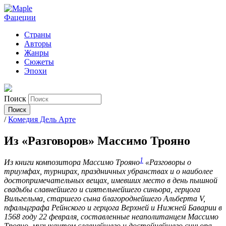
Фацеции
Страны
Авторы
Жанры
Сюжеты
Эпохи
Поиск
/
Комедия Дель Арте
Из «Разговоров» Массимо Трояно
1
Из книги композитора Массимо Трояно
«Разговоры о
триумфах, турнирах, праздничных убранствах и о наиболее
достопримечательных вещах, имевших место в день пышной
свадьбы славнейшего и сиятельнейшего синьора, герцога
Вильгельма, старшего сына благороднейшего Альберта V,
пфальцграфа Рейнского и герцога Верхней и Нижней Баварии в
1568 году 22 февраля, составленные неаполитанцем Массимо
Трояно, музыкантом славнейшего и достойнейшего синьора