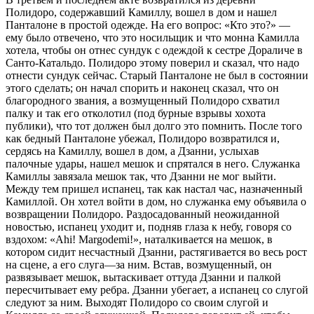
Полидоро, содержавший Камиллу, вошел в дом и нашел
Панталоне в простой одежде. На его вопрос: «Кто это?» —
ему было отвечено, что это носильщик и что монна Камилла
хотела, чтобы он отнес сундук с одеждой к сестре Дораличе в
Санто-Катальдо. Полидоро этому поверил и сказал, что надо
отнести сундук сейчас. Старый Панталоне не был в состоянии
этого сделать; он начал спорить и наконец сказал, что он
благородного звания, а возмущенный Полидоро схватил
палку и так его отколотил (под бурные взрывы хохота
публики), что тот должен был долго это помнить. После того
как бедный Панталоне убежал, Полидоро возвратился и,
сердясь на Камиллу, вошел в дом, а Дзанни, услыхав
палочные удары, нашел мешок и спрятался в него. Служанка
Камиллы завязала мешок так, что Дзанни не мог выйти.
Между тем пришел испанец, так как настал час, назначенный
Камиллой. Он хотел войти в дом, но служанка ему объявила о
возвращении Полидоро. Раздосадованный неожиданной
новостью, испанец уходит и, подняв глаза к небу, говоря со
вздохом: «Ahi! Margodemi!», наталкивается на мешок, в
котором сидит несчастный Дзанни, растягивается во весь рост
на сцене, а его слуга—за ним. Встав, возмущенный, он
развязывает мешок, вытаскивает оттуда Дзанни и палкой
пересчитывает ему ребра. Дзанни убегает, а испанец со слугой
следуют за ним. Выходят Полидоро со своим слугой и