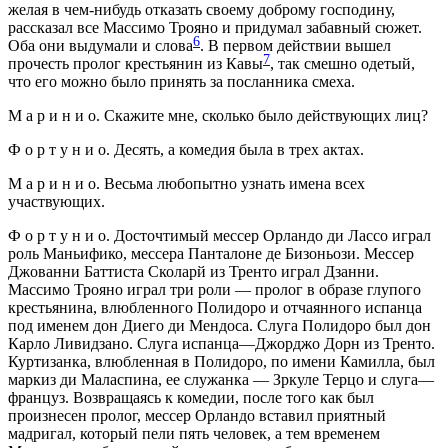
желая в чем-нибудь отказать своему доброму господину,
рассказал все Массимо Трояно и придумал забавный сюжет.
6
Оба они выдумали и слова
. В первом действии вышел
7
прочесть пролог крестьянин из Кавы
, так смешно одетый,
что его можно было принять за посланника смеха.
M a p и н и о. Скажите мне, сколько было действующих лиц?
Ф о р т у н и о. Десять, а комедия была в трех актах.
M a p и н и о. Весьма любопытно узнать имена всех
участвующих.
Ф о р т у н и о. Досточтимый мессер Орландо ди Лассо играл
роль Маньифико, мессера Панталоне де Бизоньози. Мессер
Джованни Баттиста Сколарй из Тренто играл Дзанни.
Массимо Трояно играл три роли — пролог в образе глупого
крестьянина, влюбленного Полидоро и отчаянного испанца
под именем дон Диего ди Мендоса. Слуга Полидоро был дон
Карло Ливидзано. Слуга испанца—Джорджо Дорн из Тренто.
Куртизанка, влюбленная в Полидоро, по имени Камилла, был
маркиз ди Маласпина, ее служанка — Зркуле Терцо и слуга—
француз. Возвращаясь к комедии, после того как был
произнесен пролог, мессер Орландо вставил приятный
мадригал, который пели пять человек, а тем временем