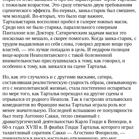
с пожилым возрастом. Это сразу отвечало двум требованиям
сценического эффекта. Во-первых, заика-старик был смешнее,
чем молодой. Во-вторых, что было еще важнее,
Тартальястарик восполнял пробел в галерее южных масок.
Среди них не было старика, параллельного северным
Панталоне или Доктору. Сатирическим задачам маски это
нисколько не мешало, а скорее помогало. Когда заика-старик, с
трудом выдавливая из себя слова, говорил дерзкие вещи про
властей, — это лучше попадало в цель. И недаром полиция
вице-короля Неаполитанского с такой болезненной
внимательностью прислушивалась к тому, как говорил, и
особенно к тому, как заикался на сцене Тарталья.
Но, как это случалось и с другими масками, сатира,
составлявшая реалистическую сущность образа, связывающую
его с неаполитанской жизнью, стала постепенно испаряться
по мере того, как Тарталья переходил на другие сцены и
отрывался от родного Неаполя. Так в гастролях итальянских
комедиантов во Франции маска Тартальи играла роль все
менее значительную. Последней вспышкою ее популярности
был театр Антонио Сакки, тесно связанный с
драматургической деятельностью Карло Гоцци в Венеции, в
60-х годах XVIII в. В фиабах Гоцци Тарталья, которого играл
талантливый соратник Сакки — Агостино Фиорилли, —
превратился в маску настолько отвлеченную, что мог