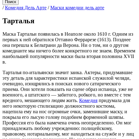
/
Комедия Дель Арте
/
Маски комедии дель арте
Тарталья
Маска Тартальи появилась в Неаполе около 1610 г. Одним из
первых к ней обратился Оттавио Феррарезе (1613). Позднее
она перешла к Бельтрани да Верона. Ни о том, ни о другом
комедианте мы ничего более конкретного не знаем. Временем
наибольшей популярности маски была вторая половина XVII
в.
Тарталья по-итальянски значит заика. Актеры, придумавшие
эту деталь для характеристики испанской служилой челяди,
очевидно, изощрялись в поисках нового сатирического
приема. Они хотели показать на сцене образ испанца, уже не
военного, а штатского — забитого, робкого, но вместе с тем
вредного, мешающего людям жить.
Комедия
придумала для
него некоторую стилизацию должностного костюма,
нацепила ему на нос огромные очки, заменившие маску, и
покрыла его лысую голову подобием форменной шляпы.
Профессия его была намечена очень неопределенно. Он мог
принадлежать любому учреждению: полицейскому,
правовому, нотариальному, мог находиться на службе и у лиц