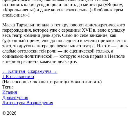
исполнять какие угодно роли вплоть до министра («Ворон»,
«Король-олень») и даже королевского сына («Любовь к трем
апельсинам»).
Маска Тартальи попала в тот круговорот аристократического
перерождения, которое уже с середины XVII в. вело к упадку
весь театр комедии дель арте. Само по себе заикание, как
буффонный прием, еще до последнего времени привлекает то
того, то другого актера диалектального театра. Но это — лишь
слабые отголоски той роли — не сценической только, а
социально-политической,— которую маска играла в Неаполе
в период расцвета комедии дель арте.
←
Капитан
Скарамучча
→
↑
К оглавлению
(На сенсорных экранах страницы можно листать)
Теги:
Италия
Драматургия
Литература Возрождения
© 2026