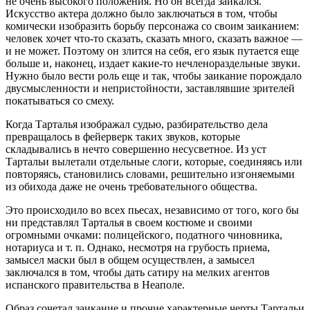
не очень высокого положения. Но он всегда заикался.
Искусство актера должно было заключаться в том, чтобы
комически изобразить борьбу персонажа со своим заиканием:
человек хочет что-то сказать, сказать много, сказать важное —
и не может. Поэтому он злится на себя, его язык путается еще
больше и, наконец, издает какие-то нечленораздельные звуки.
Нужно было вести роль еще и так, чтобы заикание порождало
двусмысленности и непристойности, заставлявшие зрителей
покатываться со смеху.
Когда Тарталья изображал судью, разбирательство дела
превращалось в фейерверк таких звуков, которые
складывались в нечто совершенно несусветное. Из уст
Тартальи вылетали отдельные слоги, которые, соединяясь или
повторяясь, становились словами, решительно изгоняемыми
из обихода даже не очень требовательного общества.
Это происходило во всех пьесах, независимо от того, кого бы
ни представлял Тарталья в своем костюме и своими
огромными очками: полицейского, податного чиновника,
нотариуса и т. п. Однако, несмотря на грубость приема,
замысел маски был в общем осуществлен, а замысел
заключался в том, чтобы дать сатиру на мелких агентов
испанского правительства в Неаполе.
Образ сочетал заикание и прочие характерные черты Тартальи