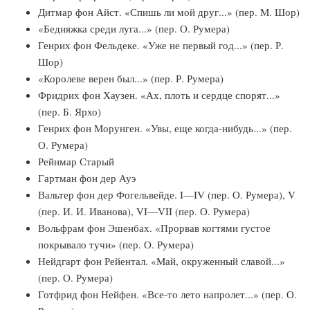
Дитмар фон Айст. «Спишь ли мой друг...» (пер. М. Шор)
«Бедняжка среди луга...» (пер. О. Румера)
Генрих фон Фельдеке. «Уже не первый год...» (пер. Р.
Шор)
«Королеве верен был...» (пер. Р. Румера)
Фридрих фон Хаузен. «Ах, плоть и сердце спорят...»
(пер. Б. Ярхо)
Генрих фон Морунген. «Увы, еще когда-нибудь...» (пер.
О. Румера)
Рейнмар Старый
Гартман фон дер Ауэ
Вальтер фон дер Фогельвейде. I—IV (пер. О. Румера), V
(пер. И. И. Иванова), VI—VII (пер. О. Румера)
Вольфрам фон Эшенбах. «Прорвав когтями густое
покрывало тучи» (пер. О. Румера)
Нейдгарт фон Рейентал. «Май, окруженный славой...»
(пер. О. Ру­мера)
Готфрид фон Нейфен. «Все-то лето напролет...» (пер. О.