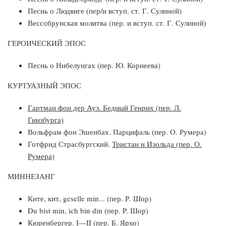
Песнь о Людвиге (пер/и вступ. ст. Г. Сулиной)
Вессобрунская молитва (пер. и вступ. ст. Г. Сулиной)
ГЕРОИЧЕСКИЙ ЭПОС
Песнь о Нибелунгах (пер. Ю. Корнеева)
КУРТУАЗНЫЙ ЭПОС
Гартман фон дер Ауэ. Бедный Генрих (пер. Л.
Гинзбурга)
Вольфрам фон Эшенбах. Парцифаль (пер. О. Румера)
Готфрид Страсбургский.
Тристан и Изольда (пер. О.
Румера)
МИННЕЗАНГ
Ките, кит, geselle min... (пер. Р. Шор)
Du bist min, ich bin din (пер. P. Шор)
Кюренбергер. I—II (пер. Б. Ярхо)