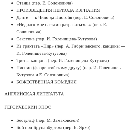
Станца (пер. Е. Солоновича)
ПРОИЗВЕДЕНИЯ ПЕРИОДА ИЗГНАНИЯ
Данте — к Чино да Пистойя (пер. Е. Солоновича)
«Недолго мне слезами разразиться...» (пер. Е.
Солоновича)
Секстина (пер. И. Голенищева-Кутузова)
Из трактата «Пир» (пер. А. Габричевского, канцоны —
И. Голенищева-Кутузо­ва)
Третья канцона (пер. И. Голенищева-Кутузова)
Письмо (флорентийскому другу) (пер. И. Голенищева-
Кутузова и Е. Солонови­ча)
БОЖЕСТВЕННАЯ КОМЕДИЯ
АНГЛИЙСКАЯ ЛИТЕРАТУРА
ГЕРОИЧЕСКИЙ ЭПОС
Беовульф (пер. М. Замаховской)
Бой под Брунанбургом (пер. Б. Ярхо)