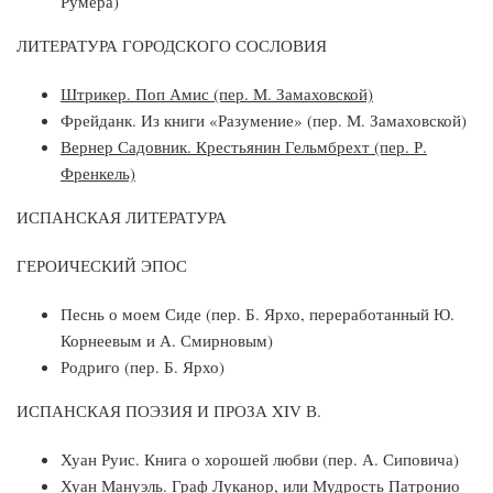
Румера)
ЛИТЕРАТУРА ГОРОДСКОГО СОСЛОВИЯ
Штрикер. Поп Амис (пер. М. Замаховской)
Фрейданк. Из книги «Разумение» (пер. М. Замаховской)
Вернер Садовник. Крестьянин Гельмбрехт (пер. Р.
Френкель)
ИСПАНСКАЯ ЛИТЕРАТУРА
ГЕРОИЧЕСКИЙ ЭПОС
Песнь о моем Сиде (пер. Б. Ярхо, переработанный Ю.
Корнеевым и А. Смирно­вым)
Родриго (пер. Б. Ярхо)
ИСПАНСКАЯ ПОЭЗИЯ И ПРОЗА XIV В.
Хуан Руис. Книга о хорошей любви (пер. А. Сиповича)
Хуан Мануэль. Граф Луканор, или Мудрость Патронио