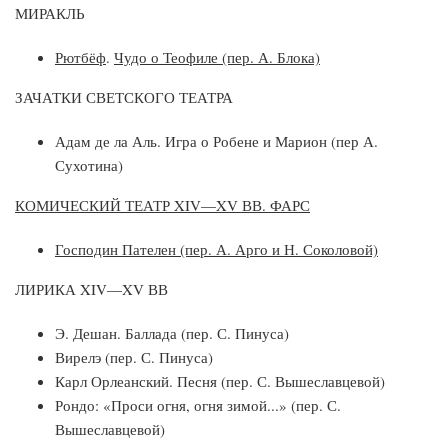
МИРАКЛЬ
Рютбёф
.
Чудо о Теофиле (пер. А. Блока)
ЗАЧАТКИ СВЕТСКОГО ТЕАТРА
Адам де ла Аль. Игра о Робене и Марион (пер А.
Сухотина)
КОМИЧЕСКИЙ ТЕАТР XIV—XV ВВ. ФАРС
Господин Пателен (пер. А. Арго и Н. Соколовой)
ЛИРИКА XIV—XV ВВ
Э. Дешан. Баллада (пер. С. Пинуса)
Вирелэ (пер. С. Пинуса)
Карл Орлеанский. Песня (пер. С. Вышеславцевой)
Рондо: «Проси огня, огня зимой...» (пер. С.
Вышеславцевой)