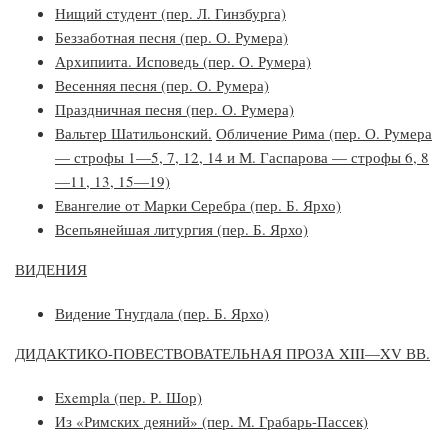
Нищий студент (пер. Л. Гинзбурга)
Беззаботная песня (пер. О. Румера)
Архипиита. Исповедь (пер. О. Румера)
Весенняя песня (пер. О. Румера)
Праздничная песня (пер. О. Румера)
Вальтер Шатильонский.
Обличение Рима (пер. О. Румера
— строфы 1—5, 7, 12, 14 и М. Гаспарова — строфы 6, 8
—11, 13, 15—19)
Евангелие от Марки Серебра (пер. Б. Ярхо)
Всепьянейшая литургия (пер. Б. Ярхо)
ВИДЕНИЯ
Видение Тнугдала (пер. Б. Ярхо)
ДИДАКТИКО-ПОВЕСТВОВАТЕЛЬНАЯ ПРОЗА XIII—XV ВВ.
Exempla (пер. Р. Шор)
Из «Римских деяний» (пер. М. Грабарь-Пассек)