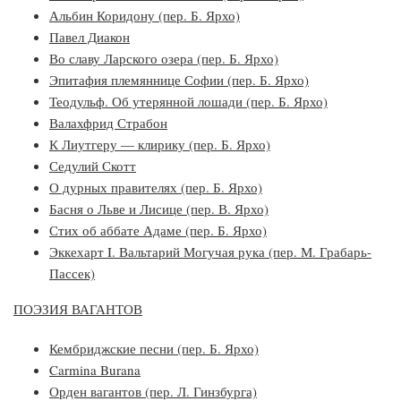
Альбин Коридону (пер. Б. Ярхо)
Павел Диакон
Во славу Ларского озера (пер. Б. Ярхо)
Эпитафия племяннице Софии (пер. Б. Ярхо)
Теодульф. Об утерянной лошади (пер. Б. Ярхо)
Валахфрид Страбон
К Лиутгеру — клирику (пер. Б. Ярхо)
Седулий Скотт
О дурных правителях (пер. Б. Ярхо)
Басня о Льве и Лисице (пер. В. Ярхо)
Стих об аббате Адаме (пер. Б. Ярхо)
Эккехарт I. Вальтарий Могучая рука (пер. М. Грабарь-
Пассек)
ПОЭЗИЯ ВАГАНТОВ
Кембриджские песни (пер. Б. Ярхо)
Carmina Burana
Орден вагантов (пер. Л. Гинзбурга)