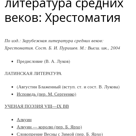
литература средних
веков: Хрестоматия
По изд.: Зарубежная литература средних веков:
Хрестоматия. Сост. Б. И. Пуришев. М.: Высш. шк., 2004
Предисловие (В. А. Луков)
ЛАТИНСКАЯ ЛИТЕРАТУРА
(Августин Блаженный (вступ. ст. и сост. В. Лукова)
Исповедь (пер. М. Сергеенко)
УЧЕНАЯ ПОЭЗИЯ VIII—IX ВВ
Алкуин
Алкуин — королю (пер. Б. Ярхо)
Словопрение Весны с Зимой (пер. Б. Ярхо)