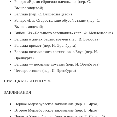
Рондо: «Время сбросило одеянье...» (пер. С.
Вышеславцевой)
Баллада (пер. С. Вышеславцевой)
Рондо: «Вы, Старость, мне обузой стали» (пер. С.
Вышеславцевой)
Вийон. Из «Большого завещания» (пер. Ф. Мендельсона)
Баллада о дамах былых времен (пер. В. Брюсова)
Баллада примет (пер. И. Эренбурга)
Баллада поэтического состязания в Блуа (пер. И.
Эренбурга)
Баллада — послание друзьям (пер. И. Эренбурга)
Четверостишие (пер. И. Эренбурга)
НЕМЕЦКАЯ ЛИТЕРАТУРА
ЗАКЛИНАНИЯ
Первое Мерзебургское заклинание (пер. Б. Ярхо)
Второе Мерзебургское заклинание (пер. Б. Ярхо)
Песнь о Хильдебранде (пер. и вступ. ст. Т. Сулиной)