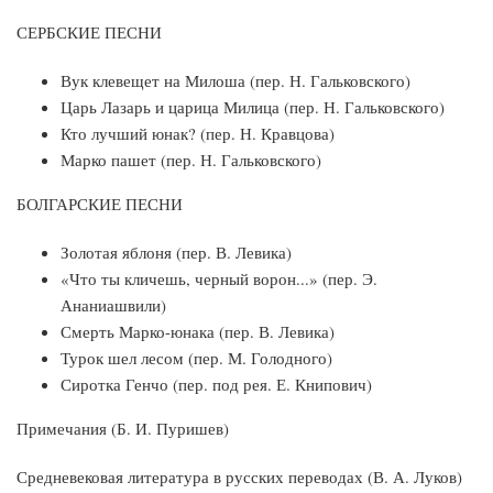
СЕРБСКИЕ ПЕСНИ
Вук клевещет на Милоша (пер. Н. Гальковского)
Царь Лазарь и царица Милица (пер. Н. Гальковского)
Кто лучший юнак? (пер. Н. Кравцова)
Марко пашет (пер. Н. Гальковского)
БОЛГАРСКИЕ ПЕСНИ
Золотая яблоня (пер. В. Левика)
«Что ты кличешь, черный ворон...» (пер. Э.
Ананиашвили)
Смерть Марко-юнака (пер. В. Левика)
Турок шел лесом (пер. М. Голодного)
Сиротка Генчо (пер. под рея. Е. Книпович)
Примечания (Б. И. Пуришев)
Средневековая литература в русских переводах (В. А. Луков)