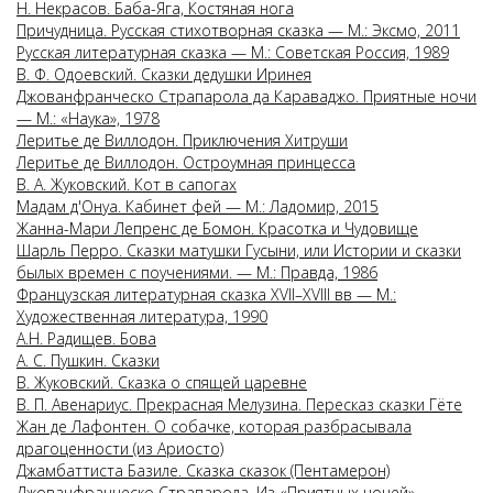
Н. Некрасов. Баба-Яга, Костяная нога
Причудница. Русская стихотворная сказка — М.: Эксмо, 2011
Русская литературная сказка — М.: Советская Россия, 1989
В. Ф. Одоевский. Сказки дедушки Иринея
Джованфранческо Страпарола да Караваджо. Приятные ночи
— М.: «Наука», 1978
Леритье де Виллодон. Приключения Хитруши
Леритье де Виллодон. Остроумная принцесса
В. А. Жуковский. Кот в сапогах
Мадам д'Онуа. Кабинет фей — М.: Ладомир, 2015
Жанна-Мари Лепренс де Бомон. Красотка и Чудовище
Шарль Перро. Сказки матушки Гусыни, или Истории и сказки
былых времен с поучениями. — М.: Правда, 1986
Французская литературная сказка XVII–XVIII вв — М.:
Художественная литература, 1990
А.Н. Радищев. Бова
А. С. Пушкин. Сказки
В. Жуковский. Сказка о спящей царевне
В. П. Авенариус. Прекрасная Мелузина. Пересказ сказки Гёте
Жан де Лафонтен. О собачке, которая разбрасывала
драгоценности (из Ариосто)
Джамбаттиста Базиле. Сказка сказок (Пентамерон)
Джованфранческо Страпарола. Из «Приятных ночей»