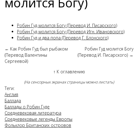
молится Богу)
Робин Гуд молится Богу (Перевод И. Писарского)
Робин Гуд молится Богу (Перевод Игн. Ивановского)
Робин Гуд и два попа (Перевод Г. Блонского)
←
Как Робин Гуд был рыбаком
Робин Гуд молится Богу
(Перевод Валентины
(Перевод И. Писарского)
→
Сергеевой)
↑
К оглавлению
(На сенсорных экранах страницы можно листать)
Теги:
Англия
Баллада
Баллады о Робин Гуде
Средневековая литература
Средневековые легенды Европы
Фольклор Британских островов