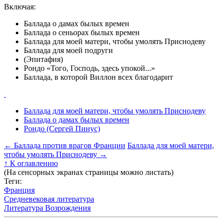
Включая:
Баллада о дамах былых времен
Баллада о сеньорах былых времен
Баллада для моей матери, чтобы умолять Приснодеву
Баллада для моей подруги
(Эпитафия)
Рондо «Того, Господь, здесь упокой...»
Баллада, в которой Виллон всех благодарит
Баллада для моей матери, чтобы умолять Приснодеву
Баллада о дамах былых времен
Рондо (Сергей Пинус)
←
Баллада против врагов Франции
Баллада для моей матери,
чтобы умолять Приснодеву
→
↑
К оглавлению
(На сенсорных экранах страницы можно листать)
Теги:
Франция
Средневековая литература
Литература Возрождения