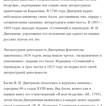
безделки», подчеркивая тем самым свою литературную
ориентацию на Карамзина. В 1796 году Дмитриев издает
небольшую книжечку своих басен, доставивших ему, наряду с
сатирическими сказками, литературную известность. В 1803—
1805 годах выходит издание «Сочинений и переводов» И. И.
Дмитриева, упрочившее его положение как одного из первых
русских поэтов тех лет.
Литературная деятельность Дмитриева фактически
закончилась 1810 годом, когда вышло третье, «исправленное и
умноженное» издание его басен. Изданием «Сочинений и
переводов» в трех частях в 1823 году он подвел итог своей
литературной деятельности.
Басни И. И. Дмитриева печатались в журналах начиная с
середины 90-х годов XVIII века. Ряд басен, вошел уже в
первую книгу его стихотворений «И мои безделки» (М., 1795),
затем басни Дмитриевым включались в каждое новое издание
своих сочинений. (И. И. Дмитриев, Сочинения и переводы, ч. I