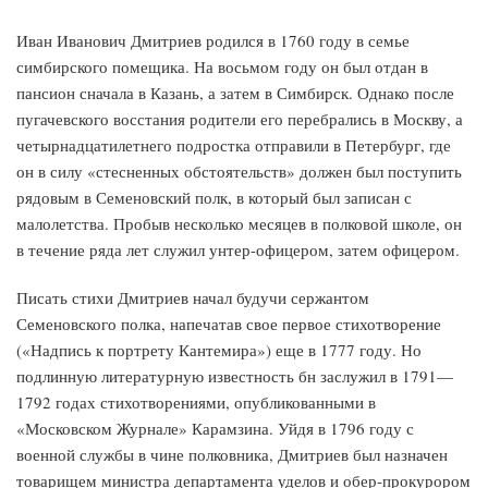
Иван Иванович Дмитриев родился в 1760 году в семье
симбирского помещика. На восьмом году он был отдан в
пансион сначала в Казань, а затем в Симбирск. Однако после
пугачевского восстания родители его перебрались в Москву, а
четырнадцатилетнего подростка отправили в Петербург, где
он в силу «стесненных обстоятельств» должен был поступить
рядовым в Семеновский полк, в который был записан с
малолетства. Пробыв несколько месяцев в полковой школе, он
в течение ряда лет служил унтер-офицером, затем офицером.
Писать стихи Дмитриев начал будучи сержантом
Семеновского полка, напечатав свое первое стихотворение
(«Надпись к портрету Кантемира») еще в 1777 году. Но
подлинную литературную известность бн заслужил в 1791—
1792 годах стихотворениями, опубликованными в
«Московском Журнале» Карамзина. Уйдя в 1796 году с
военной службы в чине полковника, Дмитриев был назначен
товарищем министра департамента уделов и обер-прокурором