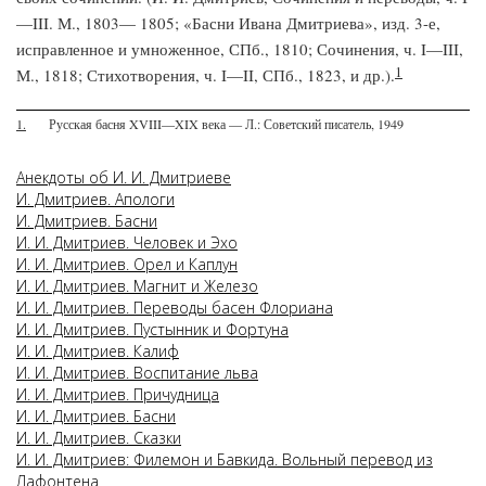
—III. М., 1803— 1805; «Басни Ивана Дмитриева», изд. 3-е,
исправленное и умноженное, СПб., 1810; Сочинения, ч. I—III,
1
М., 1818; Стихотворения, ч. I—II, СПб., 1823, и др.).
1.
Русская басня XVIII—XIX века — Л.: Советский писатель, 1949
Анекдоты об И. И. Дмитриеве
И. Дмитриев. Апологи
И. Дмитриев. Басни
И. И. Дмитриев. Человек и Эхо
И. И. Дмитриев. Орел и Каплун
И. И. Дмитриев. Магнит и Железо
И. И. Дмитриев. Переводы басен Флориана
И. И. Дмитриев. Пустынник и Фортуна
И. И. Дмитриев. Калиф
И. И. Дмитриев. Воспитание льва
И. И. Дмитриев. Причудница
И. И. Дмитриев. Басни
И. И. Дмитриев. Сказки
И. И. Дмитриев: Филемон и Бавкида. Вольный перевод из
Лафонтена