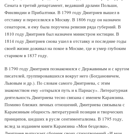
Сената в третий департамент, ведавший дрлами Польши,
Финляндии и Прибалтики. В 1799 году Дмитриев вышел в
отставку и переселился в Москву. В 1806 году он назначен
сенатором, и ему была поручена ревизия ряда губерний. В
1810 году Дмитриев был назначен министром юстиции. В
1814 году Дмитриев снова ушел в отставку и последние годы
своей жизни доживал на покое в Москве, где и умер глубоким
стариком в 1837 году.
В 1790 году Дмитриев познакомился с Державиным и с кругом
писателей, группировавшихся вокруг него (Богдановичем,
Львовым и др.). По словам самого Дмитриева, с этим
знакомством ему «открылся путь и к Парнасу». Литературная
деятельность Дмитриева тесно связана с именем Карамзина.
Помимо близких личных отношений, Дмитриева связывала с
Карамзиным общность литературной позиции и творческих
принципов, шедших в русле сентиментализма. В 1795 году,
вслед за изданием книги Карамзина «Мои безделки»,
Дмитриев выпускает сборник своих стихотворений «И мои