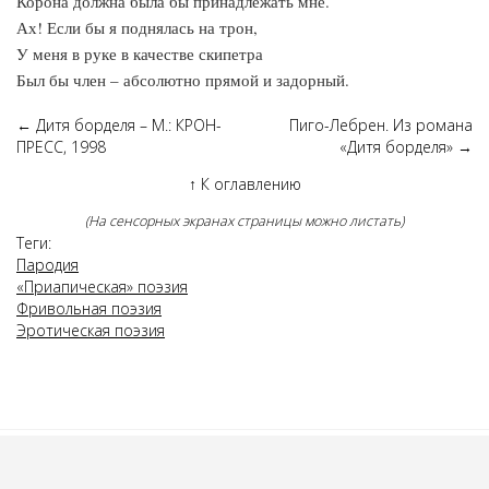
Корона должна была бы принадлежать мне.
Ах! Если бы я поднялась на трон,
У меня в руке в качестве скипетра
Был бы член – абсолютно прямой и задорный.
←
Дитя борделя – М.: КРОН-
Пиго-Лебрен. Из романа
ПРЕСС, 1998
«Дитя борделя»
→
↑
К оглавлению
(На сенсорных экранах страницы можно листать)
Теги:
Пародия
«Приапическая» поэзия
Фривольная поэзия
Эротическая поэзия