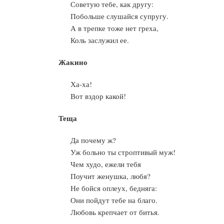
Советую тебе, как другу:
Побольше слушайся супругу.
А в трепке тоже нет греха,
Коль заслужил ее.
Жакино
Ха-ха!
Вот вздор какой!
Теща
Да почему ж?
Уж больно ты строптивый муж!
Чем худо, ежели тебя
Поучит женушка, любя?
Не бойся оплеух, бедняга:
Они пойдут тебе на благо.
Любовь крепчает от битья.