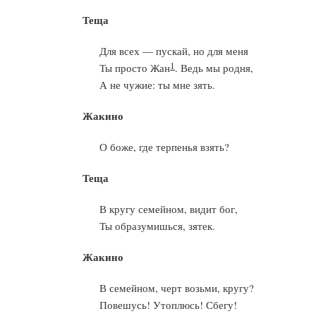
Теща
Для всех — пускай, но для меня
1
Ты просто Жан
. Ведь мы родня,
А не чужие: ты мне зять.
Жакино
О боже, где терпенья взять?
Теща
В кругу семейном, видит бог,
Ты образумишься, зятек.
Жакино
В семейном, черт возьми, кругу?
Повешусь! Утоплюсь! Сбегу!