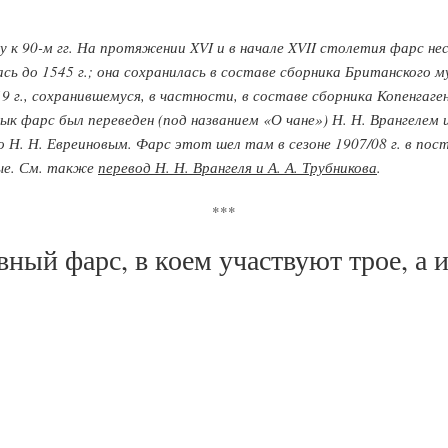
 к 90-м гг. На протяжении XVI и в начале XVII столетия фарс нес
сь до 1545 г.; она сохранилась в составе сборника Британского му
 г., сохранившемуся, в частности, в составе сборника Копенгаге
ык фарс был переведен (под названием «О чане») Н. Н. Врангелем 
 Н. Н. Евреиновым. Фарс этот шел там в сезоне 1907/08 г. в пос
вые. См. также
перевод Н. Н. Врангеля и А. А. Трубникова
.
***
ный фарс, в коем участвуют трое, а 