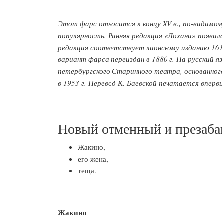
Этот фарс относится к концу XV в., по-видимому
популярность. Ранняя редакция «Лохани» появила
редакция соответствует лионскому изданию 1619
вариант фарса переиздан в 1880 г. На русский яз
петербургского Старинного театра, основанного
в 1953 г. Перевод К. Баевской печатается впер
Новый отменный и презабав
Жакино,
его жена,
теща.
Жакино