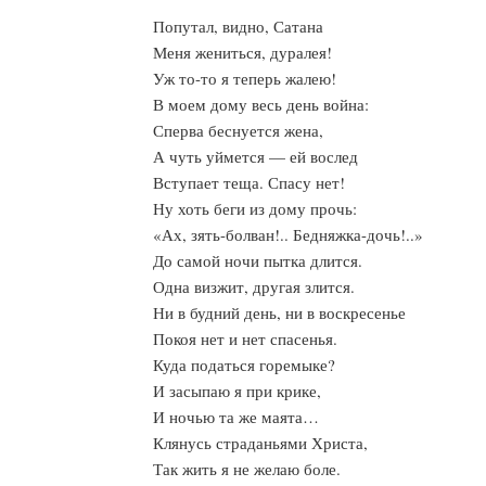
Попутал, видно, Сатана
Меня жениться, дуралея!
Уж то-то я теперь жалею!
В моем дому весь день война:
Сперва беснуется жена,
А чуть уймется — ей вослед
Вступает теща. Спасу нет!
Ну хоть беги из дому прочь:
«Ах, зять-болван!.. Бедняжка-дочь!..»
До самой ночи пытка длится.
Одна визжит, другая злится.
Ни в будний день, ни в воскресенье
Покоя нет и нет спасенья.
Куда податься горемыке?
И засыпаю я при крике,
И ночью та же маята…
Клянусь страданьями Христа,
Так жить я не желаю боле.