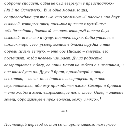
доброте спасает, дабы не был ввергнут в преисподнюю»
(№ 3 по Остерлею). Еще одна морализация,
сопровождающая только что упомянутый рассказ про двух
сыновей, которых отец письмом призвал с чужбины:
«Любезнейшие, богатый человек, который послал двух
сыновей, т е тело и душу, постичь науки, дабы учились в
школах мира сего, усовершались в благих трудах и так
обрели жизнь вечную, – это бог Письмо – смерть, его
посылают, когда человек умирает. Душа радостно
возвращается к богу, ее принимают на небеса с ликованием, и
она наследует их. Другой брат, приходящий к отцу
неохотно, – тело, он недоволен возвращением, и это
неудивительно, ибо ему приходится плохо. Сестра и братья
– это жабы и змеи, выгрызающие нос и глаза. Отец – гниение
1
земли, обращающее в прах волосы, кожу и мясо».
***
Настоящий перевод сделан со старопечатного немецкого