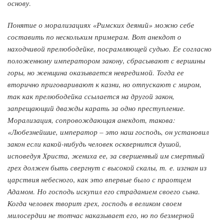
основу.
Понятие о морализациях «Римских деяний» можно себе
составить по нескольким примерам. Вот анекдот о
находчивой прелюбодейке, посрамляющей судью. Ее согласно
положенному императором закону, сбрасывают с вершины
горы, но женщина оказывается невредимой. Тогда ее
вторично приговаривают к казни, но отпускают с миром,
так как прелюбодейка ссылается на другой закон,
запрещающий дважды карать за одно преступление.
Морализация, сопровождающая анекдот, такова:
«Любезнейшие, император – это наш господь, он установил
закон если какой-нибудь человек осквернится душой,
исповедуя Христа, жениха ее, за свершенный им смертный
грех должен быть свергнут с высокой скалы, т. е. изгнан из
царствия небесного, как это впервые было с праотцем
Адамом. Но господь искупил его страданием своего сына.
Когда человек творит грех, господь в великом своем
милосердии не тотчас наказывает его, но по безмерной