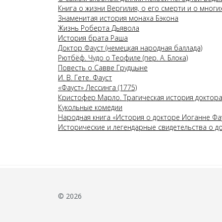
Книга о жизни Вергилия, о его смерти и о многи
Знаменитая история монаха Бэкона
Жизнь Роберта Дьявола
История брата Раша
Доктор Фауст (немецкая народная баллада)
Рютбёф. Чудо о Теофиле (пер. А. Блока)
Повесть о Савве Грудцыне
И. В. Гете. Фауст
«Фауст» Лессинга (1775)
Кристофер Марло. Трагическая история доктора
Кукольные комедии
Народная книга «История о докторе Иоганне Фа
Исторические и легендарные свидетельства о д
© 2026