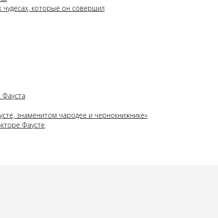
х чудесах, которые он совершил
 Фауста
усте, знаменитом чародее и чернокнижнике»
окторе Фаусте