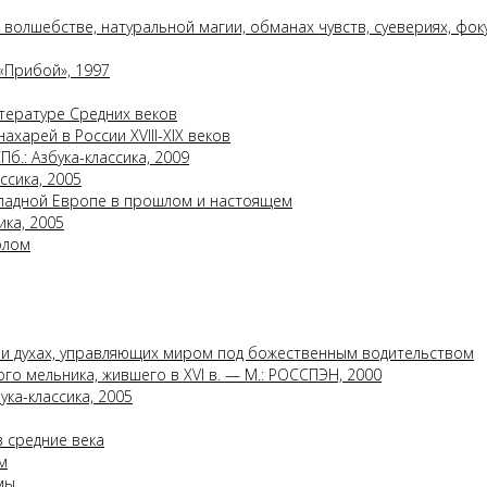
 волшебстве, натуральной магии, обманах чувств, суевериях, фокус
«Прибой», 1997
литературе Средних веков
ахарей в России XVIII-XIX веков
б.: Азбука-классика, 2009
ссика, 2005
Западной Европе в прошлом и настоящем
ика, 2005
олом
ли духах, управляющих миром под божественным водительством
го мельника, жившего в XVI в. — М.: РОССПЭН, 2000
ка-классика, 2005
в средние века
м
мы