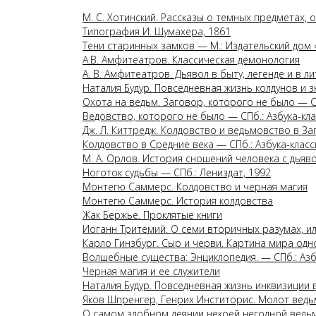
М. С. Хотинский. Рассказы о темных предметах, о
Типография И. Шумахера, 1861
Тени старинных замков — М.: Издательский дом 
А.В. Амфитеатров. Классическая демонология
А. В. Амфитеатров. Дьявол в быту, легенде и в 
Наталия Будур. Повседневная жизнь колдунов и зн
Охота на ведьм. Заговор, которого не было — СП
Ведовство, которого не было — СПб.: Азбука-кла
Дж. Л. Киттредж. Колдовство и ведьмовство в 
Колдовство в Средние века — СПб.: Азбука-класс
М. А. Орлов. История сношений человека с дьяв
Ноготок судьбы — СПб.: Лениздат, 1992
Монтегю Саммерс. Колдовство и черная магия
Монтегю Саммерс. История колдовства
Жак Бержье. Проклятые книги
Иоганн Тритемий. О семи вторичных разумах, и
Карло Гинзбург. Сыр и черви. Картина мира одно
Волшебные существа: Энциклопедия. — СПб.: Азбу
Черная магия и ее служители
Наталия Будур. Повседневная жизнь инквизиции 
Яков Шпренгер, Генрих Инститорис. Молот ведь
О самом злобном деянии некоей негодной ведь