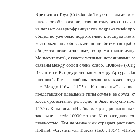
Кретьен
из Труа (Créstien de Troyes) — знаменит
школьное образование, судя по тому, что он нача
из первых севернофранцузских подражателей пр
общество уже было подготовлено к восприятию э
восторженная любовь к женщине, безумная храбр
общества, нежели здравые, но примитивные импу
Монмоутского
), отчасти устными источниками, з
связаны между собой очень слабо. «Клиже» («Cli
Византии и К. приуроченная ко двору Артура. Д
новинкой. Тема — любовь племянника к жене дя
нас. Между 1164 и 1175 гг. К. написал «Сказание 
представляют идеальные типы
дамы
и ее
друга;
с
здесь чрезвычайно рельефно, и
дама
искусно пост
1175 г. К. написал «Ивайна или рыцаря льва», н
заключает в себе 10000 стихов. К. справедливо 
плавностью. Тем не менее и он страдает растяну
Holland, «Crestien von Troies» (Тюб., 1854), «His