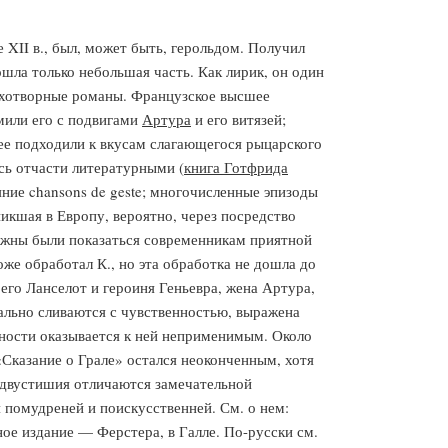
 XII в., был, может быть, герольдом. Получил
ошла только небольшая часть. Как лирик, он один
ихотворные романы. Французское высшее
мили его с подвигами
Артура
и его витязей;
ее подходили к вкусам слагающегося рыцарского
ись отчасти литературными (
книга Готфрида
яние chansons de geste; многочисленные эпизоды
икшая в Европу, вероятно, через посредство
лжны были показаться современникам приятной
оже обработал К., но эта обработка не дошла до
й его Ланселот и героиня Геньевра, жена Артура,
ально сливаются с чувственностью, выражена
нности оказывается к ней неприменимым. Около
«Сказание о Грале» остался неоконченным, хотя
е двустишия отличаются замечательной
 помудреней и поискусственней. См. о нем:
учное издание — Ферстера, в Галле. По-русски см.