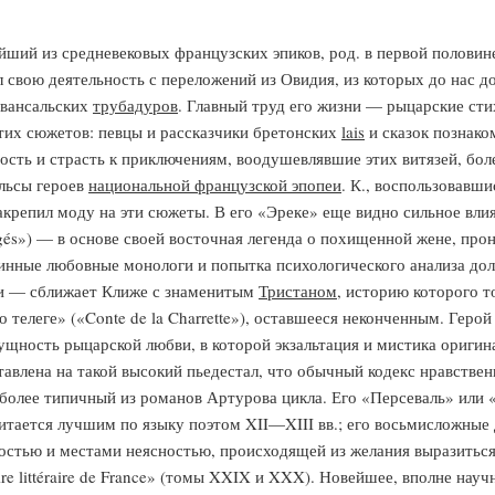
ейший из средневековых французских эпиков, род. в первой половине
л свою деятельность с переложений из Овидия, из которых до нас д
овансальских
трубадуров
. Главный труд его жизни — рыцарские ст
тих сюжетов: певцы и рассказчики бретонских
lais
и сказок познако
ость и страсть к приключениям, воодушевлявшие этих витязей, бол
льсы героев
национальной французской эпопеи
. К., воспользовавш
акрепил моду на эти сюжеты. В его «Эреке» еще видно сильное вли
gés») — в основе своей восточная легенда о похищенной жене, прон
линные любовные монологи и попытка психологического анализа до
ди — сближает Клиже с знаменитым
Тристаном
, историю которого т
о телеге» («Conte de la Charrette»), оставшееся неконченным. Геро
ущность рыцарской любви, в которой экзальтация и мистика оригин
авлена на такой высокий пьедестал, что обычный кодекс нравстве
аиболее типичный из романов Артурова цикла. Его «Персеваль» или 
считается лучшим по языку поэтом XII—XIII вв.; его восьмисложны
тостью и местами неясностью, происходящей из желания выразиться
toire littéraire de France» (томы XXIX и XXX). Новейшее, вполне на