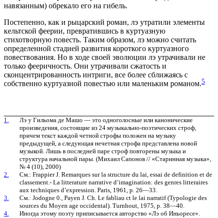
навязанным) обрекало его на гибель.
Постепенно, как и рыцарский роман, лэ утратили элементы
кельтской феерии, превратившись в куртуазную
стихотворную повесть. Таким образом, лэ можно считать
определенной стадией развития короткого куртуазного
повествования. Но в ходе своей эволюции лэ утрачивали не
только фееричность. Они утрачивали сжатость и
сконцентрированность интриги, все более сближаясь с
5
собственно куртуазной повестью или маленьким романом.
1.
Лэ у Гильома де Машо — это одноголосные или канонические
произведения, состоящие из 24 музыкально-поэтических строф,
причем текст каждой четной строфы положен на музыку
предыдущей, а следующая нечетная строфа представлена новой
музыкой. Лишь в последней паре строф повторены музыка и
структура начальной пары. (Михаил Сапонов // «Старинная музыка»,
№ 4 (10), 2000)
2.
См.: Frappier J. Remarques sur la structure du lai, essai de definition et de
classement.- La litterature narrative d’imagination: des genres litteraires
aux techniques d’expression. Paris, 1961, p. 26—33.
3.
См.: Jodogne 0., Payen J. Ch. Le fabliau ct le lai narratif (Typologie des
sources du Moyen age occidental). Turnhout, 1975, p. 38—40.
4.
Иногда этому поэту приписывается авторство «Лэ об Иньоресе».