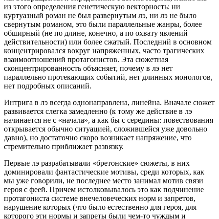
из этого определения генетическую векторность: ни
куртуазный роман не был развернутым лэ, ни лэ не было
свернутым романом, это были параллельные жанры, более
обширный (не по длине, конечно, а по охвату явлений
действительности) или более сжатый. Последний в основном
концентрировался вокруг напряженных, часто трагических
взаимоотношений протагонистов. Эта сюжетная
сконцентрированность объясняет, почему в лэ нет
параллельно протекающих событий, нет длинных монологов,
нет подробных описаний.
Интрига в лэ всегда однонаправлена, линейна. Вначале сюжет
развивается слегка замедленно (к тому же действие в лэ
начинается не с «начала», а как бы с середины: повествования
открывается обычно ситуацией, сложившейся уже довольно
давно), но достаточно скоро возникает напряжение, что
стремительно приближает развязку.
Первые лэ разрабатывали «бретонские» сюжеты, в них
доминировали фантастические мотивы, среди которых, как
мы уже говорили, не последнее место занимал мотив связи
героя с феей. Причем истолковывалось это как подчинение
протагониста системе внечеловеческих норм и запретов,
нарушение которых (что было естественно для героя, для
которого эти нормы и запреты были чем-то чуждым и