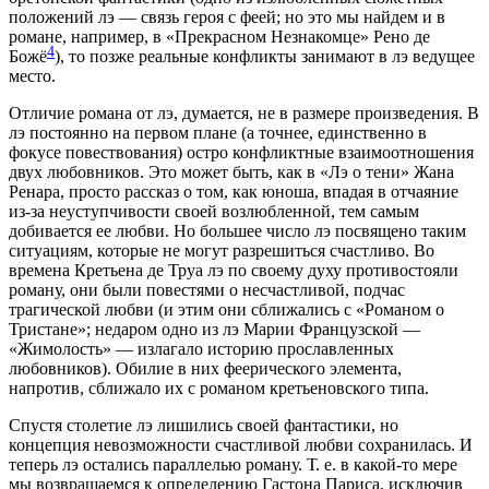
положений лэ — связь героя с феей; но это мы найдем и в
романе, например, в «Прекрасном Незнакомце» Рено де
4
Божё
), то позже реальные конфликты занимают в лэ ведущее
место.
Отличие романа от лэ, думается, не в размере произведения. В
лэ постоянно на первом плане (а точнее, единственно в
фокусе повествования) остро конфликтные взаимоотношения
двух любовников. Это может быть, как в «Лэ о тени» Жана
Ренара, просто рассказ о том, как юноша, впадая в отчаяние
из-за неуступчивости своей возлюбленной, тем самым
добивается ее любви. Но большее число лэ посвящено таким
ситуациям, которые не могут разрешиться счастливо. Во
времена Кретьена де Труа лэ по своему духу противостояли
роману, они были повестями о несчастливой, подчас
трагической любви (и этим они сближались с «Романом о
Тристане»; недаром одно из лэ Марии Французской —
«Жимолость» — излагало историю прославленных
любовников). Обилие в них феерического элемента,
напротив, сближало их с романом кретьеновского типа.
Спустя столетие лэ лишились своей фантастики, но
концепция невозможности счастливой любви сохранилась. И
теперь лэ остались параллелью роману. Т. е. в какой-то мере
мы возвращаемся к определению Гастона Париса, исключив