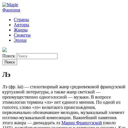
Фацеции
Страны
Авторы
Жанры
Сюжеты
Эпохи
Поиск
Лэ
Лэ (фр. lai) — стихотворный жанр средневековой французской
куртуазной литературы, а также жанр светской —
преимущественно одноголосной — музыки. В вопросе
этимологии термина «лэ» нет единого мнения. По одной из
гипотез, слово «лэ» кельтского происхождения,
первоначально обозначавшее мелодию, музыкальный элемент
поэтико-музыкальной композиции. Важнейший памятник
этого жанра — двенадцать лэ
Марии Французской
(около
1165), разрабатывающие сказочные и куртуазные сюжеты. Как