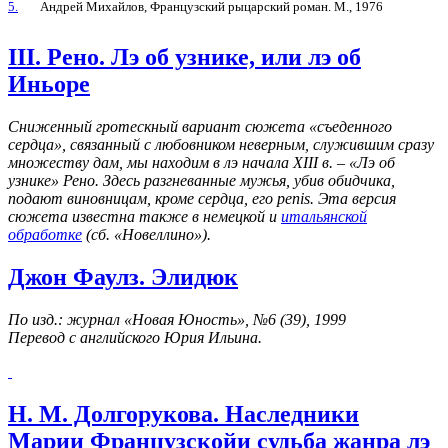
5.
Андрей Михайлов, Французский рыцарский роман. М., 1976
III. Рено. Лэ об узнике, или лэ об
Иньоре
Сниженный гротескный вариант сюжета «съеденного
сердца», связанный с любовником неверным, служившим сразу
множеству дам, мы находим в лэ начала XIII в. – «Лэ об
узнике» Рено. Здесь разгневанные мужья, убив обидчика,
подают виновницам, кроме сердца, его penis. Эта версия
сюжета известна также в немецкой и
итальянской
обработке
(сб. «Новеллино»).
Джон Фаулз. Элидюк
По изд.: журнал «Новая Юность», №6 (39), 1999
Перевод с английского Юрия Ильина.
Н. М. Долгорукова. Наследники
Марии Французскойи судьба жанра лэ