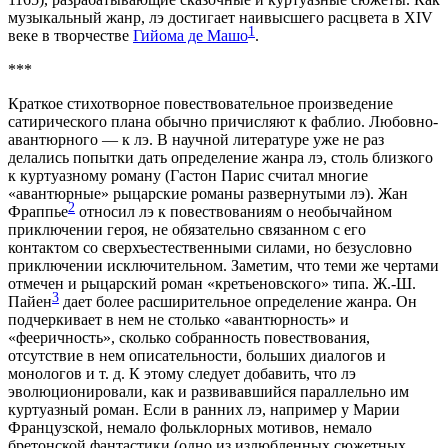
музыкальный жанр, лэ достигает наивысшего расцвета в XIV
1
веке в творчестве
Гийома де Машо
.
***
Краткое стихотворное повествовательное произведение
сатирического плана обычно причисляют к фаблио. Любовно-
авантюрного — к лэ. В научной литературе уже не раз
делались попытки дать определение жанра лэ, столь близкого
к куртуазному роману (Гастон Парис считал многие
«авантюрные» рыцарские романы развернутыми лэ). Жан
2
Фраппье
относил лэ к повествованиям о необычайном
приключении героя, не обязательно связанном с его
контактом со сверхъестественными силами, но безусловно
приключении исключительном. Заметим, что теми же чертами
отмечен и рыцарский роман «кретьеновского» типа. Ж.-Ш.
3
Пайен
дает более расширительное определение жанра. Он
подчеркивает в нем не столько «авантюрность» и
«фееричность», сколько собранность повествования,
отсутствие в нем описательности, больших диалогов и
монологов и т. д. К этому следует добавить, что лэ
эволюционировали, как и развивавшийся параллельно им
куртуазный роман. Если в ранних лэ, например у Марии
Французской, немало фольклорных мотивов, немало
бретонской фантастики (одно из излюбленных сюжетных