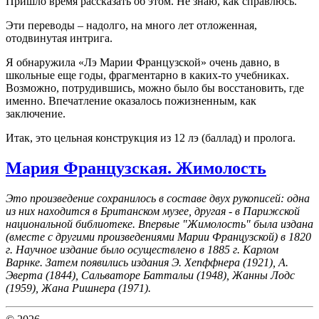
Пришло время рассказать об этом. Не знаю, как справлюсь.
Эти переводы – надолго, на много лет отложенная,
отодвинутая интрига.
Я обнаружила «Лэ Марии Французской» очень давно, в
школьные еще годы, фрагментарно в каких-то учебниках.
Возможно, потрудившись, можно было бы восстановить, где
именно. Впечатление оказалось пожизненным, как
заключение.
Итак, это цельная конструкция из 12 лэ (баллад) и пролога.
Мария Французская. Жимолость
Это произведение сохранилось в составе двух рукописей: одна
из них находится в Британском музее, другая - в Парижской
национальной библиотеке. Впервые "Жимолость" была издана
(вместе с другими произведениями Марии Французской) в 1820
г. Научное издание было осуществлено в 1885 г. Карлом
Варнке. Затем появились издания Э. Хепффнера (1921), А.
Эверта (1844), Сальваторе Баттальи (1948), Жанны Лодс
(1959), Жана Ришнера (1971).