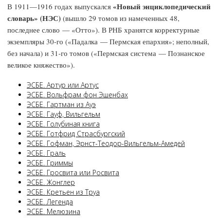
«Новый энциклопедический
В 1911—1916 годах выпускался
словарь» (НЭС)
(вышло 29 томов из намеченных 48,
последнее слово — «Отто»). В РНБ хранятся корректурные
экземпляры 30-го («Падалка — Пермская епархия»; неполный,
без начала) и 31-го томов («Пермская система — Познанское
великое княжество»).
ЭСБЕ. Артур или Артус
ЭСБЕ. Вольфрам фон Эшенбах
ЭСБЕ. Гартман из Ауэ
ЭСБЕ. Гауф, Вильгельм
ЭСБЕ. Голубиная книга
ЭСБЕ. Готфрид Страсбургский
ЭСБЕ. Гофман, Эрнст-Теодор-Вильгельм-Амедей
ЭСБЕ. Граль
ЭСБЕ. Гриммы
ЭСБЕ. Гросвита или Росвита
ЭСБЕ. Жонглер
ЭСБЕ. Кретьен из Труа
ЭСБЕ. Легенда
ЭСБЕ. Мелюзина