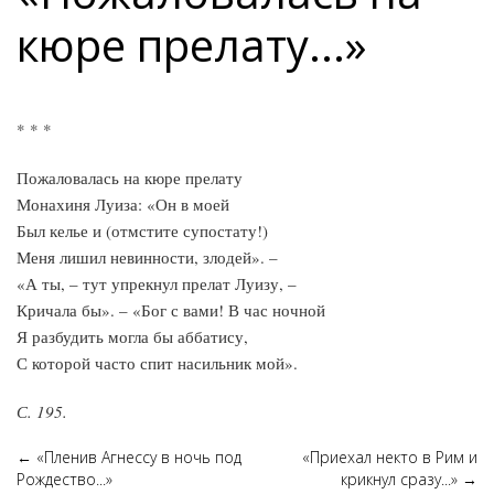
кюре прелату...»
* * *
Пожаловалась на кюре прелату
Монахиня Луиза: «Он в моей
Был келье и (отмстите супостату!)
Меня лишил невинности, злодей». –
«А ты, – тут упрекнул прелат Луизу, –
Кричала бы». – «Бог с вами! В час ночной
Я разбудить могла бы аббатису,
С которой часто спит насильник мой».
С. 195.
←
«Пленив Агнессу в ночь под
«Приехал некто в Рим и
Рождество...»
крикнул сразу...»
→