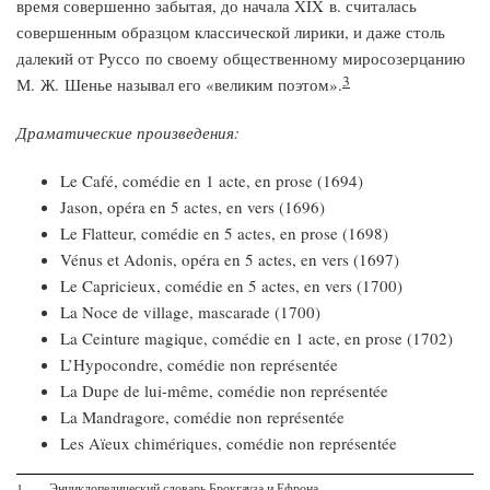
время совершенно забытая, до начала XIX в. считалась
совершенным образцом классической лирики, и даже столь
далекий от Руссо по своему общественному миросозерцанию
3
М. Ж. Шенье называл его «великим поэтом».
Драматические произведения:
Le Café, comédie en 1 acte, en prose (1694)
Jason, opéra en 5 actes, en vers (1696)
Le Flatteur, comédie en 5 actes, en prose (1698)
Vénus et Adonis, opéra en 5 actes, en vers (1697)
Le Capricieux, comédie en 5 actes, en vers (1700)
La Noce de village, mascarade (1700)
La Ceinture magique, comédie en 1 acte, en prose (1702)
L’Hypocondre, comédie non représentée
La Dupe de lui-même, comédie non représentée
La Mandragore, comédie non représentée
Les Aïeux chimériques, comédie non représentée
1.
Энциклопедический словарь Брокгауза и Ефрона