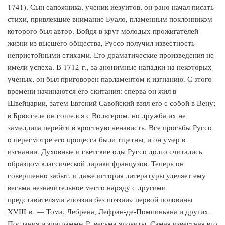
1741). Сын сапожника, ученик иезуитов, он рано начал писать
стихи, привлекшие внимание Буало, пламенным поклонником
которого был автор. Войдя в круг молодых прожигателей
жизни из высшего общества, Руссо получил известность
непристойными стихами. Его драматические произведения не
имели успеха. В 1712 г., за анонимные нападки на некоторых
ученых, он был приговорен парламентом к изгнанию. С этого
времени начинаются его скитания: сперва он жил в
Швейцарии, затем Евгений Савойский взял его с собой в Вену;
в Брюсселе он сошелся с Вольтером, но дружба их не
замедлила перейти в яростную ненависть. Все просьбы Руссо
о пересмотре его процесса были тщетны, и он умер в
изгнании. Духовные и светские оды Руссо долго считались
образцом классической лирики французов. Теперь он
совершенно забыт, и даже история литературы уделяет ему
весьма незначительное место наряду с другими
представителями «поэзии без поэзии» первой половины
XVIII в. — Тома, Лебрена, Лефран-де-Помпиньяна и других.
Послания и эпиграммы Р. весьма ядовиты. Самая известная его