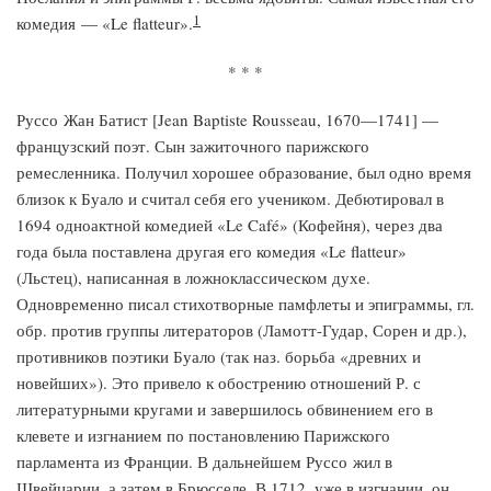
1
комедия — «Le flatteur».
* * *
Руссо Жан Батист [Jean Baptiste Rousseau, 1670—1741] —
французский поэт. Сын зажиточного парижского
ремесленника. Получил хорошее образование, был одно время
близок к Буало и считал себя его учеником. Дебютировал в
1694 одноактной комедией «Le Café» (Кофейня), через два
года была поставлена другая его комедия «Le flatteur»
(Льстец), написанная в ложноклассическом духе.
Одновременно писал стихотворные памфлеты и эпиграммы, гл.
обр. против группы литераторов (Ламотт-Гудар, Сорен и др.),
противников поэтики Буало (так наз. борьба «древних и
новейших»). Это привело к обострению отношений Р. с
литературными кругами и завершилось обвинением его в
клевете и изгнанием по постановлению Парижского
парламента из Франции. В дальнейшем Руссо жил в
Швейцарии, а затем в Брюсселе. В 1712, уже в изгнании, он