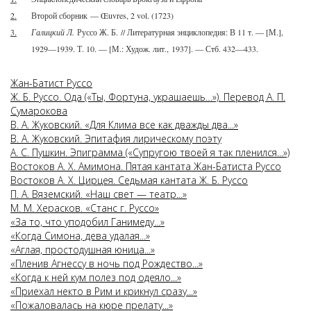
2.
Второй сборник — Œuvres, 2 vol. (1723)
3.
Галицкий Л.
Руссо Ж. Б. // Литературная энциклопедия: В 11 т. — [М.],
1929—1939. Т. 10. — [М.: Худож. лит., 1937]. — Стб. 432—433.
Жан-Батист Руссо
Ж. Б. Руссо. Ода («Ты, Фортуна, украшаешь…»). Перевод А. П.
Сумарокова
В. А. Жуковский. «Для Клима все как дважды два...»
В. А. Жуковский. Эпитафия лирическому поэту
А. С. Пушкин. Эпиграмма («Супругою твоей я так пленился...»)
Востоков А. Х. Амимона. Пятая кантата Жан-Батиста Руссо
Востоков А. Х. Цирцея. Седьмая кантата Ж. Б. Руссо
П. А. Вяземский. «Наш свет — театр...»
М. М. Херасков. «Станс г. Руссо»
«За то, что уподобил Ганимеду...»
«Когда Симона, дева удалая...»
«Аглая, простодушная юница...»
«Пленив Агнессу в ночь под Рождество...»
«Когда к ней кум полез под одеяло...»
«Приехал некто в Рим и крикнул сразу...»
«Пожаловалась на кюре прелату...»