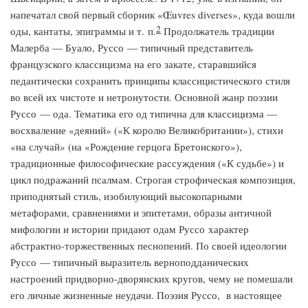
напечатал свой первый сборник «Œuvres diverses», куда вошли
2
оды, кантаты, эпиграммы и т. п.
Продолжатель традиции
Малерба — Буало, Руссо — типичный представитель
французского классицизма на его закате, старавшийся
педантически сохранить принципы классицистического стиля
во всей их чистоте и нетронутости. Основной жанр поэзии
Руссо — ода. Тематика его од типична для классицизма —
восхваление «деяний» («К королю Великобритании»), стихи
«на случай» (на «Рождение герцога Бретонского»),
традиционные философические рассуждения («К судьбе») и
цикл подражаний псалмам. Строгая строфическая композиция,
приподнятый стиль, изобилующий высокопарными
метафорами, сравнениями и эпитетами, образы античной
мифологии и истории придают одам Руссо характер
абстрактно-торжественных песнопений. По своей идеологии
Руссо — типичный выразитель верноподданических
настроений придворно-дворянских кругов, чему не помешали
его личные жизненные неудачи. Поэзия Руссо, в настоящее