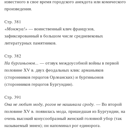
известного в свое время городского анекдота или комического
произведения.
Стр. 381
«Монжуа!»
— воинственный клич французов,
зафиксированный в большом числе средневековых
литературных памятников.
Стр. 382
На бургиньонов...
— отзвук междоусобной войны в первой
половине XV в. двух феодальных клик: арманьяков
(сторонников герцогов Орлеанских) и бур­гиньонов
(сторонников герцогов Бургундии).
Стр. 391
Она не любит моду, рогов не нашивала сроду.
— Во второй
половине XV в. появилась мода, пришедшая из Бургундии, на
очень высокий конусообразный женский головной убор (так
называемый эннен); он напоминал рог единорога.