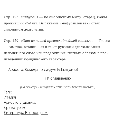
Стр. 128.
Мафусаил
— по библейскому мифу, старец, якобы
проживший 969 лет. Выражение «мафусаилов век» стало
синонимом долголетия.
Стр. 129.
«Это из нашей превосходнейшей глос­сы»
. — Глосса
— заметка, вставленная в текст рукописи для толко­вания
непонятного слова или предложения, главным образом в про­
изведениях юридического характера.
←
Ариосто. Комедия о сундуке («Шкатулка»)
↑
К оглавлению
(На сенсорных экранах страницы можно листать)
Теги:
Италия
Ариосто, Лудовико
Драматургия
Литература Возрождения