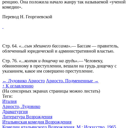
ренцию. Она положила начало жанру так называемой «ученой
ко­медии».
Перевод Н. Георгиевской
Стр. 64.
«...сын здешнего бассама»
.— Бассам — прави­тель,
облеченный юридической и административной властью.
Стр. 76.
«...колпак и дощечку на грудь»
.— Человеку,
обвиненному в преступлении, вешали на грудь дощечку с
указанием, какое им совершено преступление.
←
Лудовико Ариосто
Ариосто. Подмененные
→
↑
К оглавлению
(На сенсорных экранах страницы можно листать)
Теги:
Италия
Ариосто, Лудовико
Драматургия
Литература Возрождения
Итальянская комедия Возрождения
Комедии итальянского Возрождения. М.: Искусство, 1965