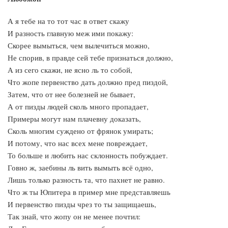
А я тебе на то тот час в ответ скажу
И разность главную меж ими покажу:
Скорее вымыться, чем вылечиться можно,
Не спорив, в правде сей тебе признаться должно,
А из сего скажи, не ясно ль то собой,
Что жопе первенство дать должно пред пиздой,
Затем, что от нее болезней не бывает,
А от пизды людей сколь много пропадает,
Примеры могут нам плачевну доказать,
Сколь многим суждено от фрянок умирать;
И потому, что нас всех мене повреждает,
То больше и любить нас склонность побуждает.
Говно ж, заебины ль вить вымыть всё одно,
Лишь только разность та, что пахнет не равно.
Что ж ты Юпитера в пример мне представляешь
И первенство пизды чрез то ты защищаешь,
Так знай, что жопу он не менее почтил: