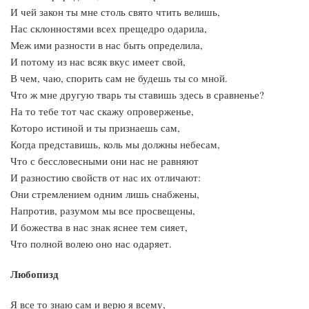
И чей закон ты мне столь свято чтить велишь,
Нас склонностями всех прещедро одарила,
Меж ими разности в нас быть определила,
И потому из нас всяк вкус имеет свой,
В чем, чаю, спорить сам не будешь ты со мной.
Что ж мне другую тварь ты ставишь здесь в сравненье?
На то тебе тот час скажу опроверженье,
Которо истиной и ты признаешь сам,
Когда представишь, коль мы должны небесам,
Что с бессловесными они нас не равняют
И разностию свойств от нас их отличают:
Они стремлением одним лишь снабжены,
Напротив, разумом мы все просвещены,
И божества в нас знак яснее тем сияет,
Что полной волею оно нас одаряет.
Любопизд
Я все то знаю сам и верю я всему,