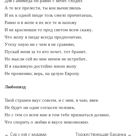
Для Ганимеда он равно с небес сходил.
А те все прелести, ты кои вычисляешь
И их к одной пизде толь смело причитаешь,
Равно и в жопе я их все те ж нахожу
И не красневши то пред светом всем скажу,
Что жопу я пизде всегда предпочитаю,
Утеху оную ни с чем я не сравняю,
Пускай меня за то кто хочет, тот бранит,
Но мысли сей во мне ничем не истребит,
И я хвалимую достойно мною жопу
Не променяю, верь, на целую Европу.
Любопизд
Твой странен вкус совсем, и с ним, я чаю, ввек
Не будет ни один согласен человек,
Но с тем со всем мне в том тебе признаться должно,
Что спорить о любви и вкусе невозможно.
←
Суд у хуя с мудами
Торжествующая баханка
→