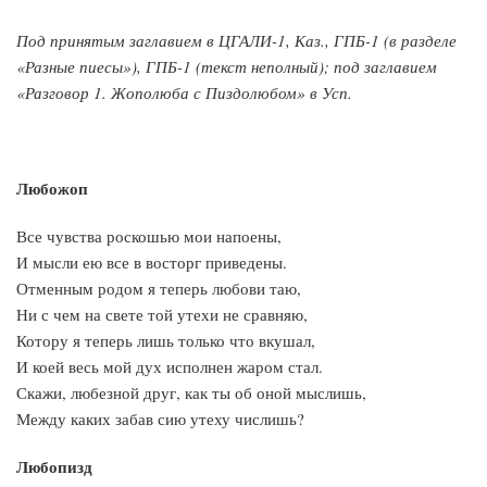
Под принятым заглавием в ЦГАЛИ-1, Каз., ГПБ-1 (в разделе
«Разные пиесы»), ГПБ-1 (текст неполный); под заглавием
«Разговор 1. Жополюба с Пиздолюбом» в Усп.
Любожоп
Все чувства роскошью мои напоены,
И мысли ею все в восторг приведены.
Отменным родом я теперь любови таю,
Ни с чем на свете той утехи не сравняю,
Котору я теперь лишь только что вкушал,
И коей весь мой дух исполнен жаром стал.
Скажи, любезной друг, как ты об оной мыслишь,
Между каких забав сию утеху числишь?
Любопизд