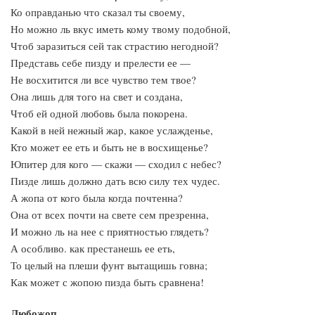
Ко оправданью что сказал ты своему,
Но можно ль вкус иметь кому твому подобной,
Чтоб заразиться сей так страстию негодной?
Представь себе пизду и прелести ее —
Не восхитится ли все чувство тем твое?
Она лишь для того на свет и создана,
Чтоб ей одной любовь была покорена.
Какой в ней нежный жар, какое услажденье,
Кто может ее еть и быть не в восхищенье?
Юпитер для кого — скажи — сходил с небес?
Пизде лишь должно дать всю силу тех чудес.
А жопа от кого была когда почтенна?
Она от всех почти на свете сем презренна,
И можно ль на нее с приятностью глядеть?
А особливо. как престанешь ее еть,
То целый на плеши фунт вытащишь говна;
Как может с жопою пизда быть сравнена!
Любожоп