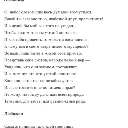
О, небо! словом сим весь дух мой возмутился.
Какой ты скверностью, любезной друг, прельстился!
И в целой бы мой век того не угадал,
Чтобы содомство ты утехой поставлял.
И как тебя привесть то может в восхищенье,
К чему вся в свете тварь имеет отвращенье?
Возьми лишь ты ее в живой себе пример,
Представь себе скотов, народы всяких вер —
Увидишь, что они законом поставляют
И в этом пункте что утехой почитают.
Конечно, естества ты позабыл устав
Иль святости его не почитаешь прав?
Не жопу, но пизду дала нам всем природа
Телесных для забав, для размноженья рода.
Любожоп
Сама ж природа та, о коей говоришь