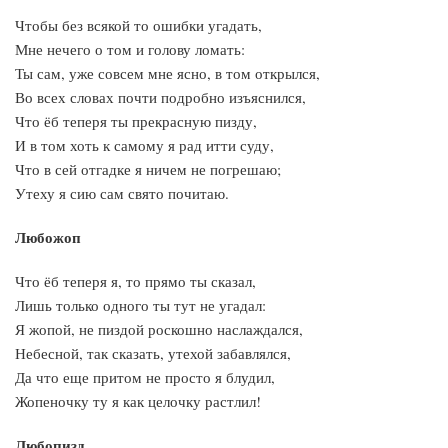
Чтобы без всякой то ошибки угадать,
Мне нечего о том и голову ломать:
Ты сам, уже совсем мне ясно, в том открылся,
Во всех словах почти подробно изъяснился,
Что ёб теперя ты прекрасную пизду,
И в том хоть к самому я рад итти суду,
Что в сей отгадке я ничем не погрешаю;
Утеху я сию сам свято почитаю.
Любожоп
Что ёб теперя я, то прямо ты сказал,
Лишь только одного ты тут не угадал:
Я жопой, не пиздой роскошно наслаждался,
Небесной, так сказать, утехой забавлялся,
Да что еще притом не просто я блудил,
Жопеночку ту я как целочку растлил!
Любопизд