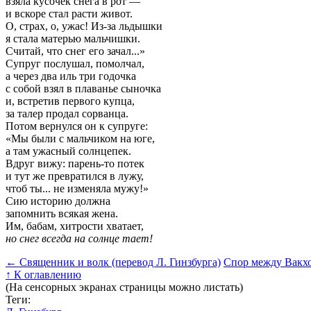
взяла кусочек снега в рот —
и вскоре стал расти живот.
О, страх, о, ужас! Из-за льдышки
я стала матерью мальчишки.
Считай, что снег его зачал...»
Супруг послушал, помолчал,
а через два иль три годочка
с собой взял в плаванье сыночка
и, встретив первого купца,
за талер продал сорванца.
Потом вернулся он к супруге:
«Мы были с мальчиком на юге,
а там ужасный солнцепек.
Вдруг вижу: парень-то потек
и тут же превратился в лужу,
чтоб ты... не изменяла мужу!»
Сию историю должна
запомнить всякая жена.
Им, бабам, хитрости хватает,
но снег всегда на солнце тает!
←
Священник и волк (перевод Л. Гинзбурга)
Спор между Вакх
↑
К оглавлению
(На сенсорных экранах страницы можно листать)
Теги: