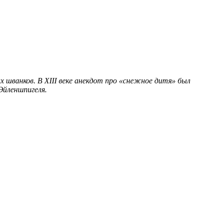
х шванков. В XIII веке анекдот про «снежное дитя» был
Эйленшпигеля.​