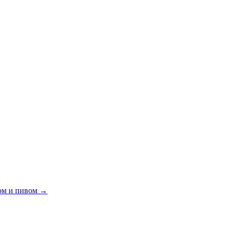
ом и пивом
→