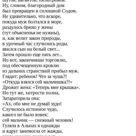
Ну, словом, благородный дом
был превращен в сплошной Содом.
Не удивительно, что вскоре,
покуда муж болтался в море,
раздулось брюхо у жены
(тут объясненья не нужны),
и, как велит закон природы,
в урочный час случились роды,
явился сын на белый свет...
Затем прошло еще пять лет...
Но вот, закончивши торговлю,
под обесчещенную кровлю
из дальних странствий прибыл муж.
Глядит: ребенок! Что за чушь?!
«Откуда взялся сей мальчишка?!»
Дрожит жена: «Теперь мне крышка».
Но тут же, хитрости полна,
Затараторила она:
«Ах, обо мне не думай худо!
Случилось истинное чудо,
какого не было вовек:
сей мальчик — снежный человек!
Гуляла в Альпах я однажды
и вдруг занемогла от жажды,