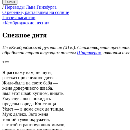
/
Переводы Льва Гинзбурга
О ребенке, растаявшем на солнце
Поэзия вагантов
«Кембриджские песни»
Снежное дитя
Из «Кембриджской рукописи» (XI в.). Стихотворение представл
обработан странствующим поэтом
Штрикером
, автором изв
***
Я расскажу вам, не шутя,
рассказ про снежное дитя...
Жила-была на свете баба —
жена доверчивого шваба.
Был этот шваб купцом, видать.
Ему случалось покидать
пределы города Констанца.
Уедет — в доме смех да танцы.
Муж далеко. Зато жена
толпой гуляк окружена,
ватагой странствующих мимов,
шутов, вагантов, пилигримов.