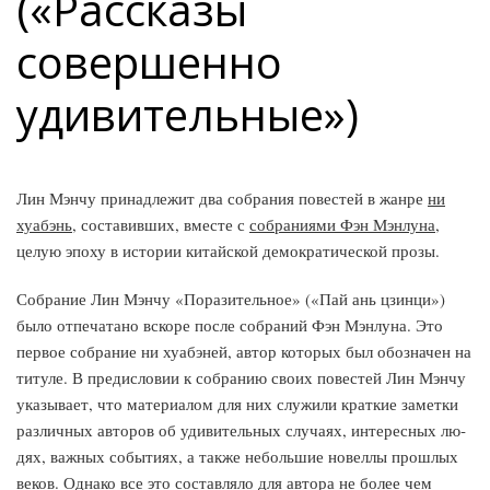
(«Рассказы
совершенно
удивительные»)
Лин Мэнчу принадлежит два собрания повестей в жанре
ни
хуабэнь
, составивших, вместе с
собраниями Фэн Мэнлуна
,
целую эпоху в истории китайской демо­кратической прозы.
Собрание Лин Мэнчу «Поразительное» («Пай ань цзинци»)
было отпечатано вскоре после собраний Фэн Мэнлуна. Это
первое собрание ни хуабэней, автор которых был обозначен на
титуле. В предисловии к собра­нию своих повестей Лин Мэнчу
указывает, что материалом для них служили краткие заметки
различных авторов об удивительных случаях, интересных лю­
дях, важных событиях, а также небольшие новеллы прошлых
веков. Однако все это составляло для автора не более чем