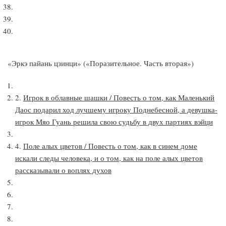
«Эркэ пайань цзинци» («Поразительное. Часть вторая»)
2.
Игрок в облавные шашки / Повесть о том, как Маленький
Даос подарил ход лучшему игроку Поднебесной, а девушка-
игрок Мяо Гуань решила свою судьбу в двух партиях вэйци
4.
Поле алых цветов / Повесть о том, как в синем доме
искали следы человека, и о том, как на поле алых цветов
рассказывали о воплях духов