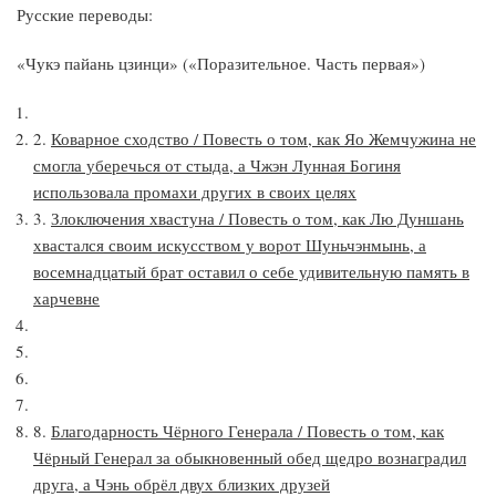
Русские переводы:
«Чукэ пайань цзинци» («Поразительное. Часть первая»)
2.
Коварное сходство / Повесть о том, как Яо Жемчужина не
смогла уберечься от стыда, а Чжэн Лунная Богиня
использовала промахи других в своих целях
3.
Злоключения хвастуна / Повесть о том, как Лю Дуншань
хвастался своим искусством у ворот Шуньчэнмынь, а
восемнадцатый брат оставил о себе удивительную память в
харчевне
8.
Благодарность Чёрного Генерала / Повесть о том, как
Чёрный Генерал за обыкновенный обед щедро вознаградил
друга, а Чэнь обрёл двух близких друзей