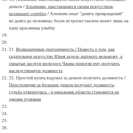
деньги /
Алхимики, хвастающиеся своим искусством,
похищают серебро
/ Алхимик опыт "девять превращений"
не довёл до половины; богач истратил тысячи монет лишь на
одну красавицы улыбку
21.
Возвращённая драгоценность / Повесть о том, как
гадательное искусство Юаня задело знатного вельможу, а
скрытые заслуги молодого Чжэна помогли ему получить
наследственную должность
22. Простой купец вздумал за деньги получить должность /
Простолюдин за большие деньги получает должность;
судьба отвернулась - и начальник области становится на
джонке рулевым