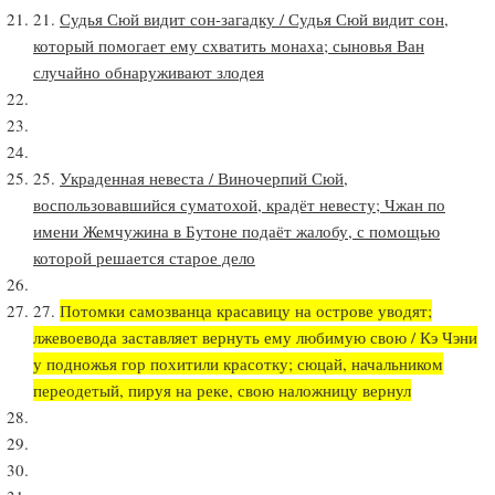
21.
Судья Сюй видит сон-загадку / Судья Сюй видит сон,
который помогает ему схватить монаха; сыновья Ван
случайно обнаруживают злодея
25.
Украденная невеста / Виночерпий Сюй,
воспользовавшийся суматохой, крадёт невесту; Чжан по
имени Жемчужина в Бутоне подаёт жалобу, с помощью
которой решается старое дело
27.
Потомки самозванца красавицу на острове уводят;
лжевоевода заставляет вернуть ему любимую свою / Кэ Чэни
у подножья гор похитили красотку; сюцай, начальником
переодетый, пируя на реке, свою наложницу вернул