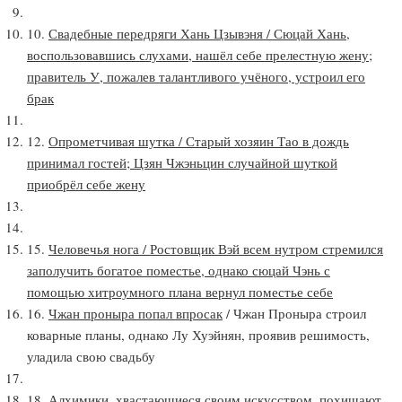
10.
Свадебные передряги Хань Цзывэня / Сюцай Хань,
воспользовавшись слухами, нашёл себе прелестную жену;
правитель У, пожалев талантливого учёного, устроил его
брак
12.
Опрометчивая шутка / Старый хозяин Тао в дождь
принимал гостей; Цзян Чжэньцин случайной шуткой
приобрёл себе жену
15.
Человечья нога / Ростовщик Вэй всем нутром стремился
заполучить богатое поместье, однако сюцай Чэнь с
помощью хитроумного плана вернул поместье себе
16.
Чжан проныра попал впросак
/ Чжан Проныра строил
коварные планы, однако Лу Хуэйнян, проявив решимость,
уладила свою свадьбу
18. Алхимики, хвастающиеся своим искусством, похищают