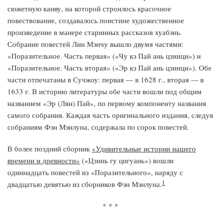
сюжетную канву, на которой строилось красочное
повествование, создавалось поистине художественное
произведение в манере старинных рассказов хуабэнь.
Собрание повестей Лин Мэнчу вышло двумя частями:
«Поразительное. Часть первая» («Чу кэ Пай ань цзинци») и
«Поразительное. Часть вторая» («Эр кэ Пай ань цзинци»). Обе
час­ти отпечатаны в Сучжоу: первая — в 1628 г., вторая — в
1633 г. В историю литературы обе части вошли под общим
названием «Эр (Лян) Пай», по перво­му компоненту названия
самого собрания. Каждая часть оригинального изда­ния, следуя
собраниям Фэн Мэнлуна, содержала по сорок повестей.
В более поздний сборник
«Удивительные истории нашего
времени и древности»
(«Цзинь гу цигуань») вошли
одиннадцать повестей из «Поразительного», наряду с
1
двадцатью девятью из сборников Фэн Мэнлуна.
* * *