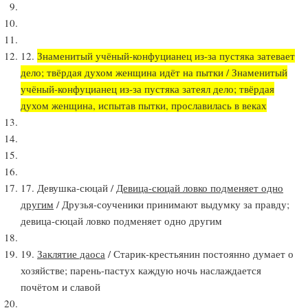
12.
Знаменитый учёный-конфуцианец из-за пустяка затевает
дело; твёрдая духом женщина идёт на пытки / Знаменитый
учёный-конфуцианец из-за пустяка затеял дело; твёрдая
духом женщина, испытав пытки, прославилась в веках
17. Девушка-сюцай /
Девица-сюцай ловко подменяет одно
другим
/ Друзья-соученики принимают выдумку за правду;
девица-сюцай ловко подменяет одно другим
19.
Заклятие даоса
/ Старик-крестьянин постоянно думает о
хозяйстве; парень-пастух каждую ночь наслаждается
почётом и славой