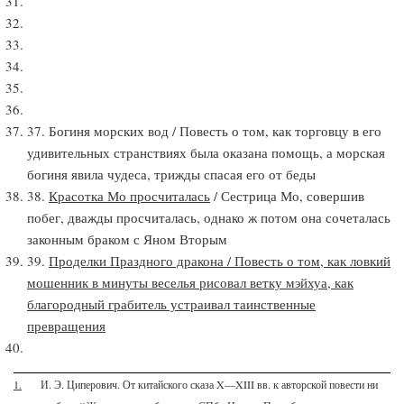
37. Богиня морских вод / Повесть о том, как торговцу в его
удивительных странствиях была оказана помощь, а морская
богиня явила чудеса, трижды спасая его от беды
38.
Красотка Мо просчиталась
/ Сестрица Мо, совершив
побег, дважды просчиталась, однако ж потом она сочеталась
законным браком с Яном Вторым
39.
Проделки Праздного дракона / Повесть о том, как ловкий
мошенник в минуты веселья рисовал ветку мэйхуа, как
благородный грабитель устраивал таинственные
превращения
1.
И. Э. Циперович. От китайского сказа X—XIII вв. к авторской повести ни