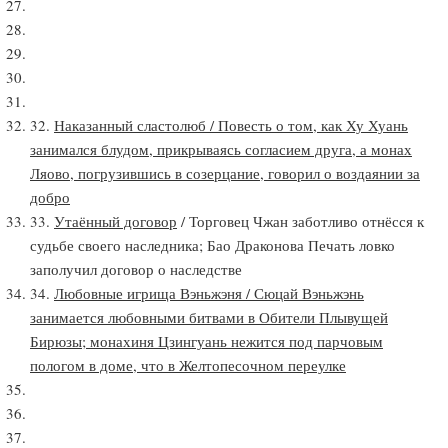
32.
Наказанный сластолюб / Повесть о том, как Ху Хуань
занимался блудом, прикрываясь согласием друга, а монах
Ляово, погрузившись в созерцание, говорил о воздаянии за
добро
33.
Утаённый договор
/ Торговец Чжан заботливо отнёсся к
судьбе своего наследника; Бао Драконова Печать ловко
заполучил договор о наследстве
34.
Любовные игрища Вэньжэня / Сюцай Вэньжэнь
занимается любовными битвами в Обители Плывущей
Бирюзы; монахиня Цзингуань нежится под парчовым
пологом в доме, что в Желтопесочном переулке