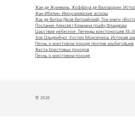
Жан де Жуанвиль, Жоффруа де Виллардуэн. Исто
Жан Ибелин. Иерусалимские ассизы
Жак де Витри (Яков Витрийский). Три книги «Вос
Послание Алексея I Комнина графу Фландрии
Царствие небесное. Легенды крестоносцев XII–XI
Зоя Ольденбург. Костер Монсегюра. История ал
Песнь о крестовом походе против альбигойцев
Жеста Крестовых походов
Песнь о крестовом походе
© 2026