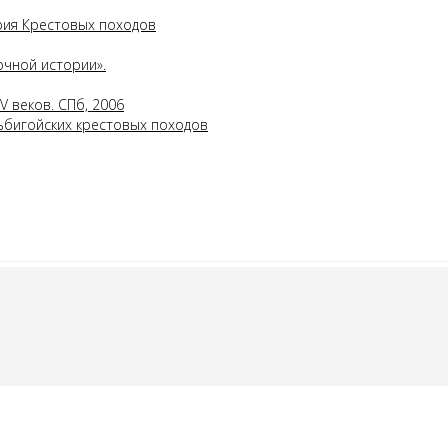
рия Крестовых походов
точной истории».
V веков. СПб, 2006
ьбигойских крестовых походов