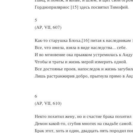
Гордиоприляриос [15] здесь посвятил Тимофей.
5
(АР, VII, 607)
Как-то старушка Блоха,[16] питая к наследникам 
Все, что имела, взяла в виде наследства... себе.
И во мгновение ока прыжком устремилась к Аиду
Чтобы и траты и жизнь мерой измерить одной.
Все достоянье проев, напоследок и жизнь загубил
Лишь растранжирив добро, прыгнула прямо в Аид
6
(АР, VII, 610)
Некто похитил жену, но и счастие брака похитил
Демон какой-то, сгубив многих на свадьбе самой.
Брак этот, хоть и один, двадцать пять породил по