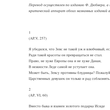
Перевод осуществлен по изданию Ф. Дюбнера, а
критический аппарат обоих названных изданий 
1
(AP,V, 257)
Я убедился, что Зевс не такой уж и влюбчивый, е
Ради такой красоты он превращаться не стал.
Право, не хуже Европы она и не хуже Данаи,
В нежности Леде самой не уступает она.
Может быть, Зевcy противны блудницы? Пожалуй
Царственных девушек он только и рад соблазнять
2
(АР, VI, 60)
Вместо быка и взамен золотого подарка Исиде