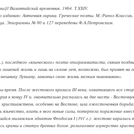
]// Византийский временник. 1964. Т.XXIV.
по изданию: Античная лирика. Греческие поэты. М.:Рипол-Классик, 
ца. Эпиграммы № 80 и 127 переведены Ф.А.Петровским.
г.), последнего «языческого» поэта-эпиграмматиста, связан позд
 лишений жизнь и лишь на склоне лет, возможно, был принят на
смешнику Лукиану, закончил свою жизнь мелким чиновником».
ы время. После жестокого кризиса III века, охватившего все сто
 к концу IV и. окончательно распалась на две части - Восточную 
и христианством, особенно на Востоке, шла ожесточенная борьб
ь язычество, влить в него новые силы, потерпела поражение вмес
ийся миланским эдиктом Феодосия I (391 г.): жестоко карались 
сь храмы и статуи древних богов: религиозное изуверство хри