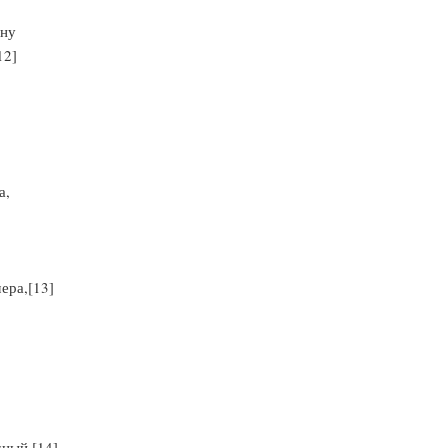
ону
12]
а,
ера,[13]
мный [14]