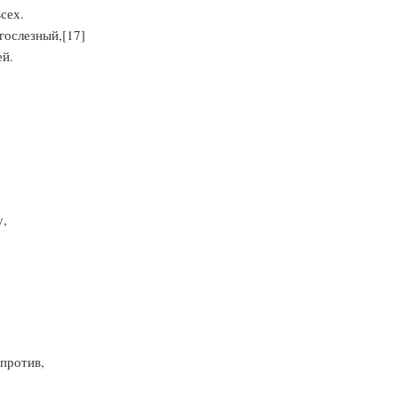
сех.
гослезный,[17]
ей.
у,
против,