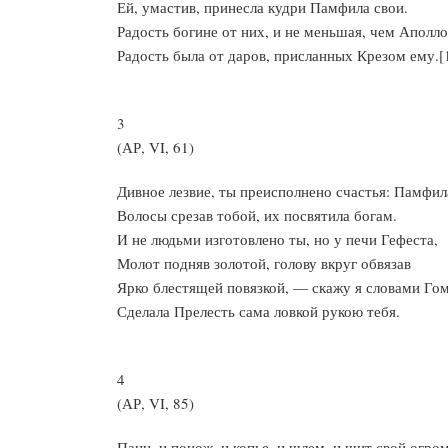
Ей, умастив, принесла кудри Памфила свои.
Радость богине от них, и не меньшая, чем Аполл
Радость была от даров, присланных Крезом ему.[
3
(АР, VI, 61)
Дивное лезвие, ты преисполнено счастья: Памфил
Волосы срезав тобой, их посвятила богам.
И не людьми изготовлено ты, но у печи Гефеста,
Молот подняв золотой, голову вкруг обвязав
Ярко блестящей повязкой, — скажу я словами Гом
Сделала Прелесть сама ловкой рукою тебя.
4
(АР, VI, 85)
Панц, и понож, и копье, и шлем, и щит свой огро