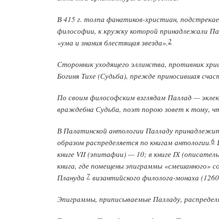
В 415 г. толпа фанатиков-христиан, подстрека
философии, к кружку которой принадлежали Пал
2
«ума и знания блестящая звезда».
Сторонник уходящего эллинства, противник хри
Богиня Тихе (Судьба), прежде приносившая счас
По своим философским взглядам Паллад — эклек
враждебна Судьба, поэт порою зовет к тому, ч
В Палатинской антологии Палладу принадлежит
6
образом распределяется по книгам антологии.
В
книге VII (эпитафии) — 10; в книге IX (описате
книга, где помещены эпиграммы «смешанного» с
7
Плануда
византийского филолога-монаха (1260
Эпиграммы, приписываемые Палладу, распределяю