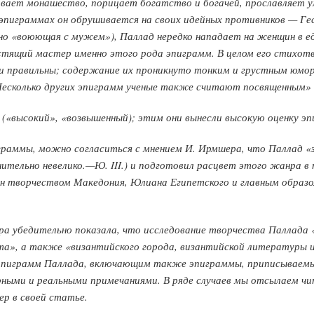
вает монашество, порицает богатство и богачей, прославляет у
эпиграммах он обрушивается на своих идейных противников — Ге
но «воюющая с мужем»), Паллад нередко нападает на женщин в е
тящий мастер именно этого рода эпиграмм. В целом его стихот
и правильны; содержание их проникнуто тонким и грустным юмор
Несколько других эпиграмм ученые также считают посвященным»
(«высокий», «возвышенный); этим они вынесли высокую оценку э
граммы, можно согласиться с мнением И. Ирмшера, что Паллад «
авнительно невелико.—Ю. III.) и подготовил расцвет этого жанра 
лен творчеством Македония, Юлиана Египетского и главным образ
 убедительно показала, что исследование творчества Паллада 
та», а также «византийского города, византийской литературы 
 эпиграмм Паллада, включающим также эпиграммы, приписываемы
ыми и реальными примечаниями. В ряде случаев мы отсылаем чи
р в своей статье.