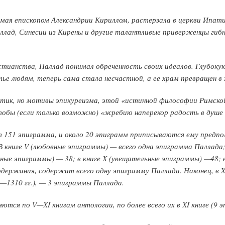
емая епископом Александрии Кириллом, растерзала в церкви Ипат
лад, Синесии из Кирены и другие талантливые приверженцы гибн
стианства, Паллад понимал обреченность своих идеалов. Глубоку
тье людям, теперь сама стала несчастной, а ее храм превращен в
тик, но мотивы эпикуреизма, этой «истинной философии Римской
тобы (если только возможно) «жребию наперекор радость в душ
 151 эпиграмма, и около 20 эпиграмм приписываются ему предп
 книге V (любовные эпиграммы) — всего одна эпиграмма Паллада; 
льные эпиграммы) — 38; в книге Х (увещательные эпиграммы) —48; 
одержания, содержит всего одну эпиграмму Паллада. Наконец, в 
—1310 гг.), — 3 эпиграммы Паллада.
тся по V—XI книгам антологии, по более всего их в XI книге (9 э