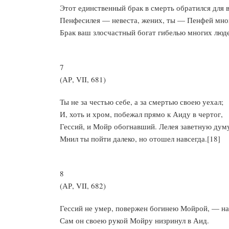
Этот единственный брак в смерть обратился для в
Пенфесилея — невеста, жених, ты — Пенфей мно
Брак ваш злосчастный богат гибелью многих люд
7
(АР, VII, 681)
Ты не за честью себе, а за смертью своею уехал;
И, хоть и хром, побежал прямо к Аиду в чертог,
Гессий, и Мойр обогнавший. Лелея заветную дум
Мнил ты пойти далеко, но отошел навсегда.[18]
8
(АР, VII, 682)
Гессий не умер, повержен богинею Мойрой, — на
Сам он своею рукой Мойру низринул в Аид.