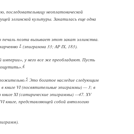
ию, последовательницу неоплатонической
ущей эллинской культуры. Закатилась еще одна
ю печаль поэта вызывает этот закат эллинства.
3
 харчевню
(эпиграмма 33; АР IX, 183).
 империи», у него все же преобладают. Пусть
4
е ощутить».
5
оложительно.
Это богатое наследие следующим
в книге VI (посвятительные эпиграммы) — 3; в
в книге XI (сатирические эпиграммы) —47. XV
XVI книге, представляющей собой антологию
пиграмм).