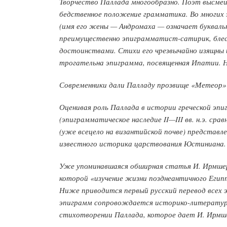
Творчество Паллада многообразно. Поэт высмеи
бедственное положение грамматика. Во многих 
(имя его жены — Андромаха — означает букваль
преимущественно эпиграмматист-сатирик, блес
достоинствами. Стихи его чрезвычайно изящны 
трогательна эпиграмма, посвященная Ипатии. 
Современники дали Палладу прозвище «Метеор» 
Оценивая роль Паллада в истории греческой эпи
(эпиграмматическое наследие II—III вв. н.э. ср
(уже всецело на византийской почве) представ
известного историка царствования Юстиниана.
Уже упоминавшаяся обширная статья И. Ирмшера
которой «изучение жизни позднеантичного Егип
Ниже приводится первый русский перевод всех
эпиграмм сопровождается историко-литературн
стихотворении Паллада, которое дает И. Ирмше