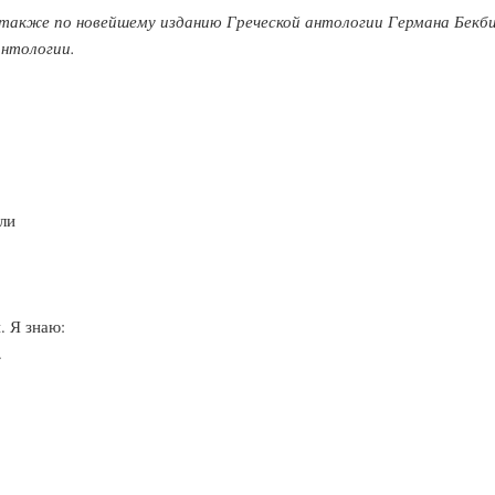
 также по новейшему изданию Греческой антологии Германа Бекби
антологии.
сли
. Я знаю:
.