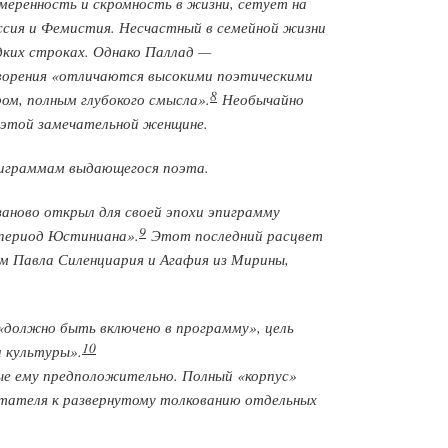
меренность и скромность в жизни, сетует на
ссия и Фемистия. Несчастный в семейной жизни
дких строках. Однако Паллад —
ворения «отличаются высокими поэтическими
8
ом, полным глубокого смысла».
Необычайно
 этой замечательной женщине.
пиграммам выдающегося поэта.
заново открыл для своей эпохи эпиграмму
9
в период Юстиниана».
Этот последний расцвет
ом Павла Силенциария и Агафия из Мирины,
«должно быть включено в программу», цель
10
и культуры».
е ему предположительно. Полный «корпус»
тателя к развернутому толкованию отдельных