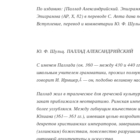
По изданию: [Паллад Александрийский. Эпиграммы
Эпиграмма (АР, X, 82) в переводе С. Апта дана 
Вступление, перевод и комментарии Ю. Ф. Шуль
Ю. Ф. Шульц. ПАЛЛАД АЛЕКСАНДРИЙСКИЙ
С именем Паллада (ок. 360 — между 430 и 440 г
школьным учителем грамматики, прожил полную
1
говорит И. Ирмшер,
— он, подобно великому на
Паллад жил в трагическое для греческой культур
закат приближался неотвратимо. Римская империя
более углублялся. Между гибнущим язычеством 
Юлиана (361— 363 гг.), имевшая целью возродит
декретов христианских императоров, завершивш
(эллинским) божествам, повсеместно разрушали
античной архитектуры и искусства.