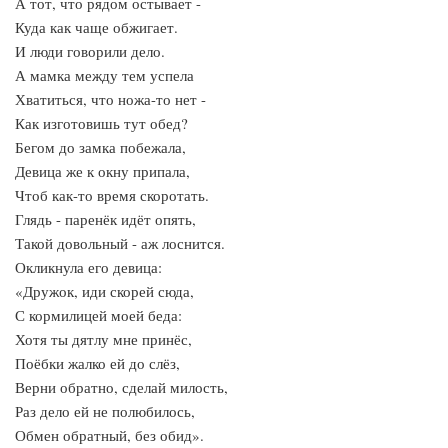
А тот, что рядом остывает -
Куда как чаще обжигает.
И люди говорили дело.
А мамка между тем успела
Хватиться, что ножа-то нет -
Как изготовишь тут обед?
Бегом до замка побежала,
Девица же к окну припала,
Чтоб как-то время скоротать.
Глядь - паренёк идёт опять,
Такой довольный - аж лоснится.
Окликнула его девица:
«Дружок, иди скорей сюда,
С кормилицей моей беда:
Хотя ты дятлу мне принёс,
Поёбки жалко ей до слёз,
Верни обратно, сделай милость,
Раз дело ей не полюбилось,
Обмен обратный, без обид».