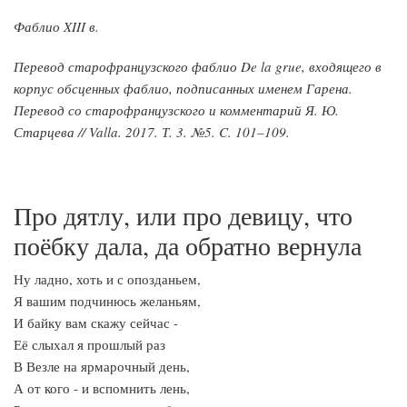
Фаблио XIII в.
Перевод старофранцузского фаблио De la grue, входящего в
корпус обсценных фаблио, подписанных именем Гарена.
Перевод со старофранцузского и комментарий Я. Ю.
Старцева // Valla. 2017. Т. 3. №5. C. 101–109.
Про дятлу, или про девицу, что
поёбку дала, да обратно вернула
Ну ладно, хоть и с опозданьем,
Я вашим подчинюсь желаньям,
И байку вам скажу сейчас -
Её слыхал я прошлый раз
В Везле на ярмарочный день,
А от кого - и вспомнить лень,