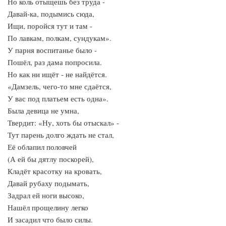
Но коль отыщешь без труда -
Давай-ка, подымись сюда,
Ищи, поройся тут и там -
По лавкам, полкам, сундукам».
У парня воспитанье было -
Пошёл, раз дама попросила.
Но как ни ищёт - не найдётся.
«Дамзель, чего-то мне сдаётся,
У вас под платьем есть одна».
Была девица не умна,
Твердит: «Ну, хоть бы отыскал» -
Тут парень долго ждать не стал,
Её облапил половчей
(А ей бы дятлу поскорей),
Кладёт красотку на кровать,
Давай рубаху подымать,
Задрал ей ноги высоко,
Нашёл прощелину легко
И засадил что было силы.