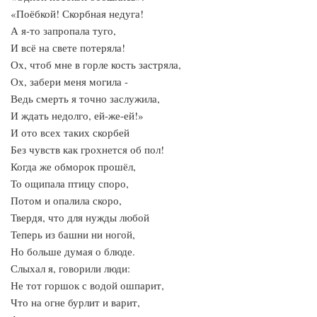
«Поёбкой! Скорбная недуга!
А я-то запропала туго,
И всё на свете потеряла!
Ох, чтоб мне в горле кость застряла,
Ох, забери меня могила -
Ведь смерть я точно заслужила,
И ждать недолго, ей-же-ей!»
И ото всех таких скорбей
Без чувств как грохнется об пол!
Когда же обморок прошёл,
То ощипала птицу споро,
Потом и опалила скоро,
Твердя, что для нужды любой
Теперь из башни ни ногой,
Но больше думая о блюде.
Слыхал я, говорили люди:
Не тот горшок с водой ошпарит,
Что на огне бурлит и варит,