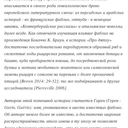
вписывается в своего рода генеалогическое древо
европейского литературного смеха: из персидских и арабских
историй - во французские фаблио, оттуда - в немецкие
шванки, «Кентерберийские рассказы» и итальянские новеллы,
далее везде. Как отмечает изучавшая влияние фаблио на
произведения Бокаччо К. Браун, в истории «Про дятлу»
достаточно последовательно пародируются образный ряд и
сюжетные ходы рыцарских романов, от заключения девицы в
башню, куда пробирается юноша, до посреднической роли
дуэньи и мотива необычного животного или символической
замены рыцаря с соколом на паренька с более прозаичной
птицей [Brown 2014: 29-32]; то же подчёркивают и другие
исследователи [Pierreville 2006].
Автором этой потешной истории считается Гарен (Герен -
Garin, Guérin): имя, упоминаемое в шести известных фаблио.
Об авторе ничего более не известно, а достаточно широкая
распространённость этого имени в ту эпоху не позволяет
даже однозначно утверждать, что во всех шести случаях