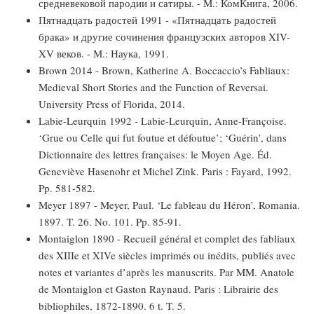
средневековой пародии и сатиры. - М.: КомКнига, 2006.
Пятнадцать радостей 1991 - «Пятнадцать радостей
брака» и другие сочинения французских авторов XIV-
XV веков. - М.: Наука, 1991.
Brown 2014 - Brown, Katherine A. Boccaccio’s Fabliaux:
Medieval Short Stories and the Function of Reversai.
University Press of Florida, 2014.
Labie-Leurquin 1992 - Labie-Leurquin, Anne-Françoise.
‘Grue ou Celle qui fut foutue et défoutue’; ‘Guérin’, dans
Dictionnaire des lettres françaises: le Moyen Age. Éd.
Geneviève Hasenohr et Michel Zink. Paris : Fayard, 1992.
Pp. 581-582.
Meyer 1897 - Meyer, Paul. ‘Le fableau du Héron’, Romania.
1897. T. 26. No. 101. Pp. 85-91.
Montaiglon 1890 - Recueil général et complet des fabliaux
des XIIIe et XIVe siècles imprimés ou inédits, publiés avec
notes et variantes d’après les manuscrits. Par MM. Anatole
de Montaiglon et Gaston Raynaud. Paris : Librairie des
bibliophiles, 1872-1890. 6 t. T. 5.