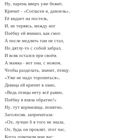
Ну, парень вверх уже бежит,
Кричит - «Согласен я, дамзель»,
Её кидает на постель,
И, не теряясь, между ног
Поёбку ей вчинил, как смог.
А после медлить там не стал,
Но дятлу-то с собой забрал,
И всяк остался при своём.
А мамка - вот она, с ножом,
Чтобы разделать, значит, птицу.
«Уже не надо торопиться»,
Девица ей кричит в окно,
«Ведь птицы нету всё равно,
Поёбку я взяла обратно!»
Ну, тут кормилица, понятно,
Заголосив, запричитала:
«Ох, лучше б я того не знала,
Ох, будь он проклят, этот час,
Когда доверили мне вас: