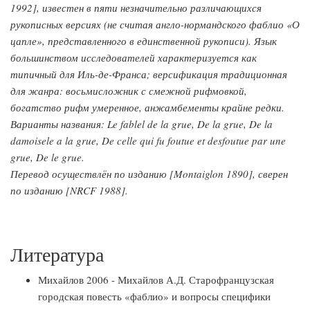
1992], известен в пяти незначительно различающихся
рукописных версиях (не считая англо-нормандского фаблио «О
цапле», представленного в единственной рукописи). Язык
большинством исследователей характеризуется как
типичный для Иль-де-Франса; версификация традиционная
для жанра: восьмисложник с смежной рифмовкой,
богатство рифм умеренное, анжамбементы крайне редки.
Варианты названия: Le fablel de la grue, De la grue, De la
damoisele a la grue, De celle qui fu foutue et desfoutue par une
grue, De le grue.
Перевод осуществлён по изданию [Montaiglon 1890], сверен
по изданию [NRCF 1988].
Литература
Михайлов 2006 - Михайлов А.Д. Старофранцузская
городская повесть «фаблио» и вопросы специфики