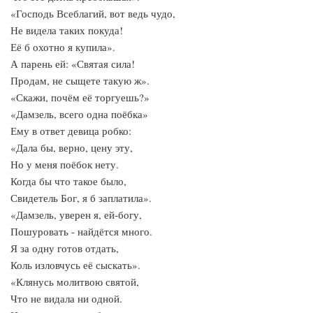
«Господь Всеблагий, вот ведь чудо,
Не видела таких покуда!
Её б охотно я купила».
А парень ей: «Святая сила!
Продам, не сыщете такую ж».
«Скажи, почём её торгуешь?»
«Дамзель, всего одна поёбка»
Ему в ответ девица робко:
«Дала бы, верно, цену эту,
Но у меня поёбок нету.
Когда бы что такое было,
Свидетель Бог, я б заплатила».
«Дамзель, уверен я, ей-богу,
Пошуровать - найдётся много.
Я за одну готов отдать,
Коль изловчусь её сыскать».
«Клянусь молитвою святой,
Что не видала ни одной.