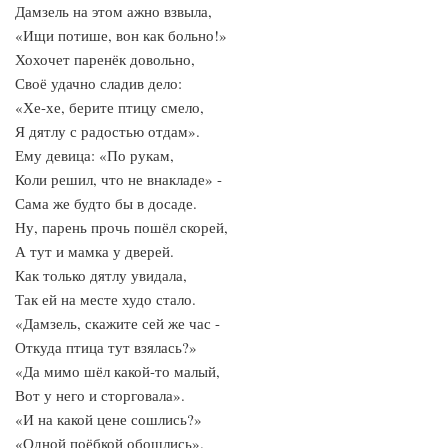
Дамзель на этом ажно взвыла,
«Ищи потише, вон как больно!»
Хохочет паренёк довольно,
Своё удачно сладив дело:
«Хе-хе, берите птицу смело,
Я дятлу с радостью отдам».
Ему девица: «По рукам,
Коли решил, что не внакладе» -
Сама же будто бы в досаде.
Ну, парень прочь пошёл скорей,
А тут и мамка у дверей.
Как только дятлу увидала,
Так ей на месте худо стало.
«Дамзель, скажите сей же час -
Откуда птица тут взялась?»
«Да мимо шёл какой-то малый,
Вот у него и сторговала».
«И на какой цене сошлись?»
«Одной поёбкой обошлись».