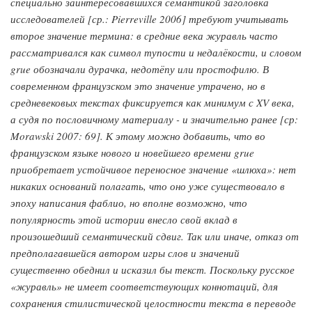
специально заинтересовавшихся семантикой заголовка
исследователей [ср.: Pierreville 2006] требуют учитывать
второе значение термина: в средние века журавль часто
рассматривался как символ тупости и недалёкости, и словом
grue обозначали дурачка, недотёпу или простофилю. В
современном французском это значение утрачено, но в
средневековых текстах фиксируется как минимум с XV века,
а судя по пословичному материалу - и значительно ранее [ср:
Morawski 2007: 69]. К этому можно добавить, что во
французском языке нового и новейшего времени grue
приобретает устойчивое переносное значение «шлюха»: нет
никаких оснований полагать, что оно уже существовало в
эпоху написания фаблио, но вполне возможно, что
популярность этой истории внесло свой вклад в
произошедший семантический сдвиг. Так или иначе, отказ от
предполагавшейся автором игры слов и значений
существенно обеднил и исказил бы текст. Поскольку русское
«журавль» не имеет соответствующих коннотаций, для
сохранения стилистической целостности текста в переводе