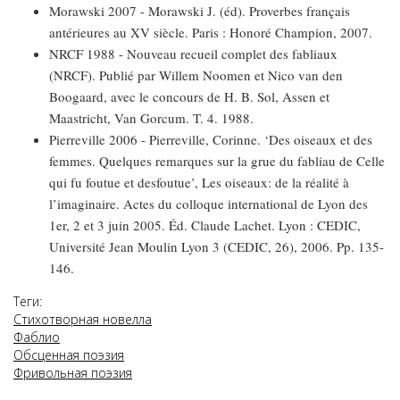
Morawski 2007 - Morawski J. (éd). Proverbes français
antérieures au XV siècle. Paris : Honoré Champion, 2007.
NRCF 1988 - Nouveau recueil complet des fabliaux
(NRCF). Publié par Willem Noomen et Nico van den
Boogaard, avec le concours de H. B. Sol, Assen et
Maastricht, Van Gorcum. T. 4. 1988.
Pierreville 2006 - Pierreville, Corinne. ‘Des oiseaux et des
femmes. Quelques remarques sur la grue du fabliau de Celle
qui fu foutue et desfoutue’, Les oiseaux: de la réalité à
l’imaginaire. Actes du colloque international de Lyon des
1er, 2 et 3 juin 2005. Éd. Claude Lachet. Lyon : CEDIC,
Université Jean Moulin Lyon 3 (CEDIC, 26), 2006. Pp. 135-
146.
Теги:
Стихотворная новелла
Фаблио
Обсценная поэзия
Фривольная поэзия