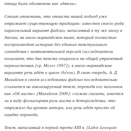
птица была обозначена как «дятла».
Стоит отметить, что отчасти такой подход уже
отражает существующую традицию: известен своего рода
параллельный вариант фаблио, написанный в ту же эпоху в
Англии, на англо-нормандском языке, который полностью
воспроизводит историю без единого текстуального
совпадения с континентальной версией (исследователи
полагают, что два текста опирались на общий утраченный
первоисточник [ср. Meyer 1897]); в англо-нормандском
варианте речь идёт о цапле (héron). В свою очередь, А. Д.
Михайлов в своём исследовании фаблио последовательно
ссылается на анализируемый текст, переводя его заголовок
как «Об аисте» [Михайлов 2006]: сложно сказать, имеется
ли в виду фольклорная роль аиста в деторождении, что
отражало бы иронию автора, или речь идёт просто об
ошибке перевода.
Текст, написанный в первой трети XIII в. [Labie-Leurquin