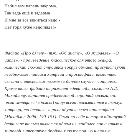
Набил вам парень закрома,
Так ведь ещё и задарма!
И мне за всё виниться надо -
Нет горя хуже недогляда!»
Фаблио «Про дятлу» (тж. «Об аисте», «О журавле», «О
цапле») - произведение классическое для этого жанра:
комический сюжет строится вокруг обмана, присутствуют
неизбежные типажи хитреца и простофили, тематика
связана с «телесным низом» (в данном случае - соитием).
Кроме того, фаблио отражает «девичий», согласно А.Д.
Михайлову, вариант средневековой народной мизогинии:
если женщины («дамы») чаще всего оказываются в амплуа
хитреца, то девицы - в роли одураченного простофили
[Михайлов 2006: 190-193]. Сама по себе история обманутой
девицы не только является одним из наиболее популярных в
мировой литературе бродячих сюжетов, но и вполне