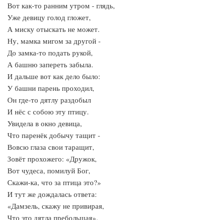
Вот как-то ранним утром - глядь,
Уже девицу голод гложет,
А миску отыскать не может.
Ну, мамка мигом за другой -
До замка-то подать рукой,
А башню запереть забыла.
И дальше вот как дело было:
У башни парень проходил,
Он где-то дятлу раздобыл
И нёс с собою эту птицу.
Увидела в окно девица,
Что паренёк добычу тащит -
Вовсю глаза свои таращит,
Зовёт прохожего: «Дружок,
Вот чудеса, помилуй Бог,
Скажи-ка, что за птица это?»
И тут же дождалась ответа:
«Дамзель, скажу не привирая,
Что это дятла пребольшая».