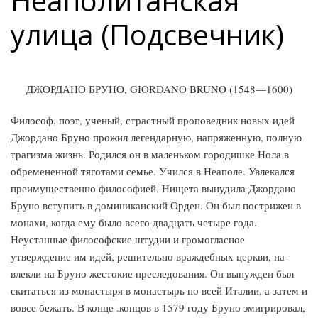
Неаполитанская
улица (Подсвечник)
ДЖОРДАНО БРУНО, GIORDANO BRUNO (1548—1600)
Философ, поэт, ученый, страстный проповедник новых идей
Джордано Бруно прожил легендарную, напряженную, полную
трагиз­ма жизнь. Родился он в маленьком городишке Нола в
обремененной тяготами семье. Учился в Неаполе. Увлекался
преимущественно фи­лософией. Нищета вынудила Джордано
Бруно вступить в домини­канский Орден. Он был пострижен в
монахи, когда ему было всего двадцать четыре года.
Неустанные философские штудии и громо­гласное
утверждение им идей, решительно враждебных церкви, на­
влекли на Бруно жестокие преследования. Он вынужден был
ски­таться из монастыря в монастырь по всей Италии, а затем и
вовсе бежать. В конце .концов в 1579 году Бруно эмигрировал,