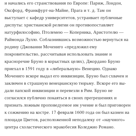
и начались его странствования по Европе: Париж, Лондон,
Оксфорд, Франк­фурт-на-Майне, Прага и т. д. Там он
выступает с кафедр универси­тетов, устраивает публичные
диспуты: христианской религии он противопоставляет
натурфилософию, Птолемею — Коперника, Аристо­телю —
Раймонда Лулло. Соблазнившись возможностью вернуться на
родину (Джованни Мочениго «предложил ему
покровительство, рас­считывая использовать знание и
красноречие Бруно в корыстных це­лях), Джордано Бруно
приехал в 1591 году в «либеральную» Вене­цию. Однако
Мочениго вскоре выдал его инквизиции, Бруно был схвачен и
заключен в страшную венецианскую тюрьму. Вскоре его вы­
дали папской инквизиции и перевезли в Рим. Бруно не
согласился публично покаяться в своих прегрешениях и
признать ложным про­поведуемое им учение и был приговорен
к сожжению на костре. 17 фев­раля 1600 года он был казнен иа
площади Цветов, расположенной неподалеку от «научного»
центра схоластического мракобесия Коледжио Романо.