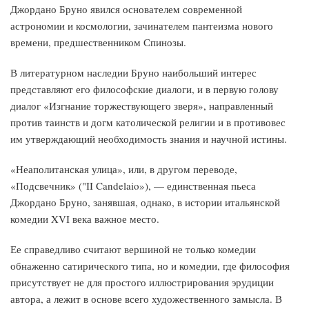
Джордано Бруно явился основателем современной
астрономии и космологии, зачинателем пантеизма нового
времени, предшественни­ком Спинозы.
В литературном наследии Бруно наибольший интерес
представ­ляют его философские диалоги, и в первую голову
диалог «Изгнание торжествующего зверя», направленный
против таинств и догм като­лической религии и в противовес
им утверждающий необходимость знания и научной истины.
«Неаполитанская улица», или, в другом переводе,
«Подсвечник» ("II Candelaio»), — единственная пьеса
Джордано Бруно, занявшая, однако, в истории итальянской
комедии XVI века важное место.
Ее справедливо считают вершиной не только комедии
обнаженно са­тирического типа, но и комедии, где философия
присутствует не для простого иллюстрирования эрудиции
автора, а лежит в основе всего художественного замысла. В