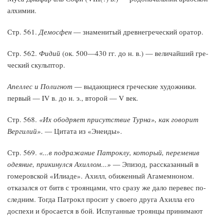
алхимии.
Стр. 561.
Демосфен
— знаменитый древнегреческий оратор.
Стр. 562.
Фидий
(ок. 500—430 гг. до н. в.) — величайший гре­
ческий скульптор.
Апеллес и Полигнот
— выдающиеся греческие художни­ки.
первый — IV в. до н. э., второй — V век.
Стр. 568.
«Их ободряет присутствие Турна», как говорит
Вергилий»
. — Цитата из «Энеиды».
Стр. 569.
«...в подражание Патроклу, который, пе­ременив
одеяние, прикинулся Ахиллом...»
— Эпизод, рассказанный в
гомеровской «Илиаде». Ахилл, обиженный Агамемно­ном.
отказался от битв с троянцами, что сразу же дало перевес по­
следним. Тогда Патрокл просит у своего друга Ахилла его
доспехи и бросается в бой. Испуганные троянцы принимают