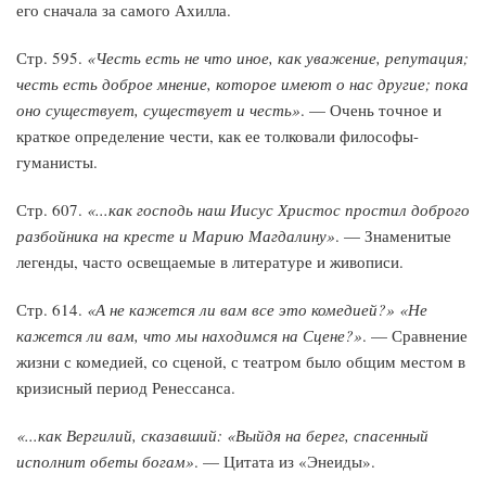
его сначала за самого Ахилла.
Стр. 595.
«Честь есть не что иное, как уважение, репутация;
честь есть доброе мнение, которое имеют о нас другие; пока
оно существует, суще­ствует и честь»
. — Очень точное и
краткое определение чести, как ее толковали философы-
гуманисты.
Стр. 607.
«...как господь наш Иисус Христос простил доброго
разбойника на кресте и Марию Магдалину»
. — Знаменитые
легенды, часто освещаемые в литера­туре и живописи.
Стр. 614.
«А не кажется ли вам все это комеди­ей?» «Не
кажется ли вам, что мы находимся на Сцене?»
. — Сравнение
жизни с комедией, со сценой, с театром было общим местом в
кризисный период Ренессанса.
«...как Вергилий, сказавший: «Выйдя на берег, спасенный
исполнит обеты богам»
. — Цитата из «Эне­иды».