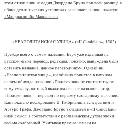
этом отношении комедия Джордано Бру­но при всей разнице в
общеидеологических установках завершает линию, начатую
«Мандрагорой» Макиавелли
.
«НЕАПОЛИТАНСКАЯ УЛИЦА» («II Candelaio», 1582)
Прежде всего о самом названии. Беря уже изданный на
русском языке перевод, редакция, понятно, вынуждена была
оставить назва­ние, данное переводчиком. Однако ни
«Неаполитанская улица», ни обычно принятое в научном
нашем обиходе название «Подсвечник» не соответствуют
тому смыслу, который вкладывал в свое название автор.
«Подсвечник» — перевод по первому словарному значению.
Как показало исследование В. Имбриани, а вслед за ним и
Артуро Гра­фа, Джордано Бруно вкладывал в «II Candelaio»
иной смысл, в со­ответствии с раблезианским духом эпохи
весьма скабрезный. Учиты­вая прямые намеки на