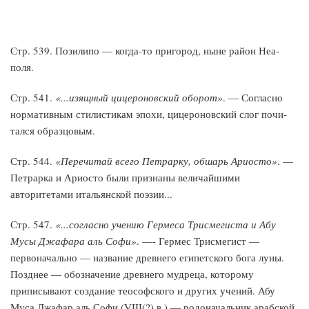
Стр. 539. Позилипо — когда-то пригород, ныне район Неа­
поля.
Стр. 541.
«...изящный цицероновский оборот»
. — Согласно
нормативным стилистикам эпохи, цицероновский слог почи­
тался образцовым.
Стр. 544.
«Перечитай всего Петрарку, обшарь Ариосто»
. —
Петрарка и Ариосто были признаны величайшими
авторитетами итальянской поэзии...
Стр. 547.
«...согласно учению Гермеса Трисмегиста и Абу
Мусы Джафара аль Софи»
. —- Гермес Трисмегист —
первоначально — название древнего египетского бога луны.
Позднее — обозначение древнего мудреца, которому
приписывают создание теософского и других учений. Абу
Муса Джафар аль Софи (VIII(?) в.) — родоначальник арабской