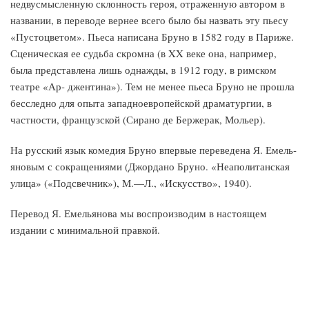
недвусмысленную склонность героя, отражен­ную автором в
названии, в переводе вернее всего было бы назвать эту пьесу
«Пустоцветом». Пьеса написана Бруно в 1582 году в Пари­же.
Сценическая ее судьба скромна (в XX веке она, например,
была представлена лишь однажды, в 1912 году, в римском
театре «Ар- джентина»). Тем не менее пьеса Бруно не прошла
бесследно для опыта западноевропейской драматургии, в
частности, французской (Сирано де Бержерак, Мольер).
На русский язык комедия Бруно впервые переведена Я. Емель­
яновым с сокращениями (Джордано Бруно. «Неаполитанская
улица» («Подсвечник»), М.—Л., «Искусство», 1940).
Перевод Я. Емельянова мы воспроизводим в настоящем
издании с минимальной правкой.