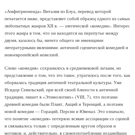
«Амфитрионеида» Виталия из Блуа, перевод которой
печатается ниже, представляет собой образец одного из самых
любопытных жанров XII в. — элегической «комедии». Интерес
этого жанра в том, что он находится на перепутье между
двумя, казалось бы, ничего общего не имеющими
литературными явлениями: античной сценической комедией и
новоевропейской новеллой.
Слово «комедия» сохранилось в средневековой латыни, но
представление о том, что это такое, утратилось после того, как
оборвалась традиция античной театральной культуры. Уже
Исидор Севильский, при всей своей близости к античной
традиции, пишет в «Этимологиях» (VIII, 7), что поэтами
древней комедии были Плавт, Акций и Теренций, а поэтами
новой комедии — Гораций, Персии и Ювенал. Это означало,
что понятие «комедия» потеряло всякие ассоциации со сценой
и связывалось только с определенным кругом образов и
мотивов; и, действительно, в словоупотреблении позднейших