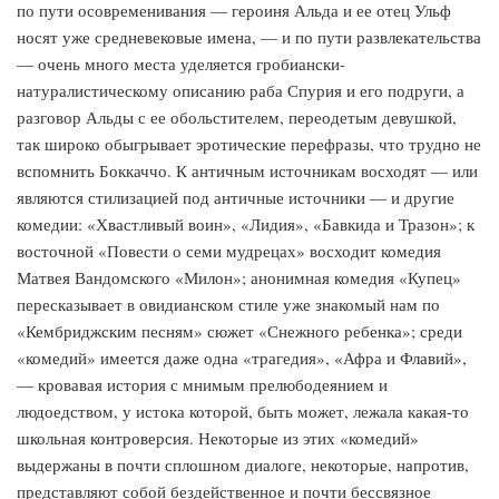
по пути осовременивания — героиня Альда и ее отец Ульф
носят уже средневековые имена, — и по пути развлекательства
— очень много места уделяется гробиански-
натуралистическому описанию раба Спурия и его подруги, а
разговор Альды с ее обольстителем, переодетым девушкой,
так широко обыгрывает эротические перефразы, что трудно не
вспомнить Боккаччо. К античным источникам восходят — или
являются стилизацией под античные источники — и другие
комедии: «Хвастливый воин», «Лидия», «Бавкида и Тразон»; к
восточной «Повести о семи мудрецах» восходит комедия
Матвея Вандомского «Милон»; анонимная комедия «Купец»
пересказывает в овидианском стиле уже знакомый нам по
«Кембриджским песням» сюжет «Снежного ребенка»; среди
«комедий» имеется даже одна «трагедия», «Афра и Флавий»,
— кровавая история с мнимым прелюбодеянием и
людоедством, у истока которой, быть может, лежала какая-то
школьная контроверсия. Некоторые из этих «комедий»
выдержаны в почти сплошном диалоге, некоторые, напротив,
представляют собой бездейственное и почти бессвязное