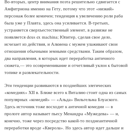
Во-вторых, центр внимания поэта решительно сдвигается с
Амфитриона именно на Гету, потому что этот «низкий»
персонаж более комичен; тенденция к увеличению роли раба
была уже у Плавта, здесь она усиливается. В-третьих,
устраняется сверхъестественный элемент, в развязке не
появляется deus ex machina; Юпитер, сделав свое дело,
исчезает из действия, и Алкмена с мужем улаживают свои
отношения обычными земными средствами. Таким образом,
два направления, в которых идет переработка античного
сюжета,— это осовременивание и отчетливый уклон к бытовой
топике и развлекательности.
Эти тенденции развиваются в позднейших элегических
«комедиях» XII в. Ближе всего к Виталию стоит одна из самых
популярных «комедий» — «Альда» Вильгельма Блуаского.
Здесь источник тоже восходит к античной комедии — в
прологе автор называет пьесу Менандра «Мужедева» — и,
конечно, тоже через посредство какой-то позднеантичной
переработки вроде «Кверола». Но здесь автор идет дальше и