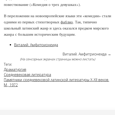
повествование («Комедия о трех девушках»).
В переложении на новоевропейские языки эти «комедии» стали
одними из первых стихотворных
фаблио
. Так, типично
школьный латинский жанр и здесь оказался предком мирского
жанра с большим историческим будущим.
Виталий. Амфитрионеида
Виталий. Амфитрионеида
→
(На сенсорных экранах страницы можно листать)
Теги:
Драматургия
Средневековая литература
Памятники средневековой латинской литературы Х-ХII веков.
М., 1972