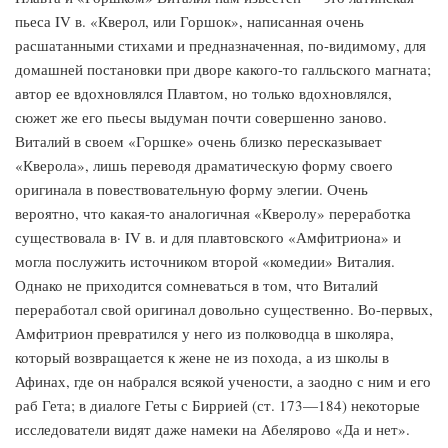
пьеса IV в. «Кверол, или Горшок», написанная очень
расшатанными стихами и предназначенная, по-видимому, для
домашней постановки при дворе какого-то галльского магната;
автор ее вдохновлялся Плавтом, но только вдохновлялся,
сюжет же его пьесы выдуман почти совершенно заново.
Виталий в своем «Горшке» очень близко пересказывает
«Кверола», лишь переводя драматическую форму своего
оригинала в повествовательную форму элегии. Очень
вероятно, что какая-то аналогичная «Кверолу» переработка
существовала в· IV в. и для плавтовского «Амфитриона» и
могла послужить источником второй «комедии» Виталия.
Однако не приходится сомневаться в том, что Виталий
переработал свой оригинал довольно существенно. Во-первых,
Амфитрион превратился у него из полководца в школяра,
который возвращается к жене не из похода, а из школы в
Афинах, где он набрался всякой учености, а заодно с ним и его
раб Гета; в диалоге Геты с Биррией (ст. 173—184) некоторые
исследователи видят даже намеки на Абелярово «Да и нет».