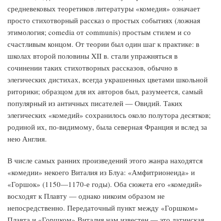
средневековых теоретиков литературы «комедия» означает
просто стихотворный рассказ о простых событиях (ложная
этимология; comedia от communis) простым стилем и со
счастливым концом. От теории был один шаг к практике: в
школах второй половины XII в. стали упражняться в
сочинении таких стихотворных рассказов, обычно в
элегических дистихах, всегда украшенных цветами школьной
риторики; образцом для их авторов был, разумеется, самый
популярный из античных писателей — Овидий. Таких
элегических «комедий» сохранилось около полутора десятков;
родиной их, по-видимому, была северная Франция и вслед за
нею Англия.
В числе самых ранних произведений этого жанра находятся
«комедии» некоего Виталия из Блуа: «Амфитрионеида» и
«Горшок» (1150—1170-е годы). Оба сюжета его «комедий»
восходят к Плавту — однако никоим образом не
непосредственно. Передаточный пункт между «Горшком»
Плавта и «Горшком» Виталия нам известен — это латинская