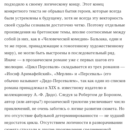
подходило к своему логическому концу. Этот конец
конкретного текста не обрывал бытия героев, которые всегда
были устремлены к будущему, хотя не всегда эту векторность
своей судьбы сознавали достаточно четко. Поэтому отдельные
произведения на бретонские темы, вполне соотносимые между
собой (в них, как в «Человеческой комедии» Бальзака, одни и
те же герои, принадлежащие к гомогенному художественному
миру), не могли быть выстроены в последовательный ряд.
Иначе — в прозаическом романе уже с первых шагов его
эволюции. «Цикл Персеваля» складывается из трех романов —
«Иосиф Аримафейский», «Мерлин» и «Персеваль» (его
обычно называют «Дидо-Персевалем», так как один из списков
романа принадлежал в XIX в. известному издателю и
коллекционеру А.-Ф. Дидо). Следуя за Робертом де Бороном,
автор (или авторы?) прозаической трилогии увеличивает число
приключений, не очень заботясь о логике развития сюжета. Но
это отсутствие фабульной детерминированности — не худший
недостаток цикла. Отсутствием логичности в разворачивании
сюжета страдали и другие произведения средневековой