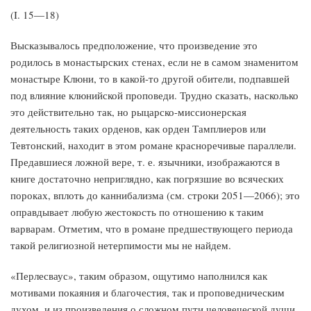
(I. 15—18)
Высказывалось предположение, что произведение это
родилось в монастырских стенах, если не в самом знаменитом
монастыре Клюни, то в какой-то другой обители, подпавшей
под влияние клюнийской проповеди. Трудно сказать, насколько
это действительно так, но рыцарско-миссионерская
деятельность таких орденов, как орден Тамплиеров или
Тевтонский, находит в этом романе красноречивые параллели.
Предавшиеся ложной вере, т. е. язычники, изображаются в
книге достаточно неприглядно, как погрязшие во всяческих
пороках, вплоть до каннибализма (см. строки 2051—2066); это
оправдывает любую жестокость по отношению к таким
варварам. Отметим, что в романе предшествующего периода
такой религиозной нетерпимости мы не найдем.
«Перлесваус», таким образом, ощутимо наполнился как
мотивами покаяния и благочестия, так и проповедническим
духом, и из произведения о сложном пути человеческой души