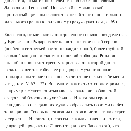
доблестей, но матерински следит за адюльтерной связью
Ланселота с Геньеврой. Посылая ей символический
проколотый щит, она склоняет ее перейти от простительного
маленького грешка к подлинному греху» (указ. соч., с. 69).
Более того, от мотивов самоотреченного поклонения даме (как
у Кретьена в «Рыцаре телеги») автор прозаической версии
(особенно ее третьей части) приходит к иной, более глубокой и
сложной концепции взаимоотношений любящих. Романист
подробно описывает тревогу королевы, до которой дошла
печальная весть о гибели ее рыцаря; ее мучают ночные
кошмары, она теряет сознание, мечется, не находя себе места,
и т. д. (см. V, 63—72). Вспомним, как в стихотворном романе,
например в «Энее», описывалось зарождение любви, этой
сладостной болезни в духе Овидия. И хотя там герои
неподдельно страдали, их муки изображались поэтами не без
тени иронии. Теперь переживания протагонистов стали острее
и серьезнее. И понятен, и совсем не комичен жест королевы,
целующей прядь волос Ланселота (живого Ланселота!), что