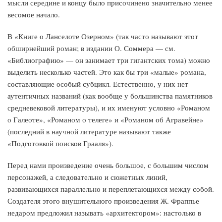
мысли середине и концу было присочинено значительно менее
весомое начало.
В «Книге о Ланселоте Озерном» (так часто называют этот
обширнейший роман; в издании О. Соммера — см.
«Библиографию» — он занимает три гигантских тома) можно
выделить несколько частей. Это как бы три «малые» романа,
составляющие особый субцикл. Естественно, у них нет
аутентичных названий (как вообще у большинства памятников
средневековой литературы), и их именуют условно «Романом
о Галеоте», «Романом о телеге» и «Романом об Агравейне»
(последний в научной литературе называют также
«Подготовкой поисков Грааля»).
Перед нами произведение очень большое, с большим числом
персонажей, а следовательно и сюжетных линий,
развивающихся параллельно и переплетающихся между собой.
Создателя этого внушительного произведения Ж. Фраппье
недаром предложил называть «архитектором»: настолько в