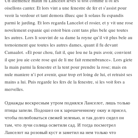
Un diemence matin fu Lancelot leves si tost comme il oi les
oisellons canter. Et lors vint a une fenestre de fer et s’assist pour
veoir la verdour et tant demora illuec que li solaus fu espandis
parmi le jarding. Et lors regarda Lancelot el rosier, et у vit une rose
novelement espanie qui estoit bien cent tans plus bele que toutes
les autres. Lors li souvint de sa dame la royne qu’il vit plus bele au
tornoiement que toutes les autres dames, quant il fu devant
Camaalot. «Et pour chou, fait il, que lou ne la puis avoir, convient
il que jou aie ceste rose qui de li me fait remembrance». Lors giete
la main parmi la fenestre et la tent pour prendre la rose; mais en
nule maniere n’i pot avenir, quar trop ert loing de lui, et retraist ses
mains a lui. Puis regarde les fers de la fenestre, si les voit fors a
mervelles.
Однажды воскресным утром поднялся Ланселот, лишь только
птицы запели. Подошел он к зарешеченному окну и присел,
чтобы полюбоваться свежей зеленью, и так долго сидел он
там, что лучи солнца осветили сад. И тогда посмотрел
Ланселот на розовый куст и заметил на нем только что