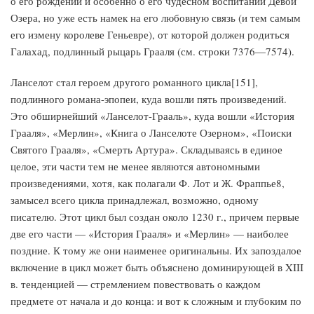
о его рождении и особенно о его чудесном воспитании Девой
Озера, но уже есть намек на его любовную связь (и тем самым
его измену королеве Геньевре), от которой должен родиться
Галахад, подлинный рыцарь Грааля (см. строки 7376—7574).
Ланселот стал героем другого романного цикла[151],
подлинного романа-эпопеи, куда вошли пять произведений.
Это обширнейший «Ланселот-Грааль», куда вошли «История
Грааля», «Мерлин», «Книга о Ланселоте Озерном», «Поиски
Святого Грааля», «Смерть Артура». Складываясь в единое
целое, эти части тем не менее являются автономными
произведениями, хотя, как полагали Ф. Лот и Ж. Фраппье8,
замысел всего цикла принадлежал, возможно, одному
писателю. Этот цикл был создан около 1230 г., причем первые
две его части — «История Грааля» и «Мерлин» — наиболее
поздние. К тому же они наименее оригинальны. Их запоздалое
включение в цикл может быть объяснено доминирующей в XIII
в. тенденцией — стремлением повествовать о каждом
предмете от начала и до конца: и вот к сложным и глубоким по