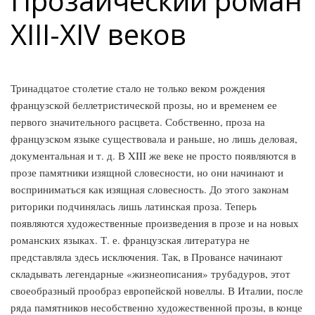
Прозаический роман
XIII-XIV веков
Тринадцатое столетие стало не только веком рождения
французской беллетристической прозы, но и временем ее
первого значительного расцвета. Собственно, проза на
французском языке существовала и раньше, но лишь деловая,
документальная и т. д. В XIII же веке не просто появляются в
прозе памятники изящной словесности, но они начинают и
восприниматься как изящная словесность. До этого законам
риторики подчинялась лишь латинская проза. Теперь
появляются художественные произведения в прозе и на новых
романских языках. Т. е. французская литература не
представляла здесь исключения. Так, в Провансе начинают
складывать легендарные «жизнеописания» трубадуров, этот
своеобразный прообраз европейской новеллы. В Италии, после
ряда памятников несобственно художественной прозы, в конце