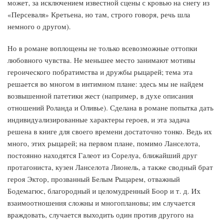
может, за исключением известной сцены с кровью на снегу из
«Персеваля» Кретьена, но там, строго говоря, речь шла
немного о другом).
Но в романе воплощены не только всевозможные оттопки
любовного чувства. Не меньшее место занимают мотивы
героического побратимства и дружбы рыцарей; тема эта
решается во многом в интимном плане: здесь мы не найдем
возвышенной патетики жест (например, в духе описания
отношений Роланда и Оливье). Сделана в романе попытка дать
индивидуализированные характеры героев, и эта задача
решена в книге для своего времени достаточно тонко. Ведь их
много, этих рыцарей; на первом плане, помимо Ланселота,
постоянно находятся Галеот из Сорелуа, ближайший друг
протагониста, кузен Ланселота Лионель, а также сводный брат
героя Эктор, прозванный Белым Рыцарем, отважный
Бодемагюс, благородный и целомудренный Боор и т. д. Их
взаимоотношения сложны и многоплановы; им случается
враждовать, случается выходить один против другого на