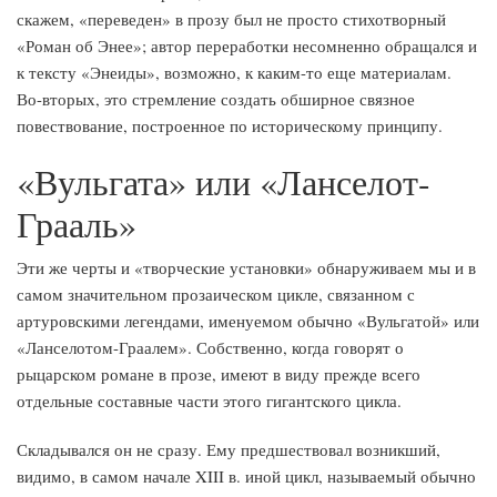
скажем, «переведен» в прозу был не просто стихотворный
«Роман об Энее»; автор переработки несомненно обращался и
к тексту «Энеиды», возможно, к каким-то еще материалам.
Во-вторых, это стремление создать обширное связное
повествование, построенное по историческому принципу.
«Вульгата» или «Ланселот-
Грааль»
Эти же черты и «творческие установки» обнаруживаем мы и в
самом значительном прозаическом цикле, связанном с
артуровскими легендами, именуемом обычно «Вульгатой» или
«Ланселотом-Граалем». Собственно, когда говорят о
рыцарском романе в прозе, имеют в виду прежде всего
отдельные составные части этого гигантского цикла.
Складывался он не сразу. Ему предшествовал возникший,
видимо, в самом начале XIII в. иной цикл, называемый обычно