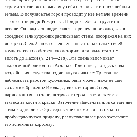
стремится удержать рыцаря у себя и опаивает его волшебным
зельем. В полузабытье горой проводит у нее немало времени
— от сентября до Рождества. Придя в себя, он грустит в
неволе. Однажды он видит сквозь зарешеченное окно, как в
соседнем зале художник расписывает стены, изображая на них
историю Энея. Ланселот решает написать на стенах своей
комнаты свою собственную историю, и занимается этим
вплоть до Пасхи (V, 214—218). Эта сцена напоминает
аналогичный эпизод из «Романа о Тристане»; но здесь сила
воздействия искусства подчеркнута сильнее: Тристан не
наблюдал за работой художника, быть может, даже не сам
создал изображение Изольды; здесь история Эттея,
нарисованная на стене, потрясает героя и заставляет его
взяться за кисти и краски. Заточение Ланселота длится еще две
зимы и одно лето. Однажды в мае он смотрит из окна на
пробуждающуюся природу, распускающаяся роза заставляет
его вспомнить королеву: