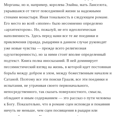
Морганы, но и, например, королева Элайна, мать Ланселота,
укрывшаяся от тягот повседневной жизни за надежными
стенами монастыря. Иная тональность в следующем романе.
Его место во всей «эпопее» было несомненно определено
«архитектором». Но, пожалуй, не его идеологическая
наполненность. Здесь перед нами все те же поединки и
приключения (правда, рыцарями в данном случае руководят
уже новые чувства — прежде всего религиозная
одухотворенность), но за ними стоит вполне определенный
подтекст. Книга полна иносказаний. В ней доминирует
пессимистический взгляд на жизнь, в которой идет постоянная
борьба между добром и злом, между божественным началом и
Сатаной. Поэтому все эти поиски Грааля, все эти поединки и
испытания, не утрачивая своего первоначального,
непосредственного, так сказать поверхностного, смысла,
обладают и иным содержанием — это рассказ о пути человека
к Богу. Показательно, что в романе сцен исповеди и покаяния
ничуть не меньше, чем сцен посвящения в рыцари или