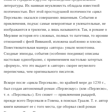
литературы. Их наивная неуклюжесть обладала известной
поэтичностью. Вот этой простодушной поэтичности «цикл
Персеваля» оказался совершенно лишенным. События и
приключения, подчас самые невероятные и увлекательные, не
изображаются в трилогии, а лишь называются. Так, в романе о
Мерлине история его сложных, полных то патетики, то иронии
отношений с феей Вивианой, изложена шаблонно и плоско.
Повествовательная манера «автора» уныло монотонна.
Сходные эпизоды, события (особенно поединки) описаны
настолько однообразно, с применением настолько затертых
«формул», что это выдает в «авторе» скорее неумелого
переписчика, чем оригинального писателя.
Вскоре после «цикла Персеваля», по крайней мере до 1230 г.,
был создан автономный роман «Перлесваус» (или «Перлесво»,
т. е. «Персеваль»). Его сюжет — приключения рыцарей,
прежде всего Персеваля и Говена, в поисках Грааля. Т. е. автор
книги начинает ее с того места, где оборвал свой роман