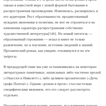
связан в известной мере с новой формой бытования и
распространения произведения. Изменилась, расширилась и
его аудитория. Рост образованности, продиктованный
нуждами экономики и политики, не мог не отразиться и на
изменении характера распространения собственно
художественной литературы[146]. Но новый читатель —
образованный горожанин — искал в книге не только
развлечение, но и поучение, источник сведений и знаний.
Прозаический роман, как увидим, откликнулся и на эти
запросы.
В предыдущей главе мы уже останавливались на некоторых
литературных памятниках, написанных либо частично прозой
(«Окассен и Николетт»), либо целиком прозаических («Дочь
графа Понтьё»). Однако «роман в прозе» стал настолько
специфическим явлением, что его следует рассмотреть
отдельно.
Прозаический роман возник, конечно, под влиянием романа