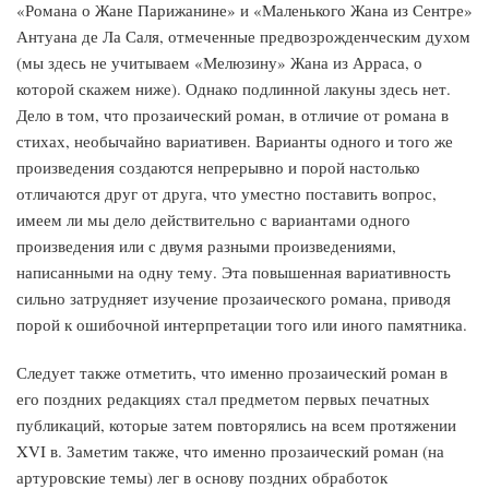
«Романа о Жане Парижанине» и «Маленького Жана из Сентре»
Антуана де Ла Саля, отмеченные предвозрожденческим духом
(мы здесь не учитываем «Мелюзину» Жана из Арраса, о
которой скажем ниже). Однако подлинной лакуны здесь нет.
Дело в том, что прозаический роман, в отличие от романа в
стихах, необычайно вариативен. Варианты одного и того же
произведения создаются непрерывно и порой настолько
отличаются друг от друга, что уместно поставить вопрос,
имеем ли мы дело действительно с вариантами одного
произведения или с двумя разными произведениями,
написанными на одну тему. Эта повышенная вариативность
сильно затрудняет изучение прозаического романа, приводя
порой к ошибочной интерпретации того или иного памятника.
Следует также отметить, что именно прозаический роман в
его поздних редакциях стал предметом первых печатных
публикаций, которые затем повторялись на всем протяжении
XVI в. Заметим также, что именно прозаический роман (на
артуровские темы) лег в основу поздних обработок