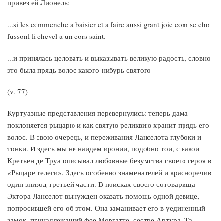
привез ей Лионель:
...si les commenche a baisier et a faire aussi grant joie com se cho
fussonl li chevel a un cors saint.
...и принялась целовать и выказывать великую радость, словно
это была прядь волос какого-нибурь святого
(v. 77)
Куртуазные представления перевернулись: теперь дама
поклоняется рыцарю и как святую реликвию хранит прядь его
волос. В свою очередь, и переживания Ланселота глубоки и
тонки. И здесь мы не найдем иронии, подобно той, с какой
Кретьен де Труа описывал любовные безумства своего героя в
«Рыцаре телеги». Здесь особенно знаменателей и красноречив
один эпизод третьей части. В поисках своего сотоварища
Эктора Ланселот вынужден оказать помощь одной девице,
попросившей его об этом. Она заманивает его в уединенный
замок, принадлежащий фее Моргатте, сестре Артура. Та