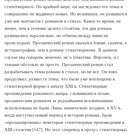
стихотворного. По крайней мере, он наследовал его темы и
совершенно не выдвинул новых. Но возникнув, он развивался
уже вне контактов с романом в стихах. Какое-то время, не
менее, чем в течение целого столетия, эти два романа
развивались параллельно, но обмена между ними не
происходило. Прозаический роман оказался ближе, скажем, к
историографии, чем к роману стихотворному. В данном
случае мы говорим, конечно, не о тематике. Впрочем, и с
темами обстояло не просто. Прозаический роман стал
разрабатывать темы романа в стихах, но не все. Он взял,
продолжил, развил те темы, что были уже воплощены в
стихотворной форме к началу XIII в. Стихотворные
произведения романного жанра, сложившиеся позже,
прозаическим романом за редчайшими исключениями
использованы не были. Лишь значительно позднее, в XV в.,
когда наступил новый период в истории романа, были
«прозаизированы» некоторые стихотворные произведения и
XIII столетия [147]. Но этот «перевод в прозу» стихотворных