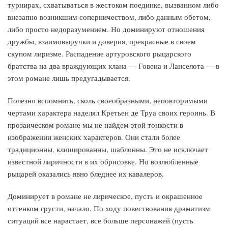
турнирах, схватываться в жестоком поединке, вызванном либо
внезапно возникшим соперничеством, либо данным обетом,
либо просто недоразумением. Но доминируют отношения
дружбы, взаимовыручки и доверия, прекрасные в своем
скупом лиризме. Распадение артуровского рыцарского
братства на два враждующих клана — Говена и Ланселота — в
этом романе лишь предугадывается.
Полезно вспомнить, сколь своеобразными, неповторимыми
чертами характера наделял Кретьен де Труа своих героинь. В
прозаическом романе мы не найдем этой тонкости в
изображении женских характеров. Они стали более
традиционны, клишированны, шаблонны. Это не исключает
известной лиричности в их обрисовке. Но возлюбленные
рыцарей оказались явно бледнее их кавалеров.
Доминирует в романе не лирическое, пусть и окрашенное
оттенком грусти, начало. По ходу повествования драматизм
ситуаций все нарастает, все больше персонажей (пусть