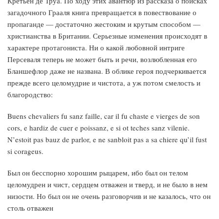
Кретьен де Труа. По ходу этих авантюр из рассказа о поисках
загадочного Грааля книга превращается в повествование о
пропаганде — достаточно жестоким и крутым способом —
христианства в Британии. Серьезные изменения происходят в
характере протагониста. Ни о какой любовной интриге
Персеваля теперь не может быть и речи, возлюбленная его
Бланшефлор даже не названа. В облике героя подчеркивается
прежде всего целомудрие и чистота, а уж потом смелость и
благородство:
Buens chevaliers fu sanz faille, car il fu chaste e vierges de son
cors, e hardiz de cuer e poissanz, e si ot teches sanz vilenie.
N’estoit pas bauz de parlor, e ne sanbloit pas a sa chiere qu’il fust
si corageus.
Был он бесспорно хорошим рыцарем, ибо был он телом
целомудрен и чист, сердцем отважен и тверд, и не было в нем
низости. Но был он не очень разговорчив и не казалось, что он
столь отважен