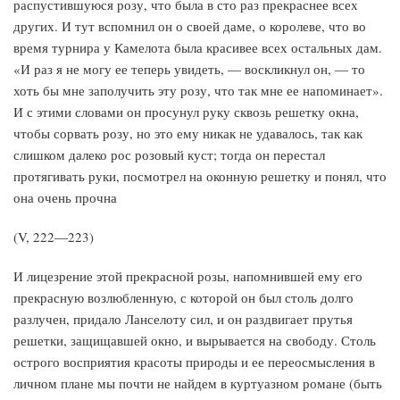
распустившуюся розу, что была в сто раз прекраснее всех
других. И тут вспомнил он о своей даме, о королеве, что во
время турнира у Камелота была красивее всех остальных дам.
«И раз я не могу ее теперь увидеть, — воскликнул он, — то
хоть бы мне заполучить эту розу, что так мне ее напоминает».
И с этими словами он просунул руку сквозь решетку окна,
чтобы сорвать розу, но это ему никак не удавалось, так как
слишком далеко рос розовый куст; тогда он перестал
протягивать руки, посмотрел на оконную решетку и понял, что
она очень прочна
(V, 222—223)
И лицезрение этой прекрасной розы, напомнившей ему его
прекрасную возлюбленную, с которой он был столь долго
разлучен, придало Ланселоту сил, и он раздвигает прутья
решетки, защищавшей окно, и вырывается на свободу. Столь
острого восприятия красоты природы и ее переосмысления в
личном плане мы почти не найдем в куртуазном романе (быть