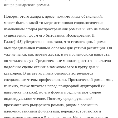
жанре рыцарского романа.
Поворот этого жанра к прозе, помимо иных объяснений,
может быть в какой-то мере истолкован социологически:
изменением сферы распространения романа и, что не менее
существенно, форм его бытования. Исследования П.
Галле[145] убедительно показали, что стихотворный роман
был предназначен главным образом для устной реситации. Он
уже не пелся, как первые жесты, и не произносился наизусть,
но читался вслух. Средневековые миниатюристы запечатлели
подобные сцены чтения в замковом зале в кругу дам и
кавалеров. В штате крупных сеньоров встречаются
специальные чтецы-профессионалы. Прозаический роман мог,
конечно, также читаться перед придворной аудиторией (и
наверняка читался), но его формы предполагают скорее
индивидуальное чтение. Поэтому среди рукописей
прозаического рыцарского романа, рядом с роскошно
иллюминованными фолиантами, нередко встречаются и
портативные томики в 8-ю долю листа. Итак, роман в прозе