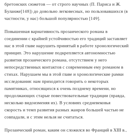
бретонских сюжетов — от строго научных (П. Париса и Ж.
Буланже[148]) до довольно легковесных, но пользовавшихся (в
частности, у нас) большой популярностью [149].
Повышенная вариативность прозаического романа в
соединении с крайней устойчивостью его традиций заставляет
нас в этой главе нарушить принятый в работе хронологический
принцип. Это нарушение подкрепляется автономностью
развития прозаического романа, отсутствием у него
непосредственных контактов с современным ему романом в
стихах. Нарушаем мы в этой главе и хронологические рамки
исследования: нам приходится говорить о некоторых
памятниках, относящихся к очень позднему времени, но
продолжающих старые повествовательные традиции (правда,
несколько видоизменяя их). В условиях средневековья
скорость и темп развития разных жанров большей частью не
совпадали, и с этим нельзя не считаться.
Прозаический роман, каким он сложился во Франций в XIII в.,