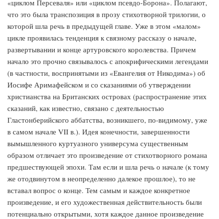
«циклом Персеваля» или «циклом псевдо-Борона». Полагают,
что это была транспозиция в прозу стихотворной трилогии, о
которой шла речь в предыдущей главе. Уже в этом «малом»
цикле проявилась тенденция к связному рассказу о начале,
развертывании и конце артуровского королевства. Причем
начало это прочно связывалось с апокрифическими легендами
(в частности, воспринятыми из «Евангелия от Никодима») об
Иосифе Аримафейском и со сказаниями об утверждении
христианства на Британских островах (распространение этих
сказаний, как известно, связано с деятельностью
Гластонберийского аббатства, возникшего, по-видимому, уже
в самом начале VII в.). Идея конечности, завершенности
вымышленного куртуазного универсума существенным
образом отличает это произведение от стихотворного романа
предшествующей эпохи. Там если и шла речь о начале (к тому
же отодвинутом в неопределенно далекое прошлое), то не
вставал вопрос о конце. Тем самым и каждое конкретное
произведение, и его художественная действительность были
потенциально открытыми, хотя каждое данное произведение