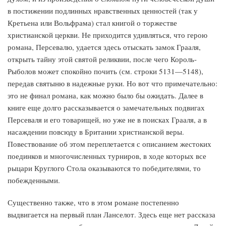
в постижении подлинных нравственных ценностей (так у
Кретьена или Вольфрама) стал книгой о торжестве
христианской церкви. Не приходится удивляться, что герою
романа, Персевалю, удается здесь отыскать замок Грааля,
открыть тайну этой святой реликвии, после чего Король-
Рыболов может спокойно почить (см. строки 5131—5148),
передав святыню в надежные руки. Но вот что примечательно:
это не финал романа, как можно было бы ожидать. Далее в
книге еще долго рассказывается о замечательных подвигах
Персеваля и его товарищей, но уже не в поисках Грааля, а в
насаждении повсюду в Британии христианской веры.
Повествование об этом переплетается с описанием жестоких
поединков и многочисленных турниров, в ходе которых все
рыцари Круглого Стола оказываются то победителями, то
побежденными.
Существенно также, что в этом романе постепенно
выдвигается на первый план Ланселот. Здесь еще нет рассказа