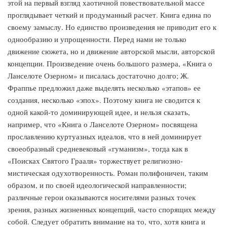
этой на первый взгляд хаотичной повествовательной массе
проглядывает четкий и продуманный расчет. Книга едина по
своему замыслу. Но единство произведения не приводит его к
однообразию и упрощенности. Перед нами не только
движение сюжета, но и движение авторской мысли, авторской
концепции. Произведение очень большого размера, «Книга о
Ланселоте Озерном» и писалась достаточно долго; Ж.
Фраппье предложил даже выделять несколько «этапов» ее
создания, несколько «эпох». Поэтому книга не сводится к
одной какой-то доминирующей идее, и нельзя сказать,
например, что «Книга о Ланселоте Озерном» посвящена
прославлению куртуазных идеалов, что в ней доминирует
своеобразный средневековый «гуманизм», тогда как в
«Поисках Святого Грааля» торжествует религиозно-
мистическая одухотворенность. Роман полифоничен, таким
образом, и по своей идеологической направленности;
различные герои оказываются носителями разных точек
зрения, разных жизненных концепций, часто спорящих между
собой. Следует обратить внимание на то, что, хотя книга и