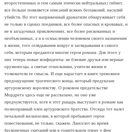
второстепенных и тем самым этически нейтральных) гибнет,
все больше появляется описаний всяких беззаконий, насилий
убийств. Но этот напряженный драматизм обнаруживает себя
не только в сценах поединков, все более опасных и кровавых, и
не в загадочных приключениях, все более рискованных и
необъяснимых, а и в осмыслении человеком своего назначения
в жизни, того оглядывания вокруг и заглядывания в самого
себя, которым предаются многие герои романа. Для этого у
них теперь новые конфиденты: не близкие друзья или верные
оруженосцы, а святые отшельники, учители жизни и
толкователи ее смысла. И еще нарастает в книге тревожное
предощущение трагического конца, который предуказан
артуровскому королевству. О роковом предательстве
Мордрета здесь еще не рассказано, но оно уже
предчувствуется, хотя и этот рыцарь выступает в романе как
полноправный член артуровского братства. Отсюда тот налет
печальной меланхолии, в которой пребывают герои
повествования, не только, скажем, Ланселот во время
бесконечных скитаний или в томительном плену у феи