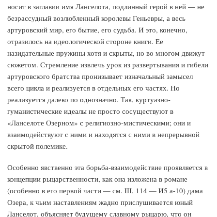
носит в заглавии имя Ланселота, подлинный герой в ней — не
безрассудный возлюбленный королевы Геньевры, а весь
артуровский мир, его бытие, его судьба. И это, конечно,
отразилось на идеологической стороне книги. Ее
назидательные пружины хотя и скрыты, но во многом движут
сюжетом. Стремление извлечь урок из развертывания и гибели
артуровского братства пронизывает изначальный замысел
всего цикла и реализуется в отдельных его частях. Но
реализуется далеко по однозначно. Так, куртуазно-
гуманистические идеалы не просто сосуществуют в
«Ланселоте Озерном» с религиозно-мистическими; они и
взаимодействуют с ними и находятся с ними в непрерывной
скрытой полемике.
Особенно явственно эта борьба-взаимодействие проявляется в
концепции рыцарственности, как она изложена в романе
(особенно в его первой части — см. III, 114 — И5 а-10) дама
Озера, к чьим наставлениям жадно прислушивается юный
Ланселот, объясняет будущему славному рыцарю, что он