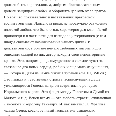
должен быть справедливым, добрым, благожелательным,
должен защищать слабых и оборонять церковь от ее врагов.
Но вот что показательно: в наставлениях прекрасной
воспитательницы Ланселота никак не прозвучало осуждение
плотской любви, что было столь характерно для клюнийской
проповеди и в частности для взглядов цистерцианцев (с кем
иногда связывают возникновение нашего цикла). И
действительно, в романе немало любовных интриг, и для
описания каждой из них автор находит свои неповторимые
краски. Это, например, целомудренное и светлое чувство,
связавшее два юных сердца, робких и еще мало искушенных,
— Эктора и Девы из Замка Узких Ступеней (см. III, 350 сл.).
Это пылкая и чувственная страсть, вспыхнувшая в душе
увлекающегося Говена, когда он встретился с дочерью
Норгальского короля. Это флирт между Галеотом и Дамой из
Малота и т. д. Венец всему — это любовь-страсть, сжигающая
Ланселота и королеву Геньевру. И, как заметил Ж. Фраппье,
«Дама Озера, красноречивый толкователь рыцарских