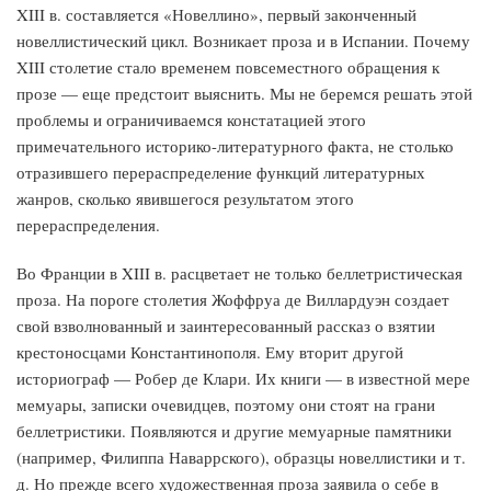
XIII в. составляется «Новеллино», первый законченный
новеллистический цикл. Возникает проза и в Испании. Почему
XIII столетие стало временем повсеместного обращения к
прозе — еще предстоит выяснить. Мы не беремся решать этой
проблемы и ограничиваемся констатацией этого
примечательного историко-литературного факта, не столько
отразившего перераспределение функций литературных
жанров, сколько явившегося результатом этого
перераспределения.
Во Франции в XIII в. расцветает не только беллетристическая
проза. На пороге столетия Жоффруа де Виллардуэн создает
свой взволнованный и заинтересованный рассказ о взятии
крестоносцами Константинополя. Ему вторит другой
историограф — Робер де Клари. Их книги — в известной мере
мемуары, записки очевидцев, поэтому они стоят на грани
беллетристики. Появляются и другие мемуарные памятники
(например, Филиппа Наваррского), образцы новеллистики и т.
д. Но прежде всего художественная проза заявила о себе в