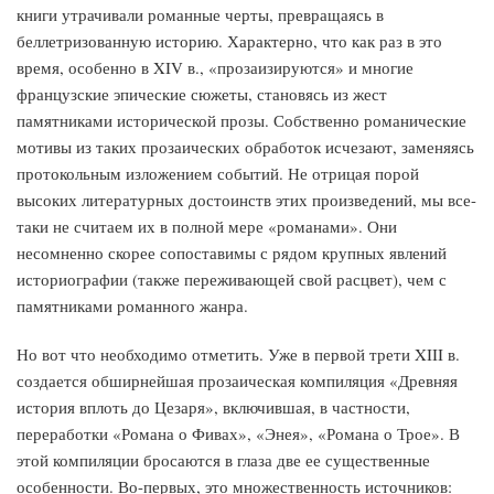
книги утрачивали романные черты, превращаясь в
беллетризованную историю. Характерно, что как раз в это
время, особенно в XIV в., «прозаизируются» и многие
французские эпические сюжеты, становясь из жест
памятниками исторической прозы. Собственно романические
мотивы из таких прозаических обработок исчезают, заменяясь
протокольным изложением событий. Не отрицая порой
высоких литературных достоинств этих произведений, мы все-
таки не считаем их в полной мере «романами». Они
несомненно скорее сопоставимы с рядом крупных явлений
историографии (также переживающей свой расцвет), чем с
памятниками романного жанра.
Но вот что необходимо отметить. Уже в первой трети XIII в.
создается обширнейшая прозаическая компиляция «Древняя
история вплоть до Цезаря», включившая, в частности,
переработки «Романа о Фивах», «Энея», «Романа о Трое». В
этой компиляции бросаются в глаза две ее существенные
особенности. Во-первых, это множественность источников: