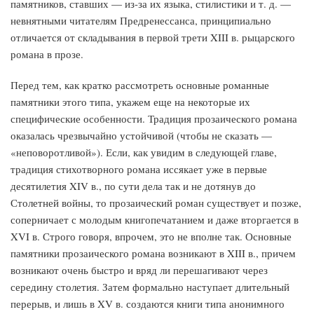
памятников, ставших — из-за их языка, стилистики и т. д. —
невнятными читателям Предренессанса, принципиально
отличается от складывания в первой трети XIII в. рыцарского
романа в прозе.
Перед тем, как кратко рассмотреть основные романные
памятники этого типа, укажем еще на некоторые их
специфические особенности. Традиция прозаического романа
оказалась чрезвычайно устойчивой (чтобы не сказать —
«неповоротливой»). Если, как увидим в следующей главе,
традиция стихотворного романа иссякает уже в первые
десятилетия XIV в., по сути дела так и не дотянув до
Столетней войны, то прозаический роман существует и позже,
соперничает с молодым книгопечатанием и даже вторгается в
XVI в. Строго говоря, впрочем, это не вполне так. Основные
памятники прозаического романа возникают в XIII в., причем
возникают очень быстро и вряд ли перешагивают через
середину столетия. Затем формально наступает длительный
перерыв, и лишь в XV в. создаются книги типа анонимного