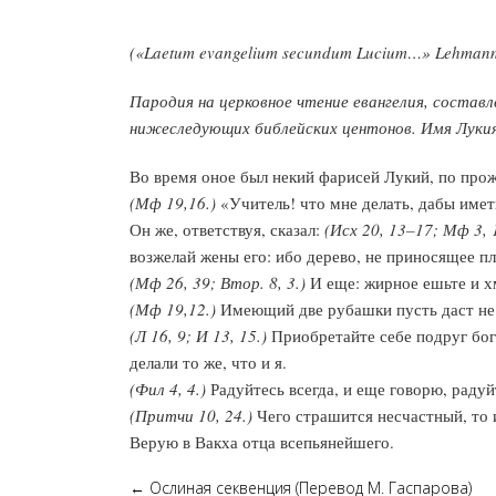
(«Laetum evangelium secundum Lucium…» Lehmann,
Пародия на церковное чтение евангелия, состав
нижеследующих библейских центонов. Имя Лукия 
Во время оное был некий фарисей Лукий, по прож
(Мф 19,16.)
«Учитель! что мне делать, дабы име
Он же, ответствуя, сказал:
(Исх 20, 13–17; Мф 3, 1
возжелай жены его: ибо дерево, не приносящее пл
(Мф 26, 39; Втор. 8, 3.)
И еще: жирное ешьте и хм
(Мф 19,12.)
Имеющий две рубашки пусть даст не и
(Л 16, 9; И 13, 15.)
Приобретайте себе подруг бога
делали то же, что и я.
(Фил 4, 4.)
Радуйтесь всегда, и еще говорю, радуй
(Притчи 10, 24.)
Чего страшится несчастный, то и
Верую в Вакха отца всепьянейшего.
←
Ослиная секвенция (Перевод М. Гаспарова)