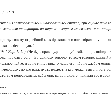
 p. 250)
ленное из ветхозаветных и новозаветных стихов, при случае иска
взято для ассоциации, во-первых, с корнем «светлый», а во-вторы
орству своему первейший меж бражников; и вот собрал он учеников 
ть жизнь беспечную»?
0; 1 Кор. 7, 2. )
«Не будь правосуден, и не убивай, но прелюбодейст
ода, проклято есть. Что единому говорю, то всем говорю: каждый 
ельное пейте, и да не минет никого чаша его, ибо не хлебом един
меющему; но кто взял, пусть владеет, а кто может взять, пусть во
тством неправедным, дабы они, когда придете, приняли вас в свои
тесь.
 постигнет его; и возвеселится праведный, ибо прибыль его с ним, 