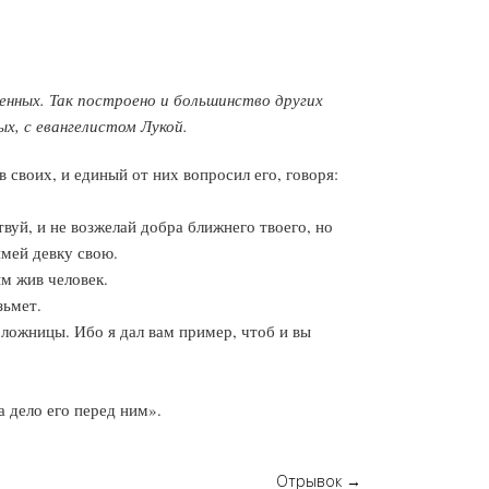
женных. Так построено и большинство других
х, с евангелистом Лукой.
своих, и единый от них вопросил его, говоря:
вуй, и не возжелай добра ближнего твоего, но
имей девку свою.
ым жив человек.
зьмет.
 ложницы. Ибо я дал вам пример, чтоб и вы
а дело его перед ним».
Отрывок
→