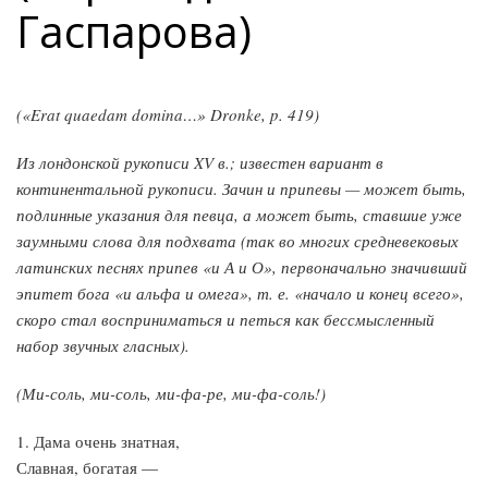
Гаспарова)
(«Erat quaedam domina…» Dronke, p. 419)
Из лондонской рукописи XV в.; известен вариант в
континентальной рукописи. Зачин и припевы — может быть,
подлинные указания для певца, а может быть, ставшие уже
заумными слова для подхвата (так во многих средневековых
латинских песнях припев «и А и О», первоначально значивший
эпитет бога «и альфа и омега», т. е. «начало и конец всего»,
скоро стал восприниматься и петься как бессмысленный
набор звучных гласных).
(Ми-соль, ми-соль, ми-фа-ре, ми-фа-соль!)
1. Дама очень знатная,
Славная, богатая —