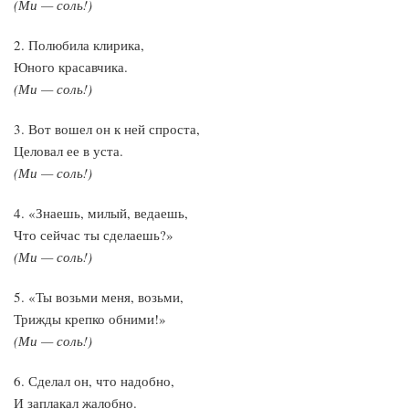
(Ми — соль!)
2. Полюбила клирика,
Юного красавчика.
(Ми — соль!)
3. Вот вошел он к ней спроста,
Целовал ее в уста.
(Ми — соль!)
4. «Знаешь, милый, ведаешь,
Что сейчас ты сделаешь?»
(Ми — соль!)
5. «Ты возьми меня, возьми,
Трижды крепко обними!»
(Ми — соль!)
6. Сделал он, что надобно,
И заплакал жалобно.