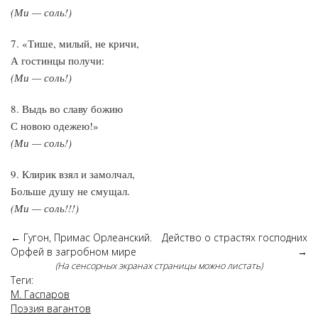
(Ми — соль!)
7. «Тише, милый, не кричи,
А гостинцы получи:
(Ми — соль!)
8. Выдь во славу божию
С новою одежею!»
(Ми — соль!)
9. Клирик взял и замолчал,
Больше душу не смущал.
(Ми — соль!!!)
←
Гугон, Примас Орлеанский.
Действо о страстях господних
Орфей в загробном мире
→
(На сенсорных экранах страницы можно листать)
Теги:
М. Гаспаров
Поэзия вагантов