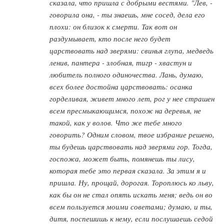
сказала, что пришла с добрыми вестями. "Лев, -
говорила она, - ты знаешь, мне сосед, дела его
плохи: он близок к смерти. Так вот он
раздумывает, кто после него будет
царствовать над зверями: свинья глупа, медведь
ленив, пантера - злобная, тигр - хвастун и
любитель полного одиночества. Лань, думаю,
всех более достойна царствовать: осанка
горделивая, живет много лет, рог у нее страшен
всем пресмыкающимся, похож на деревья, не
такой, как у волов. Что же тебе много
говорить? Одним словом, твое избрание решено,
ты будешь царствовать над зверями гор. Тогда,
госпожа, может быть, помянешь ты лису,
которая тебе это первая сказала. За этим я и
пришла. Ну, прощай, дорогая. Тороплюсь ко льву,
как бы он не стал опять искать меня; ведь он во
всем пользуется моими советами; думаю, и ты,
дитя, поспешишь к нему, если послушаешь седой