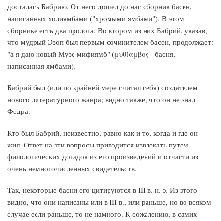
досталась Бабрию. От него дошел до нас сборник басен,
написанных холиямбами ("хромыми ямбами"). В этом
сборнике есть два пролога. Во втором из них Бабрий, указав,
что мудрый Эзоп был первым сочинителем басен, продолжает:
"а я даю новый Музе мифиямб" (μυθίαμβος - басня,
написанная ямбами).
Бабрий был (или по крайней мере считал себя) создателем
нового литературного жанра; видно также, что он не знал
Федра.
Кто был Бабрий, неизвестно, равно как и то, когда и где он
жил. Ответ на эти вопросы приходится извлекать путем
филологических догадок из его произведений и отчасти из
очень немногочисленных свидетельств.
Так, некоторые басни его цитируются в III в. н. э. Из этого
видно, что они написаны или в III в., или раньше, но во всяком
случае если раньше, то не намного. К сожалению, в самих