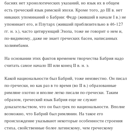
баснях нет хронологических указаний, но язык их в общем
есть греческий язык римской эпохи. Кроме того, до III в. нет
никаких упоминаний о Бабрии: Федр (живший в начале I в.) не
упоминает его, и Плутарх (живший приблизительно в 46-127
гг. н. э.), часто цитирующий Эзопа, тоже не говорит о нем и,
по-видимому, даже не знает греческих басен, написанных
холиямбами.
На основании этих фактов временем творчества Бабрия надо
считать самое начало III или конец II в. н. э.
Какой национальности был Бабрий, тоже неизвестно. Он писал
по-гречески, но как раз в то время (во II в.) образованные
римляне охотно и вполне легко писали по-гречески. Таким
образом, греческий язык Бабрия еще не служит
доказательством, что он был грек по национальности. Вполне
возможно, что Бабрий был римлянин. На такое его
происхождение указывают некоторые особенности строения
стиха, свойственные более латинскому, чем греческому