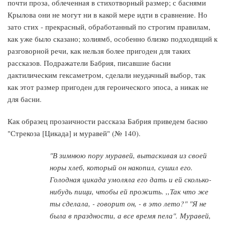
почти проза, облеченная в стихотворный размер; с баснями
Крылова они не могут ни в какой мере идти в сравнение. Но
зато стих - прекрасный, обработанный по строгим правилам,
как уже было сказано; холиямб, особенно близко подходящий к
разговорной речи, как нельзя более пригоден для таких
рассказов. Подражатели Бабрия, писавшие басни
дактилическим гексаметром, сделали неудачный выбор, так
как этот размер пригоден для героического эпоса, а никак не
для басни.
Как образец прозаичности рассказа Бабрия приведем басню
"Стрекоза [Цикада] и муравей" (№ 140).
"В зимнюю пору муравей, вытаскивая из своей
норы хлеб, который он накопил, сушил его.
Голодная цикада умоляла его дать и ей сколько-
нибудь пищи, чтобы ей прожить. ,,Так что же
ты сделала, - говорит он, - в это лето?" "Я не
была в праздности, а все время пела". Муравей,