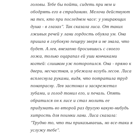
головы. Тебе бы пойти, сидеть при нем и
ободрять его в страданиях. Мелочи действуют
на тех, кто при последнем часе: у умирающих
душа - в глазах". Так сказала лиса. От таких
лживых речей у лани гордость обуяла ум. Она
пришла в глубокую пещеру зверя и не знала, что
будет. А лев, внезапно бросившись с своего
ложа, только оцарапал ей уши кончиками
когтей: слишком уж поторопился. Она - прямо к
двери, несчастная, и убежала вглубь лесов. Лиса
всплеснула руками, видя, что потратила труд
понапрасну. Лев застонал и заскрежетал
зубами, и голод томил его, и печаль. Опять
обратился он к лисе и стал молить ее
придумать во второй раз другую какую-нибудь
хитрость для поимки лани. Лиса сказала:
"Трудно то, что ты приказываешь, но все-таки я
услужу тебе".