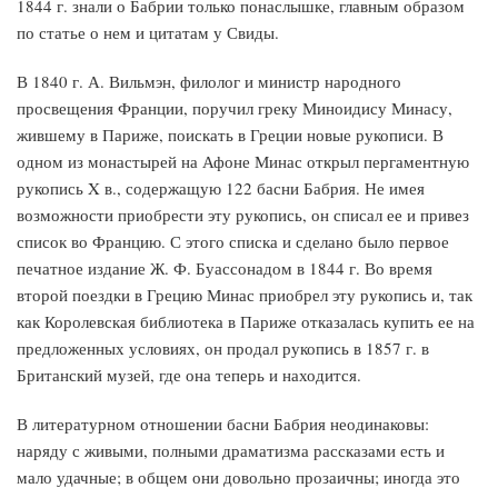
1844 г. знали о Бабрии только понаслышке, главным образом
по статье о нем и цитатам у Свиды.
В 1840 г. А. Вильмэн, филолог и министр народного
просвещения Франции, поручил греку Миноидису Минасу,
жившему в Париже, поискать в Греции новые рукописи. В
одном из монастырей на Афоне Минас открыл пергаментную
рукопись X в., содержащую 122 басни Бабрия. Не имея
возможности приобрести эту рукопись, он списал ее и привез
список во Францию. С этого списка и сделано было первое
печатное издание Ж. Ф. Буассонадом в 1844 г. Во время
второй поездки в Грецию Минас приобрел эту рукопись и, так
как Королевская библиотека в Париже отказалась купить ее на
предложенных условиях, он продал рукопись в 1857 г. в
Британский музей, где она теперь и находится.
В литературном отношении басни Бабрия неодинаковы:
наряду с живыми, полными драматизма рассказами есть и
мало удачные; в общем они довольно прозаичны; иногда это