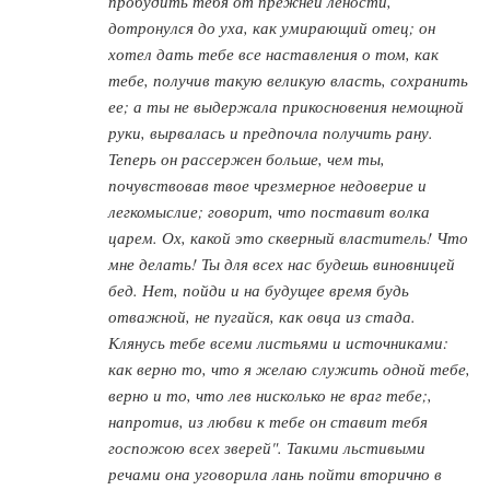
пробудить тебя от прежней лености,
дотронулся до уха, как умирающий отец; он
хотел дать тебе все наставления о том, как
тебе, получив такую великую власть, сохранить
ее; а ты не выдержала прикосновения немощной
руки, вырвалась и предпочла получить рану.
Теперь он рассержен больше, чем ты,
почувствовав твое чрезмерное недоверие и
легкомыслие; говорит, что поставит волка
царем. Ох, какой это скверный властитель! Что
мне делать! Ты для всех нас будешь виновницей
бед. Нет, пойди и на будущее время будь
отважной, не пугайся, как овца из стада.
Клянусь тебе всеми листьями и источниками:
как верно то, что я желаю служить одной тебе,
верно и то, что лев нисколько не враг тебе;,
напротив, из любви к тебе он ставит тебя
госпожою всех зверей". Такими льстивыми
речами она уговорила лань пойти вторично в