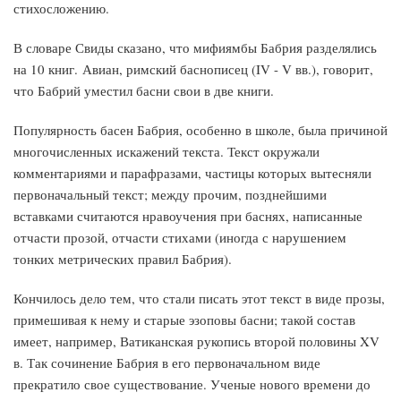
стихосложению.
В словаре Свиды сказано, что мифиямбы Бабрия разделялись
на 10 книг. Авиан, римский баснописец (IV - V вв.), говорит,
что Бабрий уместил басни свои в две книги.
Популярность басен Бабрия, особенно в школе, была причиной
многочисленных искажений текста. Текст окружали
комментариями и парафразами, частицы которых вытесняли
первоначальный текст; между прочим, позднейшими
вставками считаются нравоучения при баснях, написанные
отчасти прозой, отчасти стихами (иногда с нарушением
тонких метрических правил Бабрия).
Кончилось дело тем, что стали писать этот текст в виде прозы,
примешивая к нему и старые эзоповы басни; такой состав
имеет, например, Ватиканская рукопись второй половины XV
в. Так сочинение Бабрия в его первоначальном виде
прекратило свое существование. Ученые нового времени до