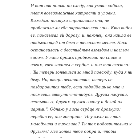
И вот она пошла по следу, как умная собака,
плетя всевозможные хитрости и уловки.
Каждого пастуха спрашивала она, не
пробежала ли где окровавленная лань. Кто видел
ее, показывал ей дорогу, и, наконец, она нашла ее
отдыхающей от бега в тенистом месте. Лиса
остановилась с бесстыдным взглядом и наглым
видом. У лани дрожь пробежала по спине и
ногам, гнев закипел в сердце, и она так сказала:
,,Ты теперь гоняешься за мной повсюду, куда я ни
бегу. Но, тварь ненавистная, теперь не
поздоровится тебе, если подойдешь ко мне и
посмеешь вякнуть что-нибудь. Других надувай,
неопытных, другим кружи голову и делай их
царями". Однако у лисы сердце не дрогнуло;
перебив ее, она говорит: "Неужели ты так
малодушна и труслива? Ты так подозрительна к
друзьям? Лев хотел тебе добра и, чтобы