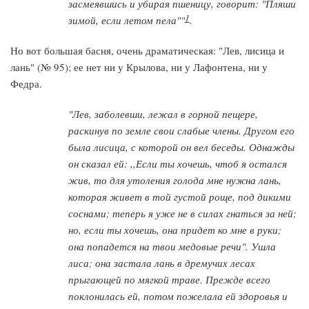
засмеявшись и убирая пшеницу, говорит: "Пляши
1
зимой, если летом пела""
.
Но вот большая басня, очень драматическая: "Лев, лисица и
лань" (№ 95); ее нет ни у Крылова, ни у Лафонтена, ни у
Федра.
"Лев, заболевши, лежал в горной пещере,
раскинув по земле свои слабые члены. Другом его
была лисица, с которой он вел беседы. Однажды
он сказал ей: ,,Если ты хочешь, чтоб я остался
жив, то для утоления голода мне нужна лань,
которая живет в той густой роще, под дикими
соснами; теперь я уже не в силах гнаться за ней;
но, если ты хочешь, она придет ко мне в руки;
она попадется на твои медовые речи". Ушла
лиса; она застала лань в дремучих лесах
прыгающей по мягкой траве. Прежде всего
поклонилась ей, потом пожелала ей здоровья и