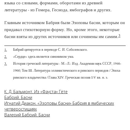
языка со словами, формами, оборотами из древней
литературы - из Гомера, Гесиода, ямбографов и других.
Главным источником Бабрия были Эзоповы басни, которым он
придавал стихотворную форму. Но, кроме этого, некоторые
3
басни взяты из других источников или сочинены им самим.
1.
Бабрий цитируется в переводе С. И. Соболевского.
2.
«Сердце» здесь является синонимом ума.
3.
История греческой литературы - М.–Л.: Изд. Академии наук СССР, 1946-
1960; Том III. Литература эллинистического и римского периодов / Эпоха
римского владычества / Глава XIV. Греческая поэзия I-V вв. н. э.
К. Д. Бальмонт. Из «Фауста»­ Гёте
Бабрий. Басни
Игнатий Диакон. «Эзоповы басни» Бабрия в ямбических
четверостишиях
Валерий Бабрий. Басни