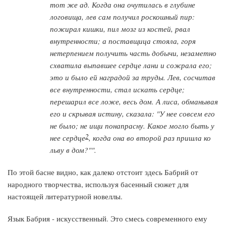
тот же ад. Когда она очутилась в глубине
логовища, лев сам получил роскошный пир:
пожирал кишки, пил мозг из костей, рвал
внутренности; а поставщица стояла, горя
нетерпением получить часть добычи, незаметно
схватила выпавшее сердце лани и сожрала его;
это и было ей наградой за труды. Лев, сосчитав
все внутренности, стал искать сердце;
перешарил все ложе, весь дом. А лиса, обманывая
его и скрывая истину, сказала: "У нее совсем его
не было; не ищи понапрасну. Какое могло быть у
2
нее сердце
, когда она во второй раз пришла ко
льву в дом?"".
По этой басне видно, как далеко отстоит здесь Бабрий от
народного творчества, используя басенный сюжет для
настоящей литературной новеллы.
Язык Бабрия - искусственный. Это смесь современного ему