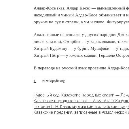
Алдар-Косе (каз. Алдар Kөсе) — вымышленный фо
находчивый и умный Алдар-Косе обманывает и нак
оружие не лук и стрелы, а ум и слово. Фигурирует
Аналогичные персонажи у других народов: Джоха
числе казахов), Омирбек — у каракалпаков, также
Хитрый Будамшу — у бурят, Мушфики — у таджик
Хитрый Пётр — у южных славян, Гершеле Остроп
В переводе на русский язык прозвище Алдар-Кос
1.
ru.wikipedia.org
Чудесный сад. Казахские народные сказки — Л.: «Д
Казахские народные сказки — Алма-Ата: «Жазушы
Потанин Г. Н. Казак-киргизские и алтайские пред
Казахские предания, записанные в Акмолинской 