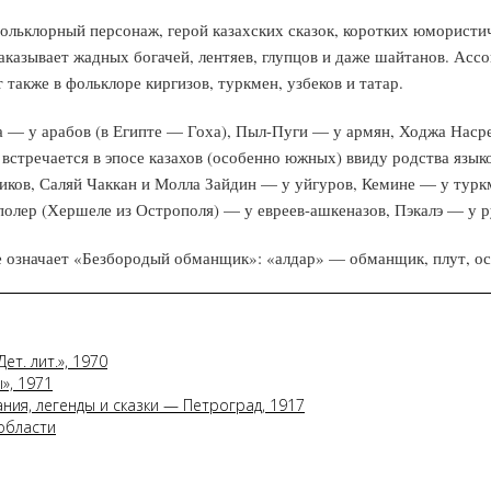
льклорный персонаж, герой казахских сказок, коротких юмористи
азывает жадных богачей, лентяев, глупцов и даже шайтанов. Ассо
 также в фольклоре киргизов, туркмен, узбеков и татар.
 — у арабов (в Египте — Гоха), Пыл-Пуги — у армян, Ходжа Наср
 встречается в эпосе казахов (особенно южных) ввиду родства язык
ов, Саляй Чаккан и Молла Зайдин — у уйгуров, Кемине — у туркм
олер (Хершеле из Острополя) — у евреев-ашкеназов, Пэкалэ — у 
е означает «Безбородый обманщик»: «алдар» — обманщик, плут, ос
ет. лит.», 1970
», 1971
ания, легенды и сказки — Петроград, 1917
области