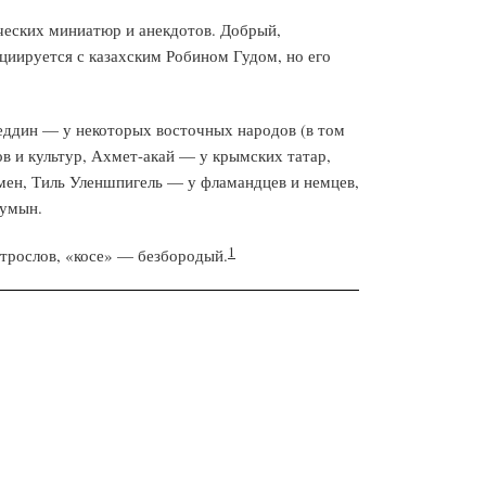
ческих миниатюр и анекдотов. Добрый,
циируется с казахским Робином Гудом, но его
еддин — у некоторых восточных народов (в том
ов и культур, Ахмет-акай — у крымских татар,
ен, Тиль Уленшпигель — у фламандцев и немцев,
румын.
1
трослов, «косе» — безбородый.