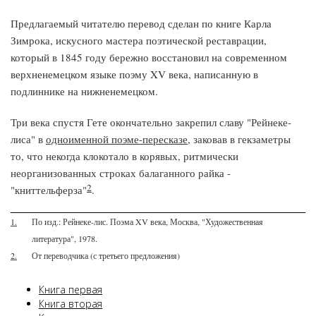
Предлагаемый читателю перевод сделан по книге Карла
Зимрока, искусного мастера поэтической реставрации,
который в 1845 году бережно восстановил на современном
верхненемецком языке поэму XV века, написанную в
подлиннике на нижненемецком.
Три века спустя Гете окончательно закрепил славу "Рейнеке-
лиса" в
одноименной поэме-пересказе
, заковав в гекзаметры
то, что некогда клокотало в корявых, ритмически
неорганизованных строках балаганного райка -
2
"книттельферза"
.
1.
По изд.: Рейнеке-лис. Поэма XV века, Москва, "Художественная
литература", 1978.
2.
От переводчика (с третьего предложения)
Книга первая
Книга вторая