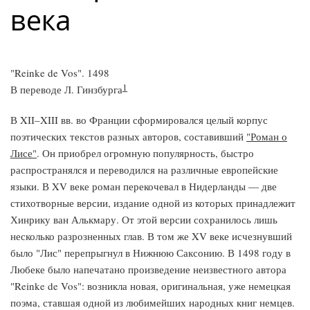
века
"Reinke de Vos". 1498
1
В переводе Л. Гинзбурга
В XII–XIII вв. во Франции сформировался целый корпус
поэтических текстов разных авторов, составивший
"Роман о
Лисе"
. Он приобрел огромную популярность, быстро
распространялся и переводился на различные европейские
языки. В XV веке роман перекочевал в Нидерланды — две
стихотворные версии, издание одной из которых принадлежит
Хинрику ван Алькмару. От этой версии сохранилось лишь
несколько разрозненных глав. В том же XV веке исчезнувший
было "Лис" перепрыгнул в Нижнюю Саксонию. В 1498 году в
Любеке было напечатано произведение неизвестного автора
"Reinke de Vos": возникла новая, оригинальная, уже немецкая
поэма, ставшая одной из любимейших народных книг немцев.