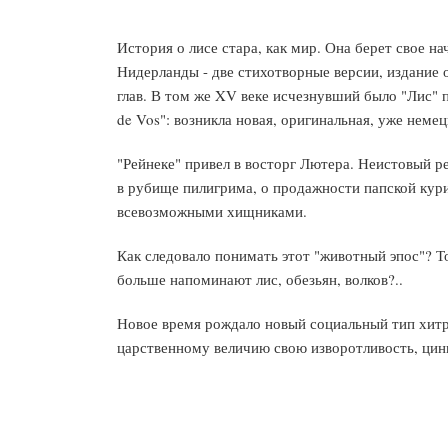
История о лисе стара, как мир. Она берет свое на
Нидерланды - две стихотворные версии, издание
глав. В том же XV веке исчезнувший было "Лис"
de Vos": возникла новая, оригинальная, уже нем
"Рейнеке" привел в восторг Лютера. Неистовый р
в рубище пилигрима, о продажности папской кури
всевозможными хищниками.
Как следовало понимать этот "животный эпос"? То
больше напоминают лис, обезьян, волков?..
Новое время рождало новый социальный тип хитр
царственному величию свою изворотливость, цин