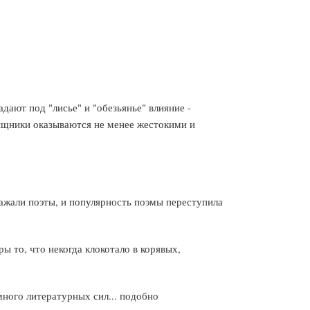
ают под "лисье" и "обезьянье" влияние -
хищники оказываются не менее жестокими и
ажали поэты, и популярность поэмы переступила
ры то, что некогда клокотало в корявых,
много литературных сил... подобно