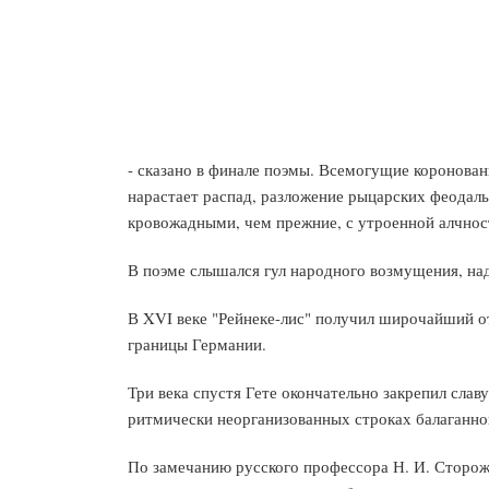
- сказано в финале поэмы. Всемогущие коронован
нарастает распад, разложение рыцарских феодаль
кровожадными, чем прежние, с утроенной алчно
В поэме слышался гул народного возмущения, на
В XVI веке "Рейнеке-лис" получил широчайший о
границы Германии.
Три века спустя Гете окончательно закрепил славу
ритмически неорганизованных строках балаганног
По замечанию русского профессора Н. И. Стороже