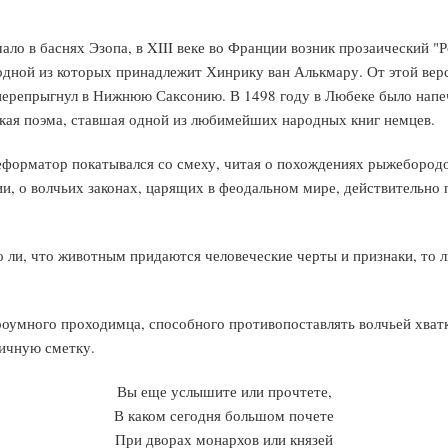
чало в баснях Эзопа, в XIII веке во Франции возник прозаический "
 одной из которых принадлежит Хинрику ван Алькмару. От этой вер
 перепрыгнул в Нижнюю Саксонию. В 1498 году в Любеке было напеч
ецкая поэма, ставшая одной из любимейших народных книг немцев.
еформатор покатывался со смеху, читая о похождениях рыжебородо
и, о волчьих законах, царящих в феодальном мире, действительно
 ли, что животным придаются человеческие черты и признаки, то ли
оумного проходимца, способного противопоставлять волчьей хватк
ичную сметку.
Вы еще услышите или прочтете,
В каком сегодня большом почете
При дворах монархов или князей