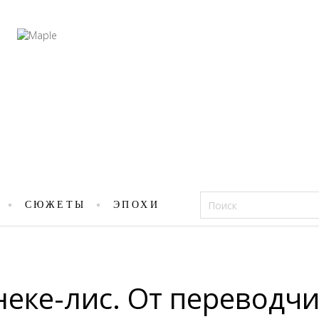
Фацеции
СЮЖЕТЫ
ЭПОХИ
неке-лис. От переводч