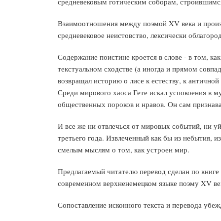
средневековым готическим соборам, строившимся
Взаимоотношения между поэмой XV века и произ
средневековое неистовство, лексически облагоро
Содержание поистине кроется в слове - в том, как
текстуальном сходстве (а иногда и прямом совпа
возвращал историю о лисе к естеству, к античной
Среди мирового хаоса Гете искал успокоения в му
общественных пороков и нравов. Он сам признавал
И все же ни отвлечься от мировых событий, ни у
третьего года. Извлеченный как бы из небытия, 
смелым мыслям о том, как устроен мир.
Предлагаемый читателю перевод сделан по книге 
современном верхненемецком языке поэму XV ве
Сопоставление исконного текста и перевода убе