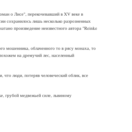
Роман о Лисе", перекочевавший в XV веке в
сии сохранилось лишь несколько разрозненных
атано произведение неизвестного автора "Reinke
го мошенника, облаченного то в рясу монаха, то
 похожем на дремучий лес, населенный
, что люди, потеряв человеческий облик, все
е, грубой медвежьей силе, львиному