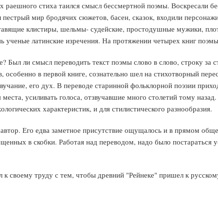
рах раешного стиха таился смысл бессмертной поэмы. Воскресали 
 пестрый мир бродячих сюжетов, басен, сказок, входили персонаж
ставящие клистиры, шельмы- судейские, простодушные мужики, пло
нь ученые латинские изречения. На протяжении четырех книг поэмы 
де? Был ли смысл переводить текст поэмы слово в слово, строку за 
в, особенно в первой книге, сознательно шел на стихотворный перес
вучание, его дух. В переводе старинной фольклорной поэзии приход
я места, усиливать голоса, отзвучавшие много столетий тому назад
хологических характеристик, и для стилистического разнообразия.
втор. Его едва заметное присутствие ощущалось и в прямом общен
щенных в скобки. Работая над переводом, надо было постараться ус
 к своему труду с тем, чтобы древний "Рейнеке" пришел к русско