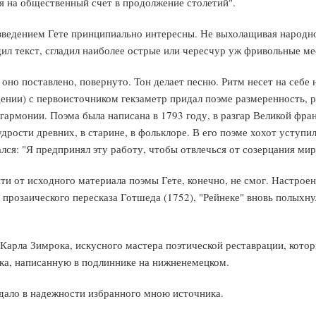
 на общественный счет в продолжение столетий".
ведением Гете принципиально интересны. Не выхолащивая народно
дил текст, сгладил наиболее острые или чересчур уж фривольные м
 оно поставлено, повернуто. Тон делает песню. Ритм несет на себе
дении) с первоисточником гекзаметр придал поэме размеренность, 
 гармонии. Поэма была написана в 1793 году, в разгар Великой фр
дрости древних, в старине, в фольклоре. В его поэме хохот уступил
ся: "Я предпринял эту работу, чтобы отвлечься от созерцания миро
йти от исходного материала поэмы Гете, конечно, не смог. Настрое
из прозаического пересказа Готшеда (1752), "Рейнеке" вновь полых
Карла Зимрока, искусного мастера поэтической реставрации, котор
ка, написанную в подлиннике на нижненемецком.
ждало в надежности избранного мною источника.