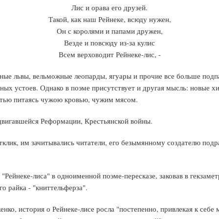
Лис и орава его друзей.
Такой, как наш Рейнеке, всюду нужен,
Он с королями и папами дружен,
Везде и повсюду из-за кулис
Всем верховодит Рейнеке-лис, -
ные львы, вельможные леопарды, ягуары и прочие все больше подпад
ных устоев. Однако в поэме присутствует и другая мысль: новые 
стью питаясь чужою кровью, чужим мясом.
двигавшейся Реформации, Крестьянской войны.
тклик, им зачитывались читатели, его безымянному создателю подр
 "Рейнеке-лиса" в одноименной поэме-пересказе, заковав в гекзамет
о райка - "книттельферза".
нко, история о Рейнеке-лисе росла "постепенно, привлекая к себе 