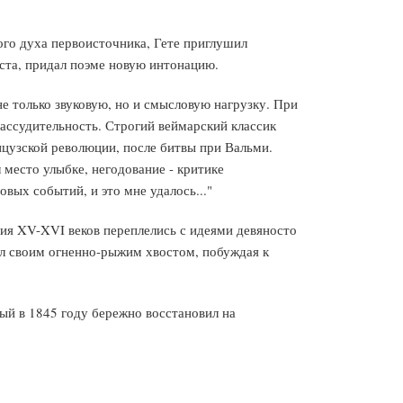
го духа первоисточника, Гете приглушил
еста, придал поэме новую интонацию.
 не только звуковую, но и смысловую нагрузку. При
рассудительность. Строгий веймарский классик
анцузской революции, после битвы при Вальми.
 место улыбке, негодование - критике
вых событий, и это мне удалось..."
ния XV-XVI веков переплелись с идеями девяносто
нул своим огненно-рыжим хвостом, побуждая к
ый в 1845 году бережно восстановил на