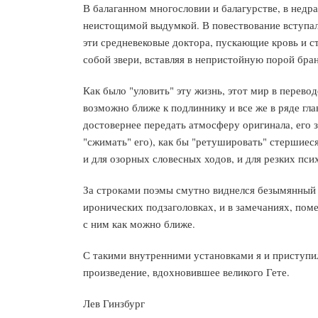
В балаганном многословии и балагурстве, в нед
неистощимой выдумкой. В повествование вступал
эти средневековые доктора, пускающие кровь и 
собой звери, вставляя в непристойную порой бра
Как было "уловить" эту жизнь, этот мир в перево
возможно ближе к подлиннику и все же в ряде гла
достовернее передать атмосферу оригинала, его з
"сжимать" его), как бы "ретушировать" стершиес
и для озорных словесных ходов, и для резких пси
За строками поэмы смутно виднелся безымянный а
иронических подзаголовках, и в замечаниях, поме
с ним как можно ближе.
С такими внутренними установками я и приступил
произведение, вдохновившее великого Гете.
Лев Гинзбург