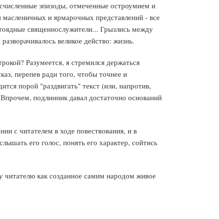
бесчисленные эпизоды, отмеченные остроумием и
и масленичных и ярмарочных представлений - все
тоядные священнослужители... Грызлись между
разворачивалось великое действо: жизнь.
строкой? Разумеется, я стремился держаться
каз, перепев ради того, чтобы точнее и
ится порой "раздвигать" текст (или, напротив,
. Впрочем, подлинник давал достаточно оснований
ии с читателем в ходе повествования, и в
лышать его голос, понять его характер, сойтись
му читателю как созданное самим народом живое