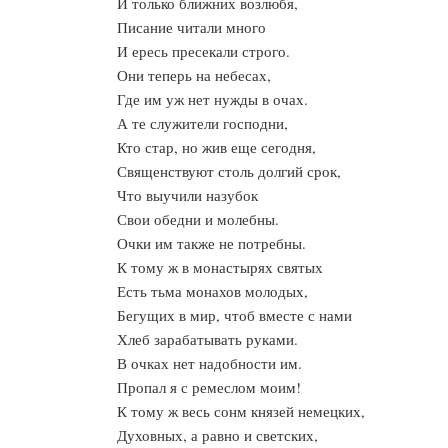
И только ближних возлюбя,
Писание читали много
И ересь пресекали строго.
Они теперь на небесах,
Где им уж нет нужды в очах.
А те служители господни,
Кто стар, но жив еще сегодня,
Священствуют столь долгий срок,
Что выучили назубок
Свои обедни и молебны.
Очки им также не потребны.
К тому ж в монастырях святых
Есть тьма монахов молодых,
Бегущих в мир, чтоб вместе с нами
Хлеб зарабатывать руками.
В очках нет надобности им.
Пропал я с ремеслом моим!
К тому ж весь сонм князей немецких,
Духовных, а равно и светских,