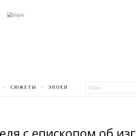
Фацеции
СЮЖЕТЫ
ЭПОХИ
ля с епископом об из