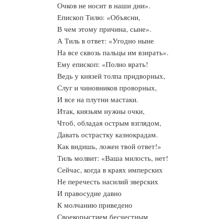
Очков не носит в наши дни».
Епископ Тилю: «Объясни,
В чем этому причина, сыне».
А Тиль в ответ: «Угодно ныне
На все сквозь пальцы им взирать».
Ему епископ: «Полно врать!
Ведь у князей толпа придворных,
Слуг и чиновников проворных,
И все на плутни мастаки.
Итак, князьям нужны очки,
Чтоб, обладая острым взглядом,
Давать острастку казнокрадам.
Как видишь, ложен твой ответ!»
Тиль молвит: «Ваша милость, нет!
Сейчас, когда в краях имперских
Не перечесть насилий зверских
И правосудие давно
К молчанию приведено
Своекорыстием бесчестным