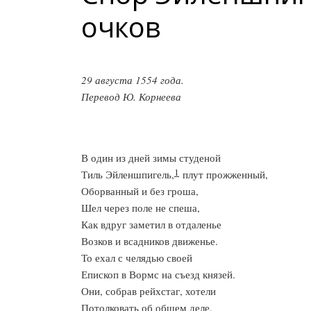
очков
29 августа 1554 года.
Перевод Ю. Корнеева
В один из дней зимы студеной
1
Тиль Эйленшпигель,
плут прожженный,
Оборванный и без гроша,
Шел через поле не спеша,
Как вдруг заметил в отдаленье
Возков и всадников движенье.
То ехал с челядью своей
Епископ в Вормс на съезд князей.
Они, собрав рейхстаг, хотели
Потолковать об общем деле,