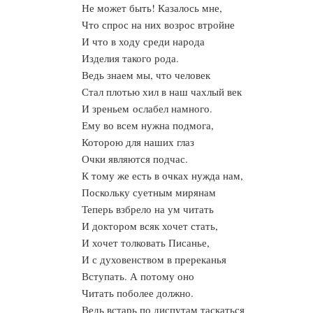
Не может быть! Казалось мне,
Что спрос на них возрос втройне
И что в ходу среди народа
Изделия такого рода.
Ведь знаем мы, что человек
Стал плотью хил в наш чахлый век
И зреньем ослабел намного.
Ему во всем нужна подмога,
Которою для наших глаз
Очки являются подчас.
К тому же есть в очках нужда нам,
Поскольку суетным мирянам
Теперь взбрело на ум читать
И доктором всяк хочет стать,
И хочет толковать Писанье,
И с духовенством в пререканья
Вступать. А потому оно
Читать поболее должно.
Ведь встарь по диспутам таскаться