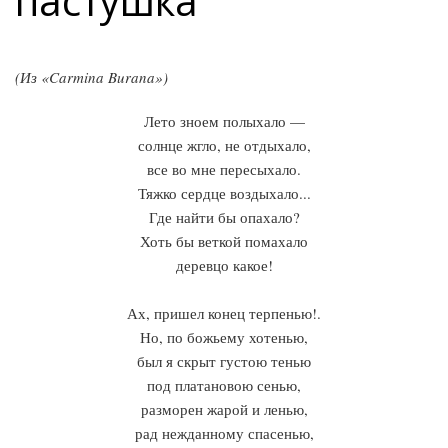
пастушка
(Из «Carmina Burana»)
Лето зноем полыхало —
солнце жгло, не отдыхало,
все во мне пересыхало.
Тяжко сердце воздыхало...
Где найти бы опахало?
Хоть бы веткой помахало
деревцо какое!
Ах, пришел конец терпенью!.
Но, по божьему хотенью,
был я скрыт густою тенью
под платановою сенью,
разморен жарой и ленью,
рад нежданному спасенью,