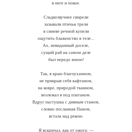
в неге и покое.
Сладкозвучнее свирели
зазывали птичьи трели
в синеве речной купели
ощутить блаженство в теле...
Ах, невиданный доселе,
сущий рай на самом деле
был передо мною!
Так, в краю благоуханном,
не прикрыв себя кафтаном,
на ковре, природой тканном,
возлежал я под платаном.
Вдруг пастушка с дивным станом,
словно посланная Паном,
встала над рекою.
Я вскричал, как от ожога: —