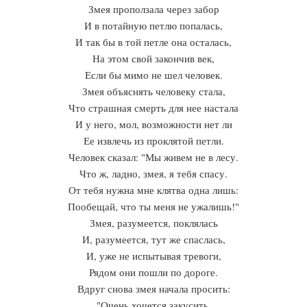
Змея проползала через забор
И в потайную петлю попалась,
И так бы в той петле она осталась,
На этом свой закончив век,
Если бы мимо не шел человек.
Змея объяснять человеку стала,
Что страшная смерть для нее настала
И у него, мол, возможности нет ли
Ее извлечь из проклятой петли.
Человек сказал: "Мы живем не в лесу.
Что ж, ладно, змея, я тебя спасу.
От тебя нужна мне клятва одна лишь:
Пообещай, что ты меня не ужалишь!"
Змея, разумеется, поклялась
И, разумеется, тут же спаслась,
И, уже не испытывая тревоги,
Рядом они пошли по дороге.
Вдруг снова змея начала просить:
"Очень хочется закусить.