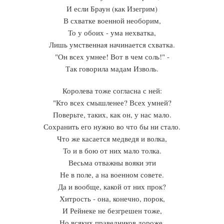
И если Браун (как Изегрим)
В схватке военной необорим,
То у обоих - ума нехватка,
Лишь умственная начинается схватка.
"Он всех умнее! Вот в чем соль!" -
Так говорила мадам Изволь.
Королева тоже согласна с ней:
"Кто всех смышленее? Всех умней?
Поверьте, таких, как он, у нас мало.
Сохранить его нужно во что бы ни стало.
Что же касается медведя и волка,
То и в бою от них мало толка.
Весьма отважны вояки эти
Не в поле, а на военном совете.
Да и вообще, какой от них прок?
Хитрость - она, конечно, порок,
И Рейнеке не безгрешен тоже,
Но всяких праведников дороже.