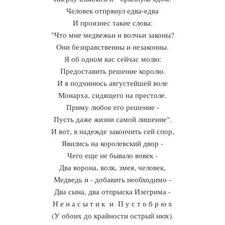
Человек отпрянул едва-едва
И произнес такие слова:
"Что мне медвежьи и волчьи законы?
Они безнравственны и незаконны.
Я об одном вас сейчас молю:
Предоставить решение королю.
И я подчинюсь августейшей воле
Монарха, сидящего на престоле.
Приму любое его решение -
Пусть даже жизни самой лишение".
И вот, в надежде закончить сей спор,
Явились на королевский двор -
Чего еще не бывало вовек -
Два ворона, волк, змея, человек,
Медведь и - добавить необходимо -
Два сына, два отпрыска Изегрима -
Н е н а с ы т и к и П у с т о б р ю х
(У обоих до крайности острый нюх).