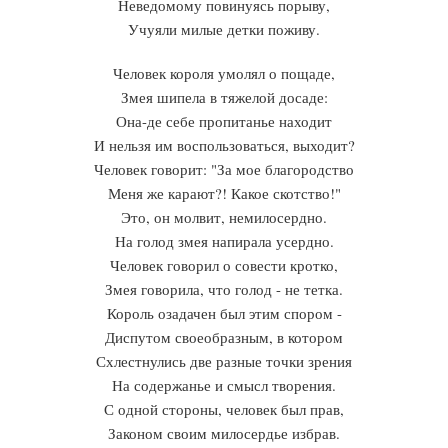
Неведомому повинуясь порыву,
Учуяли милые детки поживу.
Человек короля умолял о пощаде,
Змея шипела в тяжелой досаде:
Она-де себе пропитанье находит
И нельзя им воспользоваться, выходит?
Человек говорит: "За мое благородство
Меня же карают?! Какое скотство!"
Это, он молвит, немилосердно.
На голод змея напирала усердно.
Человек говорил о совести кротко,
Змея говорила, что голод - не тетка.
Король озадачен был этим спором -
Диспутом своеобразным, в котором
Схлестнулись две разные точки зрения
На содержанье и смысл творения.
С одной стороны, человек был прав,
Законом своим милосердье избрав.