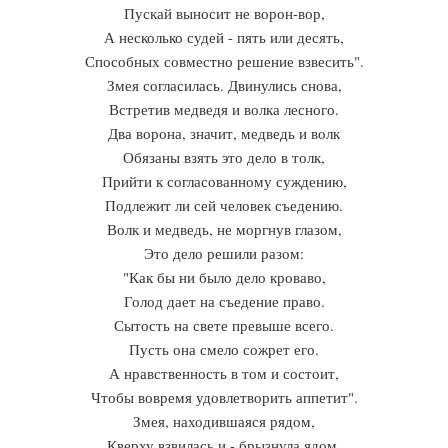
Пускай выносит не ворон-вор,
А несколько судей - пять или десять,
Способных совместно решение взвесить".
Змея согласилась. Двинулись снова,
Встретив медведя и волка лесного.
Два ворона, значит, медведь и волк
Обязаны взять это дело в толк,
Прийти к согласованному суждению,
Подлежит ли сей человек съедению.
Волк и медведь, не моргнув глазом,
Это дело решили разом:
"Как бы ни было дело кроваво,
Голод дает на съедение право.
Сытость на свете превыше всего.
Пусть она смело сожрет его.
А нравственность в том и состоит,
Чтобы вовремя удовлетворить аппетит".
Змея, находившаяся рядом,
Кверху взвилась и - брызнула ядом.