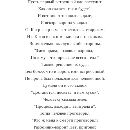
Пусть первый встречный нас рассудит.
Как он скажет, так и будет".
И вот они отправились дале,
И вскоре вoрона увидали:
С К а р к а р о м встретились, стариком,
И с К л ю в и к о м - милым его сынком.
Внимательно выслушав обе стороны,
"Змея права, - заявили вороны, -
Потому что превыше всего - еда!"
Таково решение их суда,
Тем более, что и ворон, ими встреченный,
Не прочь был полакомиться человечиной.
Думали он и его сынок:
"Достанется, дескать, и нам кусок".
Человеку сказала змея:
"Процесс, выходит, выиграла я".
Тогда человек проговорил:
"Кто ж меня к смерти приговорил?
Разбойник-ворон? Нет, приговор