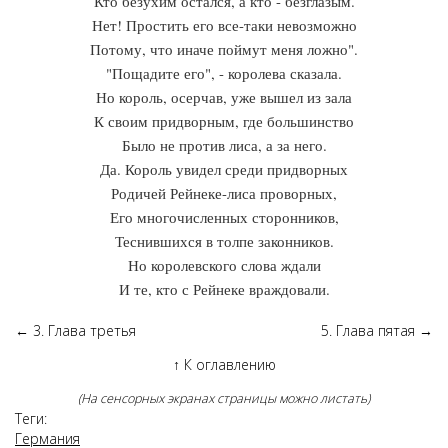
Кто безухим остался, а кто - безглазым.
Нет! Простить его все-таки невозможно
Потому, что иначе поймут меня ложно".
"Пощадите его", - королева сказала.
Но король, осерчав, уже вышел из зала
К своим придворным, где большинство
Было не против лиса, а за него.
Да. Король увидел среди придворных
Родичей Рейнеке-лиса проворных,
Его многочисленных сторонников,
Теснившихся в толпе законников.
Но королевского слова ждали
И те, кто с Рейнеке враждовали.
←
3. Глава третья
5. Глава пятая
→
↑
К оглавлению
(На сенсорных экранах страницы можно листать)
Теги:
Германия