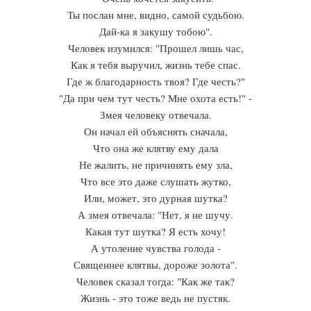
Ты послан мне, видно, самой судьбою.
Дай-ка я закушу тобою".
Человек изумился: "Прошел лишь час,
Как я тебя выручил, жизнь тебе спас.
Где ж благодарность твоя? Где честь?"
"Да при чем тут честь? Мне охота есть!" -
Змея человеку отвечала.
Он начал ей объяснять сначала,
Что она же клятву ему дала
Не жалить, не причинять ему зла,
Что все это даже слушать жутко,
Или, может, это дурная шутка?
А змея отвечала: "Нет, я не шучу.
Какая тут шутка? Я есть хочу!
А утоление чувства голода -
Священнее клятвы, дороже золота".
Человек сказал тогда: "Как же так?
Жизнь - это тоже ведь не пустяк.