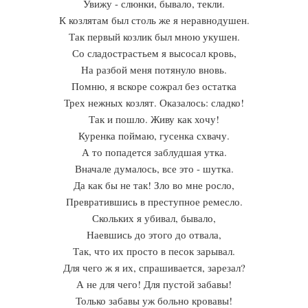
Увижу - слюнки, бывало, текли.
К козлятам был столь же я неравнодушен.
Так первый козлик был мною укушен.
Со сладострастьем я высосал кровь,
На разбой меня потянуло вновь.
Помню, я вскоре сожрал без остатка
Трех нежных козлят. Оказалось: сладко!
Так и пошло. Живу как хочу!
Куренка поймаю, гусенка схвачу.
А то попадется заблудшая утка.
Вначале думалось, все это - шутка.
Да как бы не так! Зло во мне росло,
Превратившись в преступное ремесло.
Скольких я убивал, бывало,
Наевшись до этого до отвала,
Так, что их просто в песок зарывал.
Для чего ж я их, спрашивается, зарезал?
А не для чего! Для пустой забавы!
Только забавы уж больно кровавы!