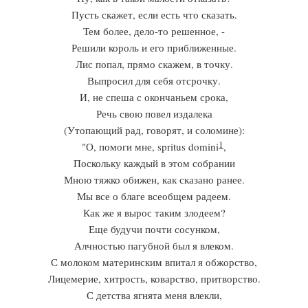
Пусть скажет, если есть что сказать.
Тем более, дело-то решенное, -
Решили король и его приближенные.
Лис попал, прямо скажем, в точку.
Выпросил для себя отсрочку.
И, не спеша с окончаньем срока,
Речь свою повел издалека
(Утопающий рад, говорят, и соломине):
1
"О, помоги мне, spritus domini
,
Поскольку каждый в этом собрании
Мною тяжко обижен, как сказано ранее.
Мы все о благе всеобщем радеем.
Как же я вырос таким злодеем?
Еще будучи почти сосунком,
Алчностью пагубной был я влеком.
С молоком материнским впитал я обжорство,
Лицемерие, хитрость, коварство, притворство.
С детства ягнята меня влекли,