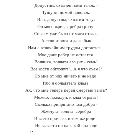
Допустим, схвачен нами телок, -
Тушу он домой поволок.
Или, допустим, схватим козу:
Он мясо жрет, я ребра грызу.
Совсем уже было от мяса отвык,
А если корова и даже бык
Нам с величайшим трудом достается, -
Мне даже ребер не остается.
Волчиха, волчата его (их - семь)
Все кости обгложут!.. А я что съем?!
Но мне от них ничего и не надо,
Ибо я обладатель клада:
Ах, что мне теперь перед смертью таить?
Можно, пожалуй, и клад отрыть!
Сколько припрятано там добра -
Жемчуга, золота, серебра
И всего прочего, в том же роде -
Не вывезти ни на какой подводе