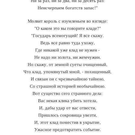
Ни за раз, ни за два, ни за десять раз:
Неисчерпаем богатств запас!"
Молвит король с изумленьем во взгляде:
"О каком это вы говорите кладе?"
"Государь всемогущий! Я все скажу.
Ведь все равно туда ухожу,
Где никакой уже клад не нужен -
Не надо ни золота, ни жемчужин.
Но скажу, от земной суеты очищенный,
Что клад, упомянутый мной, - похищенный,
И связан он с чрезвычайною тайною,
Со страшной историей необычайною.
Вот существо сего странного дела:
Вас некая клика убить хотела,
И, дабы удар от вас отвести,
Пришлось сокровища увезти,
И, этот клад поместив в укрытие,
Ужасное предотвратить событие.