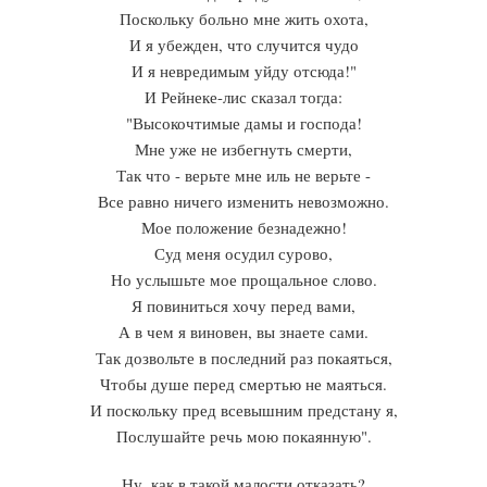
Поскольку больно мне жить охота,
И я убежден, что случится чудо
И я невредимым уйду отсюда!"
И Рейнеке-лис сказал тогда:
"Высокочтимые дамы и господа!
Мне уже не избегнуть смерти,
Так что - верьте мне иль не верьте -
Все равно ничего изменить невозможно.
Мое положение безнадежно!
Суд меня осудил сурово,
Но услышьте мое прощальное слово.
Я повиниться хочу перед вами,
А в чем я виновен, вы знаете сами.
Так дозвольте в последний раз покаяться,
Чтобы душе перед смертью не маяться.
И поскольку пред всевышним предстану я,
Послушайте речь мою покаянную".
Ну, как в такой малости отказать?