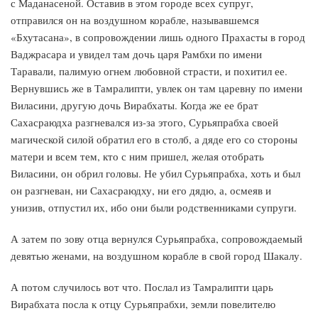
с Маданасеной. Оставив в этом городе всех супруг,
отправился он на воздушном корабле, называвшемся
«Бхутасана», в сопровождении лишь одного Прахасты в город
Ваджрасара и увидел там дочь царя Рамбхи по имени
Таравали, палимую огнем любовной страсти, и похитил ее.
Вернувшись же в Тамралипти, увлек он там царевну по имени
Виласини, другую дочь Вирабхаты. Когда же ее брат
Сахасраюдха разгневался из-за этого, Сурьяпрабха своей
магической силой обратил его в столб, а дяде его со стороны
матери и всем тем, кто с ним пришел, желая отобрать
Виласини, он обрил головы. Не убил Сурьяпрабха, хоть и был
он разгневан, ни Сахасраюдху, ни его дядю, а, осмеяв и
унизив, отпустил их, ибо они были родственниками супруги.
А затем по зову отца вернулся Сурьяпрабха, сопровождаемый
девятью женами, на воздушном корабле в свой город Шакалу.
А потом случилось вот что. Послал из Тамралипти царь
Вирабхата посла к отцу Сурьяпрабхи, земли повелителю