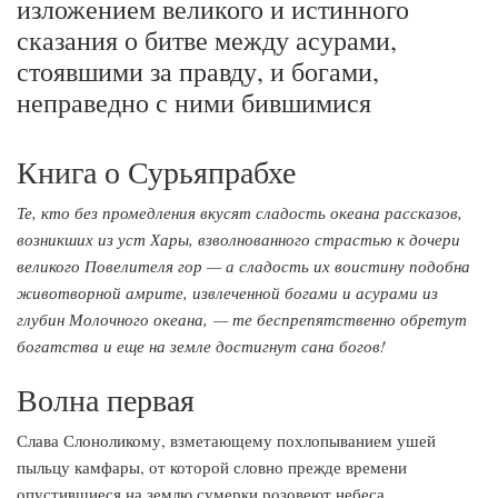
изложением великого и истинного
сказания о битве между асурами,
стоявшими за правду, и богами,
неправедно с ними бившимися
Книга о Сурьяпрабхе
Те, кто без промедления вкусят сладость океана рассказов,
возникших из уст Хары, взволнованного страстью к дочери
великого Повелителя гор — а сладость их воистину подобна
животворной амрите, извлеченной богами и асурами из
глубин Молочного океана, — те беспрепятственно обретут
богатства и еще на земле достигнут сана богов!
Волна первая
Слава Слоноликому, взметающему похлопыванием ушей
пыльцу камфары, от которой словно прежде времени
опустившиеся на землю сумерки розовеют небеса.