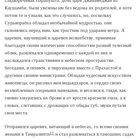
сладкоречивая Парапушта, дочь царя Джанамеджаи из
Каушамби, были увезены им без ведома их родителей, и хотя
потом те и узнали, как это случилось, но, поскольку
Сурьяпрабха обладал необычайной мудростью, они
склонялись перед ним, как тростник под ударами ветра. А
царевич, научивший и царевен волшебству, принимая
благодаря своим магическим способностям разный телесный
облик, развлекался одновременно с каждой из них и
наслаждался странствиями в небесном пространстве,
беседами, и пением, и пирушками вместе с Прахастой и
другими своими министрами. Обладая чудесным искусством
живописца, он рисовал жен видьядхаров, и сердил своих
возлюбленных озорными намеками, и веселился, глядя, как
гневно хмурились их брови и от ярости краснели глаза, а в
словах, слетавших с дрожащих от обиды губ, звуки путали
свои места.
Отправился царевич, витающий в небесах, со всеми своими
11
женами в Тамралипти
и стал развлекаться в тамошних садах