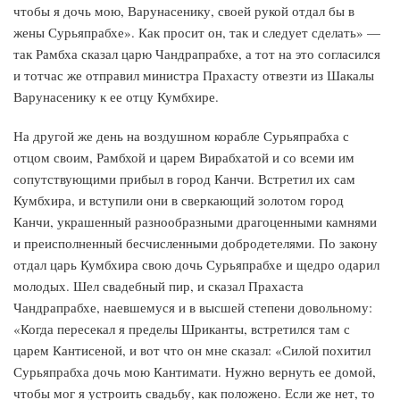
чтобы я дочь мою, Варунасенику, своей рукой отдал бы в
жены Сурьяпрабхе». Как просит он, так и следует сделать» —
так Рамбха сказал царю Чандрапрабхе, а тот на это согласился
и тотчас же отправил министра Прахасту отвезти из Шакалы
Варунасенику к ее отцу Кумбхире.
На другой же день на воздушном корабле Сурьяпрабха с
отцом своим, Рамбхой и царем Вирабхатой и со всеми им
сопутствующими прибыл в город Канчи. Встретил их сам
Кумбхира, и вступили они в сверкающий золотом город
Канчи, украшенный разнообразными драгоценными камнями
и преисполненный бесчисленными добродетелями. По закону
отдал царь Кумбхира свою дочь Сурьяпрабхе и щедро одарил
молодых. Шел свадебный пир, и сказал Прахаста
Чандрапрабхе, наевшемуся и в высшей степени довольному:
«Когда пересекал я пределы Шриканты, встретился там с
царем Кантисеной, и вот что он мне сказал: «Силой похитил
Сурьяпрабха дочь мою Кантимати. Нужно вернуть ее домой,
чтобы мог я устроить свадьбу, как положено. Если же нет, то