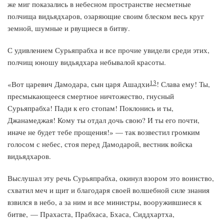
же миг показались в небесном пространстве несметные
полчища видьядхаров, озаряющие своим блеском весь круг
земной, шумные и рвущиеся в битву.
С удивлением Сурьяпрабха и все прочие увидели среди этих,
полчищ юношу видьядхара небывалой красоты.
13
«Вот царевич Дамодара, сын царя Ашадхи
! Слава ему! Ты,
пресмыкающееся смертное ничтожество, гнусный
Сурьяпрабха! Пади к его стопам! Поклонись и ты,
Джанамеджая! Кому ты отдал дочь свою? И ты его почти,
иначе не будет тебе прощения!» — так возвестил громким
голосом с небес, стоя перед Дамодарой, вестник войска
видьядхаров.
Выслушал эту речь Сурьяпрабха, окинул взором это воинство,
схватил меч и щит и благодаря своей волшебной силе знания
взвился в небо, а за ним и все министры, вооружившиеся к
битве, — Прахаста, Прабхаса, Бхаса, Сиддхартха,