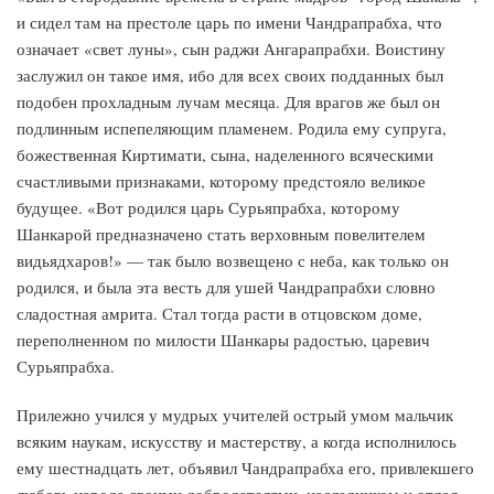
и сидел там на престоле царь по имени Чандрапрабха, что
означает «свет луны», сын раджи Ангарапрабхи. Воистину
заслужил он такое имя, ибо для всех своих подданных был
подобен прохладным лучам месяца. Для врагов же был он
подлинным испепеляющим пламенем. Родила ему супруга,
божественная Киртимати, сына, наделенного всяческими
счастливыми признаками, которому предстояло великое
будущее. «Вот родился царь Сурьяпрабха, которому
Шанкарой предназначено стать верховным повелителем
видьядхаров!» — так было возвещено с неба, как только он
родился, и была эта весть для ушей Чандрапрабхи словно
сладостная амрита. Стал тогда расти в отцовском доме,
переполненном по милости Шанкары радостью, царевич
Сурьяпрабха.
Прилежно учился у мудрых учителей острый умом мальчик
всяким наукам, искусству и мастерству, а когда исполнилось
ему шестнадцать лет, объявил Чандрапрабха его, привлекшего