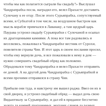
чтобы мы как полагается сыграли бы свадьбу?» Выслушал
Чандрапрабха посла, наградил его, велел Прахасте доставить
Сулочану к ее отцу. После этого Сурьяпрабха, сопутствуемый
всеми, и Субхатой в том числе, на воздушном быстром как
мысль корабле примчался в Лаванаку, а там щедрый царь
Паурава устроил свадьбу Сурьяпрабхи с Сулочаной и осыпал
их драгоценными камнями. А пока все там радовались и
веселились, пожаловал к Чандрапрабхе вестник от Сурохи,
повелителя страны Чин. И этот царь в своем послании просил,
чтобы ему вернули дочь, и все пожаловали к нему в дом —
нужно совершить свадебный обряд как положено.
Обрадовался тому Чандрапрабха и велел Прахасте отправить
ее домой. А на другой день Чандрапрабха с Сурьяпрабхой и
всеми прочими отправился в страну Чин.
Прибыли они туда, и навстречу им вышел раджа. Ввел он их в
свой дворец, и устроил свадебный обряд — выдал дочь свою
Видьютмалу за Сурьяпрабху, и дал ей в приданое бессчетно
золота да камней драгоценных, могучих слонов да разных