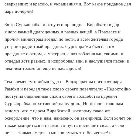
сверкавших и красою, и украшениями. Вот какое приданое дал
царь дочерям!
Зятю Сурьяпрабхе и отцу его преподнес Вирабхата в дар
много камней драгоценных и разных вещей, а Прахасте и
прочим министрам воздал почести, а всем жителям города
устроил радостный праздник. Сурьяпрабха был на том
празднике с отцом, с матерью, с возлюбленными своими, и
отведал яств разных, и испробовал вин, и наслушался песен, и
чем-чем только он еще не насладился!
Тем временем прибыл туда из Ваджраратры посол от царя
Рамбхи и передал такое слово своего повелителя: «Недостойно
поступил опьяненный силой своего волшебства царевич
Сурьяпрабха, похитивший нашу дочь! Но нынче стало нам
ведомо, что с царем Вирабхатой, которому такое же
оскорбление, что и нам, нанесено, он замирился. Если хочет он
также замириться и с нами, то пусть поспешит сюда, а если
нет — только смертью можно смыть это бесчестие!»