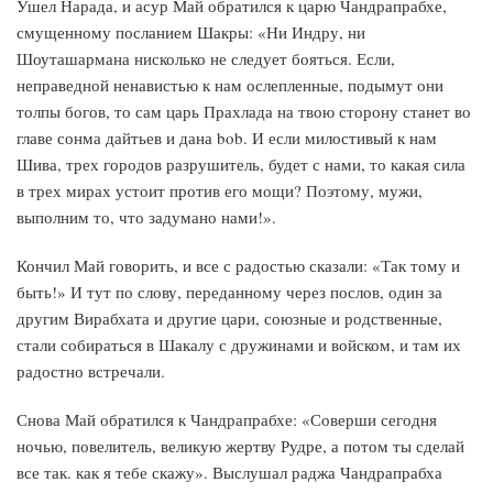
Ушел Нарада, и асур Май обратился к царю Чандрапрабхе,
смущенному посланием Шакры: «Ни Индру, ни
Шоуташармана нисколько не следует бояться. Если,
неправедной ненавистью к нам ослепленные, подымут они
толпы богов, то сам царь Прахлада на твою сторону станет во
главе сонма дайтьев и дана bob. И если милостивый к нам
Шива, трех городов разрушитель, будет с нами, то какая сила
в трех мирах устоит против его мощи? Поэтому, мужи,
выполним то, что задумано нами!».
Кончил Май говорить, и все с радостью сказали: «Так тому и
быть!» И тут по слову, переданному через послов, один за
другим Вирабхата и другие цари, союзные и родственные,
стали собираться в Шакалу с дружинами и войском, и там их
радостно встречали.
Снова Май обратился к Чандрапрабхе: «Соверши сегодня
ночью, повелитель, великую жертву Рудре, а потом ты сделай
все так. как я тебе скажу». Выслушал раджа Чандрапрабха