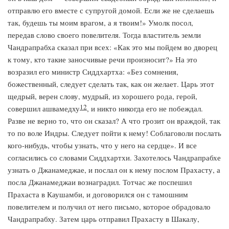
отправлю его вместе с супругой домой. Если же не сделаешь
так, будешь ты моим врагом, а я твоим!» Умолк посол,
передав слово своего повелителя. Тогда властитель земли
Чандрапрабха сказал при всех: «Как это мы пойдем во дворец
к тому, кто такие заносчивые речи произносит?» На это
возразил его министр Сиддхартха: «Без сомнения,
божественный, следует сделать так, как он желает. Царь этот
щедрый, верен слову, мудрый, из хорошего рода, герой,
12
совершил ашвамедху
, и никто никогда его не побеждал.
Разве не верно то, что он сказал? А что грозит он враждой, так
то по воле Индры. Следует пойти к нему! Соблаговоли послать
кого-нибудь, чтобы узнать, что у него на сердце». И все
согласились со словами Сиддхартхи. Захотелось Чандрапрабхе
узнать о Джанамеджае, и послал он к нему послом Прахасту, а
посла Джанамеджаи вознаградил. Тотчас же поспешил
Прахаста в Каушамби, и договорился он с тамошним
повелителем и получил от него письмо, которое обрадовало
Чандрапрабху. Затем царь отправил Прахасту в Шакалу,