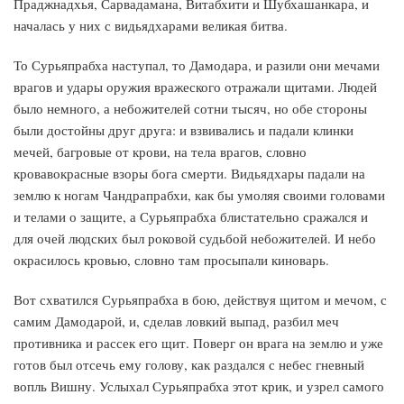
Праджнадхья, Сарвадамана, Витабхити и Шубхашанкара, и
началась у них с видьядхарами великая битва.
То Сурьяпрабха наступал, то Дамодара, и разили они мечами
врагов и удары оружия вражеского отражали щитами. Людей
было немного, а небожителей сотни тысяч, но обе стороны
были достойны друг друга: и взвивались и падали клинки
мечей, багровые от крови, на тела врагов, словно
кровавокрасные взоры бога смерти. Видьядхары падали на
землю к ногам Чандрапрабхи, как бы умоляя своими головами
и телами о защите, а Сурьяпрабха блистательно сражался и
для очей людских был роковой судьбой небожителей. И небо
окрасилось кровью, словно там просыпали киноварь.
Вот схватился Сурьяпрабха в бою, действуя щитом и мечом, с
самим Дамодарой, и, сделав ловкий выпад, разбил меч
противника и рассек его щит. Поверг он врага на землю и уже
готов был отсечь ему голову, как раздался с небес гневный
вопль Вишну. Услыхал Сурьяпрабха этот крик, и узрел самого