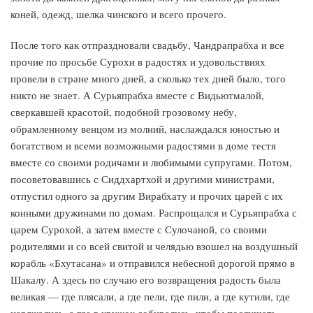
коней, одежд, шелка чинского и всего прочего.
После того как отпраздновали свадьбу, Чандрапрабха и все
прочие по просьбе Сурохи в радостях и удовольствиях
провели в стране много дней, а сколько тех дней было, того
никто не знает. А Сурьяпрабха вместе с Видьютмалой,
сверкавшей красотой, подобной грозовому небу,
обрамленному венцом из молний, наслаждался юностью и
богатством и всеми возможными радостями в доме тестя
вместе со своими родичами и любимыми супругами. Потом,
посоветовавшись с Сиддхартхой и другими министрами,
отпустил одного за другим Вирабхату и прочих царей с их
конными дружинами по домам. Распрощался и Сурьяпрабха с
царем Сурохой, а затем вместе с Сулочаной, со своими
родителями и со всей свитой и челядью взошел на воздушный
корабль «Бхутасана» и отправился небесной дорогой прямо в
Шакалу. А здесь по случаю его возвращения радость была
великая — где плясали, а где пели, где пили, а где кутили, где