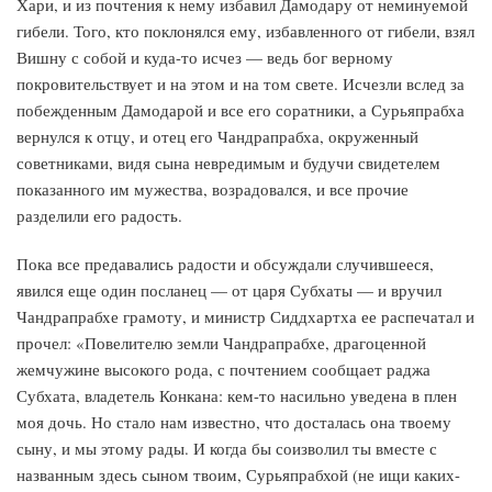
Хари, и из почтения к нему избавил Дамодару от неминуемой
гибели. Того, кто поклонялся ему, избавленного от гибели, взял
Вишну с собой и куда-то исчез — ведь бог верному
покровительствует и на этом и на том свете. Исчезли вслед за
побежденным Дамодарой и все его соратники, а Сурьяпрабха
вернулся к отцу, и отец его Чандрапрабха, окруженный
советниками, видя сына невредимым и будучи свидетелем
показанного им мужества, возрадовался, и все прочие
разделили его радость.
Пока все предавались радости и обсуждали случившееся,
явился еще один посланец — от царя Субхаты — и вручил
Чандрапрабхе грамоту, и министр Сиддхартха ее распечатал и
прочел: «Повелителю земли Чандрапрабхе, драгоценной
жемчужине высокого рода, с почтением сообщает раджа
Субхата, владетель Конкана: кем-то насильно уведена в плен
моя дочь. Но стало нам известно, что досталась она твоему
сыну, и мы этому рады. И когда бы соизволил ты вместе с
названным здесь сыном твоим, Сурьяпрабхой (не ищи каких-