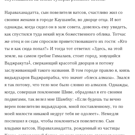
Нараваханадатта, сын повелителя ватсов, счастливо жил со
своими женами в городе Каушамби, во дворце отца. И вот
однажды, когда сидел он в зале совета, довелось ему увидеть,
как спустился туда некий муж божественного облика. Тотчас
же отец и он сам спросили приветствовавшего их гостя: «Кто
ты и как сюда попал?» И тогда тот ответил: «Здесь, на этой
земле, на самом гребне Гималаев, стоит город, зовущийся
1
Ваджракута
, сверкающий красотой дворцов и потому
заслуживающий такого названия. В том городе правлю я, князь
видьядхаров Ваджрапрабха, что значит «блеск алмаза». Звался
я так потому, что тело мое было словно из алмазов. Однажды,
когда, совершая поклонение Шиве, обрадовал я его своими
подвигами, так велел мне Шамбху: «Если будешь ты вечно
верен повелителю видьядхаров, мной поставленному, то по
моей милости никакой недруг тебя не одолеет». Немедля
поспешил я сюда, чтобы поклониться повелителю. Сын
владыки ватсов, Нараваханадатта, рожденный из частицы