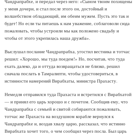
Чандрапрабхе, и передал через него: «Сыном твоим похищены
у меня дочери, и стал после этого он, достойный и
волшебством обладающий, им обеим мужем. Пусть это так и
будет! Но если ты питаешь к нам уважение, соблаговоли сюда
пожаловать, чтобы устроили мы как положено свадьбу и
чтобы от этого укрепилась наша дружба».
Выслушал послание Чандрапрабха, угостил вестника и тотчас
решил: «Хорошо, мы туда поедем!» Но, посчитав, что туда
ехать далеко, да и оттуда возвращаться не близко, решил
сначала послать в Тамралипти, чтобы удостовериться, в
истинности намерений Вирабхаты, министра Прахасту.
Немедля отправился туда Прахаста и встретился с Вирабхатой
— и принял его царь хорошо и с почетом. Сообщив ему, что
Чандрапрабха с семьей и свитой собираются пожаловать,
тотчас же Прахаста на воздушном корабле вернулся к
Чандрапрабхе и, воздав хвалу царю, рассказал, что истинно
Вирабхата хочет того, о чем сообщил через посла. Был царь