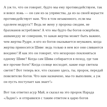
А уж то, что он говорит, будто мы ему противодействуем, так
и вовсе ложь — он сам из-за упрямства, да из-за своей корысти
противодействует нам. Что в том незаконного, если мы
одолеем недруга?! Ведь не жену у пророка сводим, не
брахманов истребляем! А что мы будто бы богов оскорбили,
ашвамедху не совершив, то какая жертва может быть важнее,
чем жертва Рудре, и кто из богов оказывается неуважен, когда
жертва приносится Шиве: ведь только в нем все они сливаются
воедино! И как это он говорит, что нехорошо поклоняться
одному Шиве? Когда сам Шива собирается в поход, где там
все прочие боги? Когда солнце восходит, какие еще светила
светят? Вот теперь все, что сказано здесь, ты, пророк, передай
повелителю богов. Что нам назначено, мы-то выполним, а уж
он пусть поступает как знает!»
Вот так ответил асур Май, и сказал на это пророк Нарада
«Ладно!» и отправился с таким ответом к царю богов