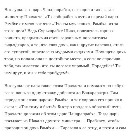
Выслушал его царь Чандрапрабха, наградил и так сказал
министру Прахасте: «Ты собирайся в путь и передай царю
Рамбхе от меня вот что: «Что ты мучаешься, Рамбха, из-за
этого дела? Ведь Сурьяпрабхе Шива, повелитель горных
воинств, предназначил стать верховным повелителем
видьядхаров, а то, что твоя дочь, как и другие царевны, стала
его супругой, определено мудрыми сиддхами. Похищена дочь
твоя, но попала она на достойное место, а если не спросили
тебя, так известно, что ты человек упрямый. Порадуйся! Ты
нам друг, и мы к тебе прибудем!»
Выслушал от царя такие слова Прахаста и помчался по небу и
всего лишь за одну стражу добрался до Ваджраратры. Там
передал он слово царское Рамбхе, и тот хорошо его принял и
сказал: «Так тому и быть!» Быстро проделав обратный путь,
Прахаста доложил об этом царю Чандрапрабхе. Тогда царь
посылает из Шакалы другого министра — Прабхасу, чтобы
проводил он дочь Рамбхи — Таравали к ее отцу, а потом и сам