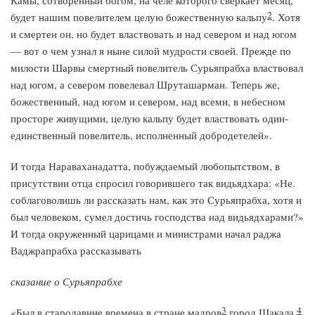
Камы, сотворенный богом, на челе которого сверкает месяц,
2
будет нашим повелителем целую божественную кальпу
. Хотя
и смертен он, но будет властвовать и над севером и над югом
— вот о чем узнал я ныне силой мудрости своей. Прежде по
милости Шарвы смертный повелитель Сурьяпрабха властвовал
над югом, а севером повелевал Шруташарман. Теперь же,
божественный, над югом и севером, над всеми, в небесном
просторе живущими, целую кальпу будет властвовать один-
единственный повелитель, исполненный добродетелей».
И тогда Нараваханадатта, побуждаемый любопытством, в
присутствии отца спросил говорившего так видьядхара: «Не.
соблаговолишь ли рассказать нам, как это Сурьяпрабха, хотя и
был человеком, сумел достичь господства над видьядхарами?»
И тогда окруженный царицами и министрами начал раджа
Ваджрапрабха рассказывать
сказание о Сурьяпрабхе
3
4
«Был в стародавние времена в стране мадров
город Шакала
,