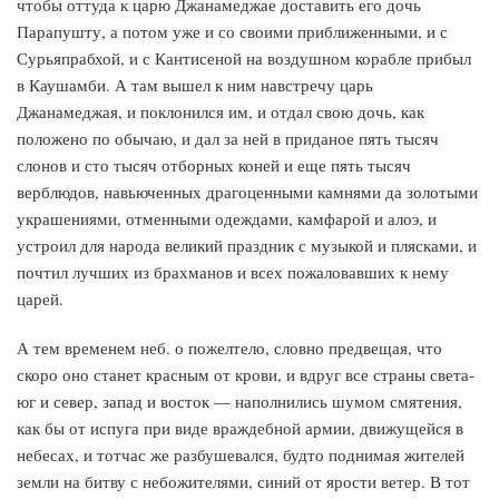
чтобы оттуда к царю Джанамеджае доставить его дочь
Парапушту, а потом уже и со своими приближенными, и с
Сурьяпрабхой, и с Кантисеной на воздушном корабле прибыл
в Каушамби. А там вышел к ним навстречу царь
Джанамеджая, и поклонился им, и отдал свою дочь, как
положено по обычаю, и дал за ней в приданое пять тысяч
слонов и сто тысяч отборных коней и еще пять тысяч
верблюдов, навьюченных драгоценными камнями да золотыми
украшениями, отменными одеждами, камфарой и алоэ, и
устроил для народа великий праздник с музыкой и плясками, и
почтил лучших из брахманов и всех пожаловавших к нему
царей.
А тем временем неб. о пожелтело, словно предвещая, что
скоро оно станет красным от крови, и вдруг все страны света-
юг и север, запад и восток — наполнились шумом смятения,
как бы от испуга при виде враждебной армии, движущейся в
небесах, и тотчас же разбушевался, будто поднимая жителей
земли на битву с небожителями, синий от ярости ветер. В тот