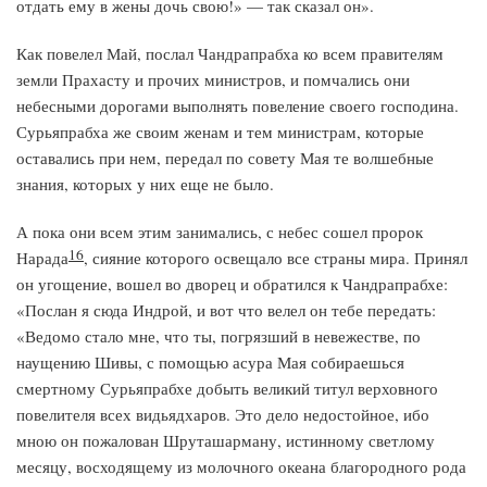
отдать ему в жены дочь свою!» — так сказал он».
Как повелел Май, послал Чандрапрабха ко всем правителям
земли Прахасту и прочих министров, и помчались они
небесными дорогами выполнять повеление своего господина.
Сурьяпрабха же своим женам и тем министрам, которые
оставались при нем, передал по совету Мая те волшебные
знания, которых у них еще не было.
А пока они всем этим занимались, с небес сошел пророк
16
Нарада
, сияние которого освещало все страны мира. Принял
он угощение, вошел во дворец и обратился к Чандрапрабхе:
«Послан я сюда Индрой, и вот что велел он тебе передать:
«Ведомо стало мне, что ты, погрязший в невежестве, по
наущению Шивы, с помощью асура Мая собираешься
смертному Сурьяпрабхе добыть великий титул верховного
повелителя всех видьядхаров. Это дело недостойное, ибо
мною он пожалован Шруташарману, истинному светлому
месяцу, восходящему из молочного океана благородного рода