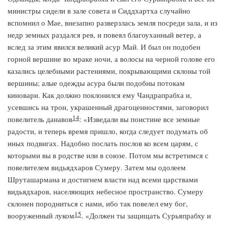
министры сидели в зале совета и Сиддхартха случайно
вспомнил о Мае, внезапно разверзлась земля посреди зала, и из
недр земных раздался рев, и повеял благоуханный ветер, а
вслед за этим явился великий асур Май. И был он подобен
горной вершине во мраке ночи, а волосы на черной голове его
казались целебными растениями, покрывающими склоны той
вершины; алые одежды асура были подобны потокам
киновари. Как должно поклонился ему Чандрапрабха и,
усевшись на трон, украшенный драгоценностями, заговорил
14
повелитель данавов
: «Изведали вы поистине все земные
радости, и теперь время пришло, когда следует подумать об
иных подвигах. Надобно послать послов ко всем царям, с
которыми вы в родстве или в союзе. Потом мы встретимся с
повелителем видьядхаров Сумеру. Затем мы одолеем
Шруташармана и достигнем власти над всеми царствами
видьядхаров, населяющих небесное пространство. Сумеру
склонен породниться с нами, ибо так повелел ему бог,
15
вооруженный луком
. «Должен ты защищать Сурьяпрабху и