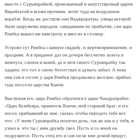
вместе с Сурьяпрабхой, провожаемый и напутствуемый царем
Вирабхатой и всеми прочими, летит туда на воздушном
корабле. Когда же достигли они Ваджраратры, улицы которой
были запружены народом, ожидавшим их прибытия, сам царь
Рамбха вышел им навстречу и ввел их в столицу.
Устроил тут Рамбха славную свадьбу, и жертвоприношение, и
праздник. А в приданое дал он дочери бессчетно золота и
жемчуга, слонов и коней, да и зятя своего Сурьяпрабху так
одарил, что тот о своих богатствах и думать забыл. А пока
они там в гостях у царя Рамбхи предавались веселью, прибыл
туда посол из царства Канчи.
Выслушав его, царь Рамбха обратился к царю Чандрапрабхе:
«Царь Кумбхира, правитель Канчи, мой старший брат, и его
посол, прибывший ко мне, сказал, чтобы передать тебе вот
что: «У меня Сурьяпрабха похитил дочь, так же как и у тебя, и
узнал я, что ты с ним дружбу свел. Пусть и со мной он
подружится. Пусть отец его и сам он ко мне домой придут,