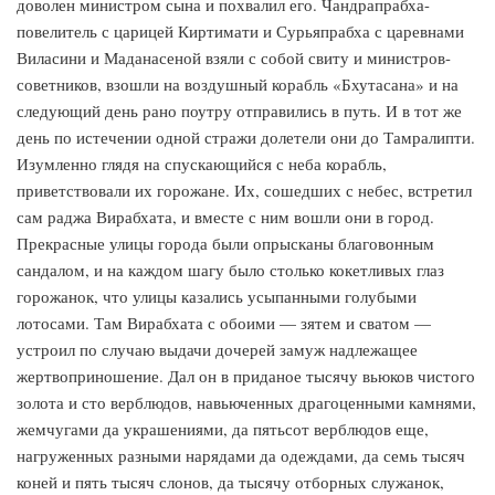
доволен министром сына и похвалил его. Чандрапрабха-
повелитель с царицей Киртимати и Сурьяпрабха с царевнами
Виласини и Маданасеной взяли с собой свиту и министров-
советников, взошли на воздушный корабль «Бхутасана» и на
следующий день рано поутру отправились в путь. И в тот же
день по истечении одной стражи долетели они до Тамралипти.
Изумленно глядя на спускающийся с неба корабль,
приветствовали их горожане. Их, сошедших с небес, встретил
сам раджа Вирабхата, и вместе с ним вошли они в город.
Прекрасные улицы города были опрысканы благовонным
сандалом, и на каждом шагу было столько кокетливых глаз
горожанок, что улицы казались усыпанными голубыми
лотосами. Там Вирабхата с обоими — зятем и сватом —
устроил по случаю выдачи дочерей замуж надлежащее
жертвоприношение. Дал он в приданое тысячу вьюков чистого
золота и сто верблюдов, навьюченных драгоценными камнями,
жемчугами да украшениями, да пятьсот верблюдов еще,
нагруженных разными нарядами да одеждами, да семь тысяч
коней и пять тысяч слонов, да тысячу отборных служанок,