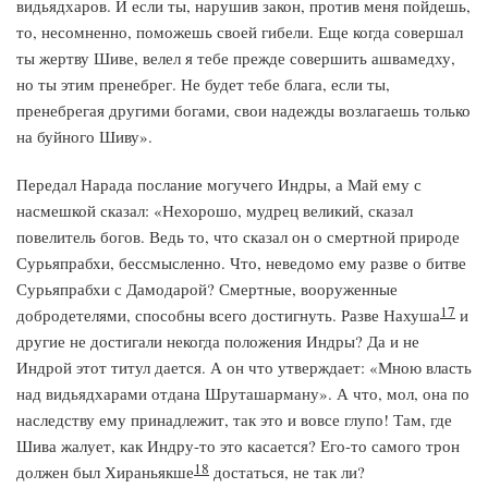
видьядхаров. И если ты, нарушив закон, против меня пойдешь,
то, несомненно, поможешь своей гибели. Еще когда совершал
ты жертву Шиве, велел я тебе прежде совершить ашвамедху,
но ты этим пренебрег. Не будет тебе блага, если ты,
пренебрегая другими богами, свои надежды возлагаешь только
на буйного Шиву».
Передал Нарада послание могучего Индры, а Май ему с
насмешкой сказал: «Нехорошо, мудрец великий, сказал
повелитель богов. Ведь то, что сказал он о смертной природе
Сурьяпрабхи, бессмысленно. Что, неведомо ему разве о битве
Сурьяпрабхи с Дамодарой? Смертные, вооруженные
17
добродетелями, способны всего достигнуть. Разве Нахуша
и
другие не достигали некогда положения Индры? Да и не
Индрой этот титул дается. А он что утверждает: «Мною власть
над видьядхарами отдана Шруташарману». А что, мол, она по
наследству ему принадлежит, так это и вовсе глупо! Там, где
Шива жалует, как Индру-то это касается? Его-то самого трон
18
должен был Хираньякше
достаться, не так ли?