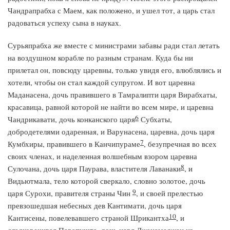
Чандрапрабха с Маем, как положено, и ушел тот, а царь стал
радоваться успеху сына в науках.
Сурьяпрабха же вместе с министрами забавы ради стал летать
на воздушном корабле по разным странам. Куда бы ни
прилетал он, повсюду царевны, только увидя его, влюблялись и
хотели, чтобы он стал каждой супругом. И вот царевна
Маданасена, дочь правившего в Тамралипти царя Вирабхаты,
красавица, равной которой не найти во всем мире, и царевна
6
Чандрикавати, дочь конканского царя
Субхаты,
добродетелями одаренная, и Варунасена, царевна, дочь царя
7
Кумбхиры, правившего в Канчипураме
, безупречная во всех
своих членах, и наделенная волшебным взором царевна
8
Сулочана, дочь царя Паурава, властителя Лаванаки
, и
Видьютмала, тело которой сверкало, словно золотое, дочь
9
царя Сурохи, правителя страны Чин
, и своей прелестью
превзошедшая небесных дев Кантимати, дочь царя
10
Кантисены, повелевавшего страной Шрикантха
, и