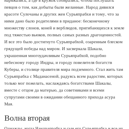
наряжались, а где в кружок собирались, чтобы послушать
певцов о том, как добыты были желанные. Народ дивился
красоте Сулочаны и других жен Сурьяпрабхи и тому, что за
ними дано было родителями в приданое: бесконечному
множеству слонов, коней и верблюдов, пригибающихся к земле
под тяжестью вьюков, полных самых разных драгоценностей.
И все это было достигнуто Сурьяпрабхой, озаренным блеском
грядущей победы над миром. И засверкала Шакала,
украшенная многоудачливым Сурьяпрабхой, подобно
небесному городу Индры, и городу повелителя богатств
Куберы, и столице правителя мира подземного. Стал жить там
Сурьяпрабха с Маданасеной, радуясь всем радостям, которых
только мог пожелать, наслаждаясь богатствами Шакалы,
вместе с отцом да матерью, да советниками и всеми
супругами своими в ожидании обещанного прихода асура
Мая.
Волна вторая
Однажды, когда Чандрапрабха и сын его Сурьяпрабха и все их