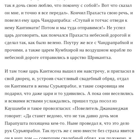
так я дочь свою люблю, что покончу с собой!» Вот что сказал
он мне, и точно я все передал». Кончил Прахаста свою речь, и
повелел ему царь Чандрапрабха: «Ступай и тотчас отведи к
нему Кантимати! Потом и мы туда отправимся!» Не успел
царь договорить, как помчался Прахаста небесной дорогой и
сделал так, как было велено. Поутру же все с Чандрапрабхой и
прочими, а также царем Кумбхирой на воздушном корабле по
небесной дороге отправились в царство Шрикантха.
И там тоже царь Кантисена вышел им навстречу, и пригласил в
свой дворец, и, устроив счастливый свадебный обряд, отдал
он Кантимати в жены Сурьяпрабхе, и такие сокровища им
подарил, что даже цари и то удивились. А пока они веселились
и всякими яствами услаждались, пришел туда посол из
Каушамби и такое провозгласил: «Повелитель Джанамеджая
говорит: «Да станет ведомо, что не так давно дочь моя
Парапушта похищена кем-то. Ныне проведал я, что это дело
рук Сурьяпрабхи. Так пусть же с нею вместе без страха явится
он в наш дом — совершим свадебный обряд, как положено, и