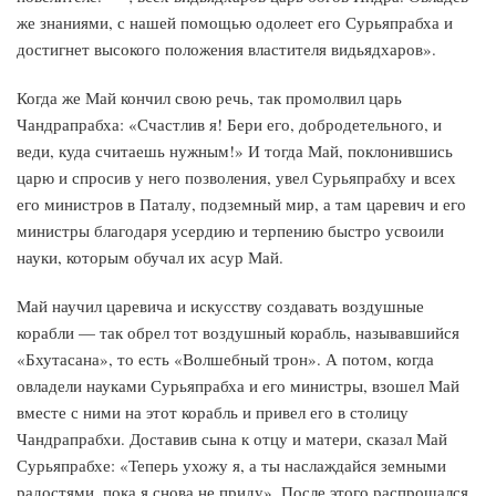
же знаниями, с нашей помощью одолеет его Сурьяпрабха и
достигнет высокого положения властителя видьядхаров».
Когда же Май кончил свою речь, так промолвил царь
Чандрапрабха: «Счастлив я! Бери его, добродетельного, и
веди, куда считаешь нужным!» И тогда Май, поклонившись
царю и спросив у него позволения, увел Сурьяпрабху и всех
его министров в Паталу, подземный мир, а там царевич и его
министры благодаря усердию и терпению быстро усвоили
науки, которым обучал их асур Май.
Май научил царевича и искусству создавать воздушные
корабли — так обрел тот воздушный корабль, называвшийся
«Бхутасана», то есть «Волшебный трон». А потом, когда
овладели науками Сурьяпрабха и его министры, взошел Май
вместе с ними на этот корабль и привел его в столицу
Чандрапрабхи. Доставив сына к отцу и матери, сказал Май
Сурьяпрабхе: «Теперь ухожу я, а ты наслаждайся земными
радостями, пока я снова не приду». После этого распрощался