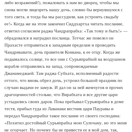
либо возражений!), пожаловать к нам во дворец, чтобы мы
снова могли лицезреть нашу дочь, словно бы вернувшуюся с
того света, и тогда бы мы рассудили, как устроить свадьбу
ее!» Когда же на этом закончил Сиддхартха читать послание,
ответил согласием раджа Чандрапрабха: «Так тому и быть!» —
обрадовался и наградил посланца. Тотчас же повелел он
Прахасте отправиться к западным пределам и проводить
Чандрикавати, дочь правителя Конкана, к ее отцу. Когда же
подымалось солнце, то все они с Сурьяпрабхой на воздушном
корабле отправились на запад, сопровождаемые
Джанамеджаей. Там раджа Субхата, исполненный радости
оттого, что вновь обрел дочь, устроил большой праздник по
случаю выдачи ее замуж. И дал он за ней жемчугов и прочих
драгоценностей столько, что Вирабхата и все другие цари
устыдились своих даров. Пока пребывал Сурьяпрабха в доме
тестя, прибыл туда из Лаванаки вестник царя Пауравы и
передал Чандрапрабхе такое послание от своего господина:
«Похитил достойный Сурьяпрабха мою Сулочану, но это меня
не огорчает. Но почему бы не привести ее в мой дом, так,