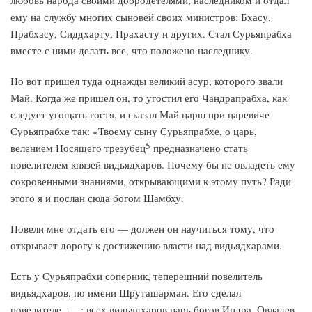
любовь народа своими добродетелями, наследником и отдал
ему на службу многих сыновей своих министров: Бхасу,
Прабхасу, Сиддхарту, Прахасту и других. Стал Сурьяпрабха
вместе с ними делать все, что положено наследнику.
Но вот пришел туда однажды великий асур, которого звали
Май. Когда же пришел он, то угостил его Чандрапрабха, как
следует угощать гостя, и сказал Май царю при царевиче
Сурьяпрабхе так: «Твоему сыну Сурьяпрабхе, о царь,
5
велением Носящего трезубец
предназначено стать
повелителем князей видьядхаров. Почему бы не овладеть ему
сокровенными знаниями, открывающими к этому путь? Ради
этого я и послан сюда богом Шамбху.
Повели мне отдать его — должен он научиться тому, что
открывает дорогу к достижению власти над видьядхарами.
Есть у Сурьяпрабхи соперник, теперешний повелитель
видьядхаров, по имени Шруташарман. Его сделал
повелителе. — ; всех видьядхаров царь богов Индра. Овладев