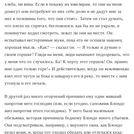
хлеба, ни вина. Если я покажу их ювелирам, то они на меня
донесут или потребуют из них себе долю и не дадут мне за
них и половины того, что они стоят». Затем он стал думать,
что плохо их спрятал, беспокоился, как бы их не украли, и
поминутно ходил смотреть, лежат ли они на месте. Он
испытывал нестерпимые муки, пока его не осенила наконец
хорошая мысль. «Как? — сказал он. — Я только и думаю о
своем горшке? Глядя на меня, люди начинают подозревать, что
у меня что-то случилось. Ба! К черту этот горшок! Он. принес
мне одно только горе!» И действительно, когда он вежливенько
взял этот чугун за бока и швырнул его в реку, то вместе с ним
утонула и его печаль.
В другой раз много огорчений причинил ему один живший
напротив него господин (или, если угодно, сапожник Блондо
жил напротив этого господина). У него была маленькая
обезьянка, которая причинила бедному Блондо много убытков.
Она подсматривала, например, с верхнего окна, как Блондо
резал кожи, и, когда тот уходил обедать или отлучался куда-