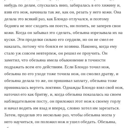
нибудь по делам, спускалась вниз, забиралась в его хижину и,
взяв его нож, начинала так же, как он, резать у него кожи. Она
делала это всякий раз, как Блондо отлучался, и поэтому
бедняга не мог сходить ни поесть, ни попить, не заперев свои
кожи. Когда он забывал это сделать, обезьяна изрезывала их на
куски. Эти проделки сильно его сердили, но он не смел ее
наказать, потому что боялся ее хозяина. Наконец, когда ему
стало уж совсем невтерпеж, он решил ее проучить. Он
заметил, что обезьяна имела обыкновение в точности
подражать всем его действиям. Если Блондо точил нож,
обезьяна по его уходе тоже точила нож, он смолил дратву, и
обезьяна делала то же, он пришивал заплату, обезьяна тоже
принималась вертеть локтями. Однажды Блондо взял свой нож,
наточил его как бритву, и, когда обезьяна показалась на своем
наблюдательном посту, он приложил этот нож к своему горлу
и начал водить им взад и вперед, словно хотел им зарезаться.
Затем, проделав это несколько раз, чтобы обезьяна могла у
него научиться, он положил нож и ушел обедать. Обезьяна,