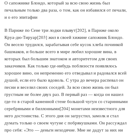
О сапожнике Блондо, который за всю свою жизнь был
печальным только два раза, о том, как он избавился от печали,
и о его эпитафии
В Париже по Сене три лодки плывут[202], в Париже около
Круа-дю-Тируар[203] жил в своей хижине сапожник Блондо.
Он весело трудился, зарабатывая себе кусок хлеба починкой
башмаков, и больше всего в мире любил хорошие вина, в
которых был большим знатоком и авторитетом для своих
заказчиков. Как только где-нибудь поблизости появлялось
хорошее вино, он непременно его отведывал и радовался всей
душой, если его было вдоволь. С утра до вечера распевал он
песни и веселил своих соседей. За всю свою жизнь он был
грустным не более двух раз. В первый раз — когда он нашел
где-то в старой каменной стене большой чугун со старинными
серебряными и биллонными[204] монетами неизвестного для
него достоинства. С этого дня он загрустил, замолк и стал
думать только о своем чугуне с побрякушками. Он рассуждал
про себя: «Это — деньги неходячие. Мне не дадут за них ни