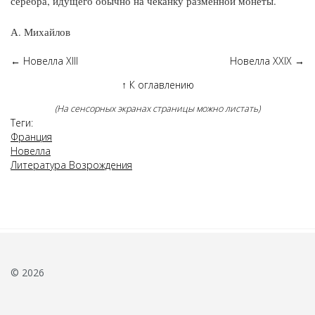
серебра, идущего обычно на чеканку разменной монеты.
А. Михайлов
←
Новелла XIII
Новелла XXIX
→
↑
К оглавлению
(На сенсорных экранах страницы можно листать)
Теги:
Франция
Новелла
Литература Возрождения
© 2026