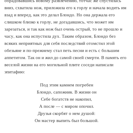
обрадовавшись новому развлечению, тотчас же спустилась
вниз, схватила нож, приложила его к горлу и начала водить им
взад и вперед, как это делал Блондо. Но она держала его
слишком близко к горлу, не догадавшись, что может им
зарезаться, и так как нож был очень острый, то не прошло и
часу, как она испустила дух. Таким образом, Блондо без
всяких неприятных для себя последствий отомстил этой
обезьяне и по-прежнему стал петь песни и есть с большим
аппетитом. Так он и жил до самой своей смерти. В память его
веселой жизни на его могильной плите соседи написали
эпитафию:
Под этим камнем погребен
Блондо, сапожник. В жизни он
Себе богатств не накопил,
А после — с миром опочил.
Друзья скорбят о нем душой:
Он мастер выпить был большой.