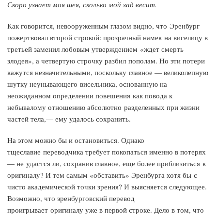
Скоро узнает моя шея, сколько мой зад весит.
Как говорится, невооруженным глазом видно, что Эренбург
пожертвовал второй строкой: прозрачный намек на виселицу в
третьей заменил лобовым утверждением «ждет смерть
злодея», а четвертую строчку разбил пополам. Но эти потери
кажутся незначительными, поскольку главное — великолепную
шутку неунывающего висельника, основанную на
неожиданном определении повешения как повода к
небывалому отношению абсолютно разделенных при жизни
частей тела,— ему удалось сохранить.
На этом можно бы и остановиться. Однако
тщеславие переводчика требует покопаться именно в потерях
— не удастся ли, сохранив главное, еще более приблизиться к
оригиналу? И тем самым «обставить» Эренбурга хотя бы с
чисто академической точки зрения? И выясняется следующее.
Возможно, что эренбурговский перевод
проигрывает оригиналу уже в первой строке. Дело в том, что