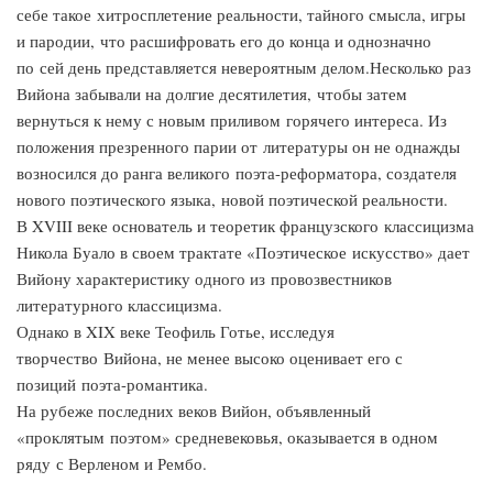
себе такое хитросплетение реальности, тайного смысла, игры
и пародии, что расшифровать его до конца и однозначно
по сей день представляется невероятным делом.Несколько раз
Вийона забывали на долгие десятилетия, чтобы затем
вернуться к нему с новым приливом горячего интереса. Из
положения презренного парии от литературы он не однажды
возносился до ранга великого поэта-реформатора, создателя
нового поэтического языка, новой поэтической реальности.
В XVIII веке основатель и теоретик французского классицизма
Никола Буало в своем трактате «Поэтическое искусство» дает
Вийону характеристику одного из провозвестников
литературного классицизма.
Однако в XIX веке Теофиль Готье, исследуя
творчество Вийона, не менее высоко оценивает его с
позиций поэта-романтика.
На рубеже последних веков Вийон, объявленный
«проклятым поэтом» средневековья, оказывается в одном
ряду с Верленом и Рембо.