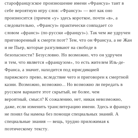
старофранцузское произношение имени «Франсуа» таит в
себе вероятную игру слов: «Франсуэ» — вот как оно
произносится (причем «у» здесь короткое, почти «в», а
следовательно, «Франсуэ» практически совпадает со
словом «франсэ» (по-русски «француз»). Так чем же удручен
приговоренный к смерти поэт? Тем, что он Франсуа, а не Жан
и не Пьер, которые разгуливают на свободе в
безопасности? Безусловно. Но возможно, что он удручен
и тем, что является «французом», то есть жителем Иль-де-
Франса, а значит, находится под юрисдикцией
парижского прево, вследствие чего и приговорен к смертной
казни. Возможно, возможно... Но возможно ли передать в
русском варианте этот скрытый, не более, чем
вероятный, смысл? К сожалению, нет, никак невозможно,
даже, если изменить транслитерацию имени. Здесь и француз
не понял бы намека без помощи специальных знаний. А
специальные знания — вещь, трудно приложимая к
поэтическому тексту.