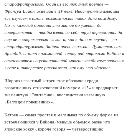
старофранцузского. Один из его любимых поэтов —
Франсуа Вийон, живший в XV веке. Иностранный язык мы
все изучаем в школе, возможность такая дана каждому.
Но не каждый доводит это знание до умения, до
совершенства — чтобы взять на себя труд переводить, да
еще не с современного языка, а, как в данном случае,— со
старофранцузского. Задача очень сложная. Думается, сам
Аркадий, немало поломавший голову над строками Вийона и
самостоятельно установивший многие загадочные значения,
лучше и интереснее расскажет, как ему это удается.
Широко известный катрен этот обозначен среди
разрозненных стихотворений номером «13» и предваряет
знаменитую «Эпитафию», впоследствии названную
«Балладой повешенных».
Катрен — самая простая и маленькая по объему форма из
встречающихся у Вийона (меньше объемом разве что
японские хокку), короче говоря — четверостишие: