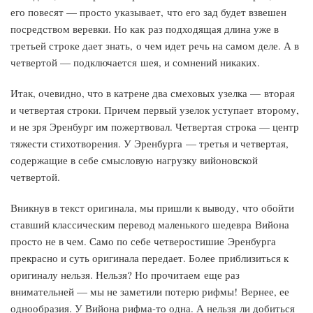
его повесят — просто указывает, что его зад будет взвешен
посредством веревки. Но как раз подходящая длина уже в
третьей строке дает знать, о чем идет речь на самом деле. А в
четвертой — подключается шея, и сомнений никаких.
Итак, очевидно, что в катрене два смеховых узелка — вторая
и четвертая строки. Причем первый узелок уступает второму,
и не зря Эренбург им пожертвовал. Четвертая строка — центр
тяжести стихотворения. У Эренбурга — третья и четвертая,
содержащие в себе смысловую нагрузку вийоновской
четвертой.
Вникнув в текст оригинала, мы пришли к выводу, что обойти
ставший классическим перевод маленького шедевра Вийона
просто не в чем. Само по себе четверостишие Эренбурга
прекрасно и суть оригинала передает. Более приблизиться к
оригиналу нельзя. Нельзя? Но прочитаем еще раз
внимательней — мы не заметили потерю рифмы! Вернее, ее
однообразия. У Вийона рифма-то одна. А нельзя ли добиться