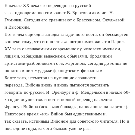
В начале XX века его переводят на русский
язык одновременно символист В. Брюсов и акмеист Н.
Гумилев. Сегодня его сравнивают с Брассенсом, Окуджавой
и Высоцким.
Вот в чем еще одна загадка загадочного поэта: он бессмертен,
вопреки тому, что его поэзия «с потрохами» живет в Париже
XV века с незнакомыми современному человеку именами,
лицами, кабацкими вывесками, обычаями, бродячими
артистами-разбойниками с их жаргоном, сегодня до конца не
понятным никому, даже французским филологам.
Более того, несмотря на пугающие сложности
перевода, Вийона вновь и вновь пытаются заставить
говорить по-русски. И. Эренбург и ф. Мендельсон в начале 60-
х годов осуществили почти полный перевод наследия
Франсуа Вийона (исключая баллады, написанные на жаргоне).
Некоторое время «их» Вийон был единственным и,
так сказать, истинным Вийоном для советского читателя. Но в
последние годы, как это бывало уже не раз,