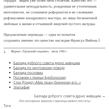
сердцах людей уже более пяти столетий. Качество это —
удивительная неподдельность, рожденная не утонченным
интеллектом, не сознанием реформатов и не сложными
рефлексиями изощренного мастера, но лишь бесконечной
любовью к жизни и отчаянной энергией пустого желудка.
Предлагаемые переводы — одна из попыток
1
сохранить именно это качество наследия Франсуа Вийона.
1.
Журнал «Уральский следопыт», июль 1988 г.
Баллада доброго совета дурно живущим
Баллада по ничтожному поводу
Баллада пословиц
Послание к принцу Бурбонскому
Стих (Рондо) «Мир праху бренному его...»
Эпитафия
Баллада доброго совета дурно живущим
→
(На сенсорных экранах страницы можно листать)
Теги: