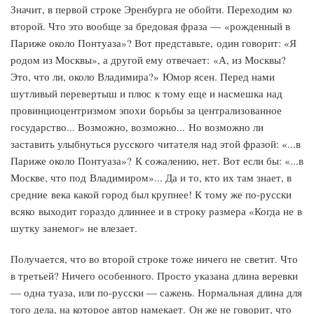
Значит, в первой строке Эренбурга не обойти. Переходим ко
второй. Что это вообще за бредовая фраза — «рожденный в
Париже около Понтуаза»? Вот представьте, один говорит: «Я
родом из Москвы», а другой ему отвечает: «А, из Москвы?
Это, что ли, около Владимира?» Юмор ясен. Перед нами
шутливый перевертыш и плюс к тому еще и насмешка над
провинциоцентризмом эпохи борьбы за централизованное
государство... Возможно, возможно... Но возможно ли
заставить улыбнуться русского читателя над этой фразой: «...в
Париже около Понтуаза»? К сожалению, нет. Вот если бы: «...в
Москве, что под Владимиром»... Да и то, кто их там знает, в
средние века какой город был крупнее! К тому же по-русски
всяко выходит гораздо длиннее и в строку размера «Когда не в
шутку занемог» не влезает.
Получается, что во второй строке тоже ничего не светит. Что
в третьей? Ничего особенного. Просто указана длина веревки
— одна туаза, или по-русски — сажень. Нормальная длина для
того дела, на которое автор намекает. Он же не говорит, что