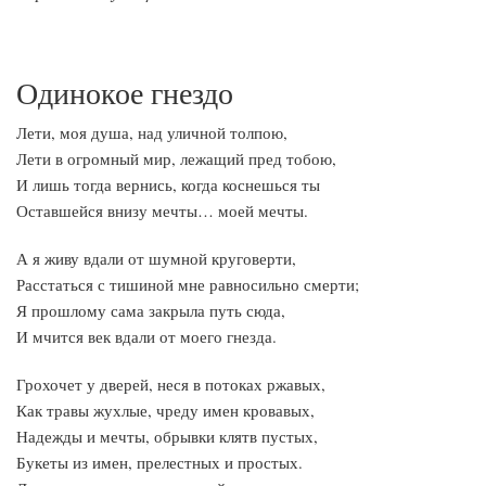
Одинокое гнездо
Лети, моя душа, над уличной толпою,
Лети в огромный мир, лежащий пред тобою,
И лишь тогда вернись, когда коснешься ты
Оставшейся внизу мечты… моей мечты.
А я живу вдали от шумной круговерти,
Расстаться с тишиной мне равносильно смерти;
Я прошлому сама закрыла путь сюда,
И мчится век вдали от моего гнезда.
Грохочет у дверей, неся в потоках ржавых,
Как травы жухлые, чреду имен кровавых,
Надежды и мечты, обрывки клятв пустых,
Букеты из имен, прелестных и простых.