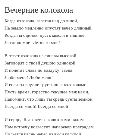
Вечерние колокола
Когда колокола, взлетая над долиной,
На землю медленно опустят вечер длинный,
Когда ты одинок, пусть мысли в тишине
Летят ко мне! Летят ко мне!
В ответ колокола из синевы высокой
Заговорят с твоей душою одинокой,
И полетят слова по воздуху, звеня:
Люби меня! Люби меня!
И если ты в душе грустишь с колоколами,
Пусть время, горестно текущее меж нами,
Напомнит, что лишь ты средь суеты земной
Всегда со мной! Всегда со мной!
И сердца благовест с колоколами рядом
Нам встречу возвестит наперекор преградам.
Польется песнь небес из выси голубой