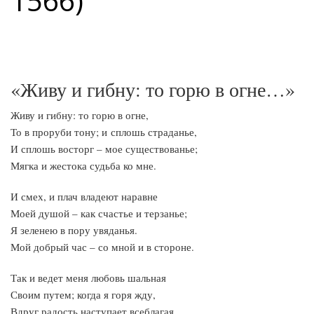
1566)
«Живу и гибну: то горю в огне…»
Живу и гибну: то горю в огне,
То в проруби тону; и сплошь страданье,
И сплошь восторг – мое существованье;
Мягка и жестока судьба ко мне.
И смех, и плач владеют наравне
Моей душой – как счастье и терзанье;
Я зеленею в пору увяданья.
Мой добрый час – со мной и в стороне.
Так и ведет меня любовь шальная
Своим путем; когда я горя жду,
Вдруг радость наступает всеблагая.