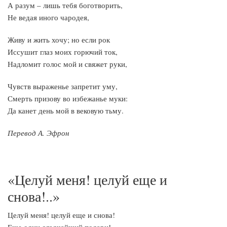
А разум – лишь тебя боготворить,
Не ведая иного чародея,
Живу и жить хочу; но если рок
Иссушит глаз моих горючий ток,
Надломит голос мой и свяжет руки,
Чувств выраженье запретит уму,
Смерть призову во избежанье муки:
Да канет день мой в вековую тьму.
Перевод А. Эфрон
«Целуй меня! целуй еще и
снова!..»
Целуй меня! целуй еще и снова!