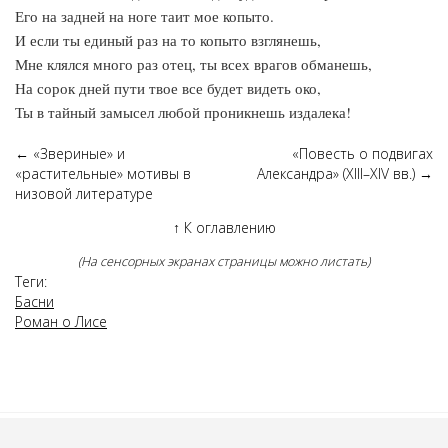
Его на задней на ноге таит мое копыто.
И если ты единый раз на то копыто взглянешь,
Мне клялся много раз отец, ты всех врагов обманешь,
На сорок дней пути твое все будет видеть око,
Ты в тайный замысел любой проникнешь издалека!
←
«Звериные» и
«Повесть о подвигах
«растительные» мотивы в
Александра» (XIII–XIV вв.)
→
низовой литературе
↑
К оглавлению
(На сенсорных экранах страницы можно листать)
Теги:
Басни
Роман о Лисе