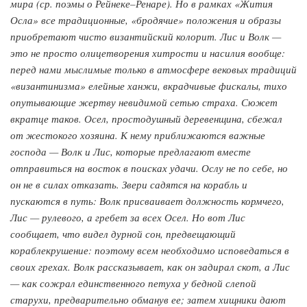
мира (ср. поэмы о Рейнеке–Ренаре). Но в рамках «Жития
Осла» все традиционные, «бродячие» положения и образы
приобретают чисто византийский колорит. Лис и Волк —
это не просто олицетворения хитрости и насилия вообще:
перед нами мыслимые только в атмосфере вековых традиций
«византинизма» елейные ханжи, вкрадчивые фискалы, тихо
опутывающие жертву невидимой сетью страха. Сюжет
вкратце таков. Осел, простодушный деревенщина, сбежал
от жестокого хозяина. К нему приближаются важные
господа — Волк и Лис, которые предлагают вместе
отправиться на восток в поисках удачи. Ослу не по себе, но
он не в силах отказать. Звери садятся на корабль и
пускаются в путь: Волк присваивает должность кормчего,
Лис — рулевого, а гребет за всех Осел. Но вот Лис
сообщает, что видел дурной сон, предвещающий
кораблекрушение: поэтому всем необходимо исповедаться в
своих грехах. Волк рассказывает, как он задирал скот, а Лис
— как сожрал единственного петуха у бедной слепой
старухи, предварительно обманув ее; затем хищники дают