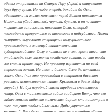
обеты отправиться на Святую Гору (Афон) и отпускают
друг другу грехи. Но когда очередь доходит до Осла,
обстановка на глазах меняется: перед Волком появляются
Номоканон (Свод законов), чернила, бумага, и он начинает
тщательно записывать показания Осла, который
неожиданно превратился из кающегося в подсудимого. Поэма
колоритно выражает отвращение полуграмотного
простолюдина к зловещей таинственности
судопроизводства. Ослу и каяться не в чем, кроме того, что
он однажды съел листочек хозяйского салата, за что тогда
же сполна принял кару. Но приговор изрекается по всей
строгости закона. На этом и должна была бы кончиться
жизнь Осла (как это происходит в старинном басенном
рассказе, использованном нашим Крыловым в басне «Мор
зверей»). Но дух народной сказки требовал счастливого
конца. Осел с таинственным видом сообщает Волку, что его
заднее копыто наделено магическим даром: кто посмотрит в
него, получит необычайные силы. Дабы укрепиться
молитвой, Волк долго стоит на коленях и твердит «Отче