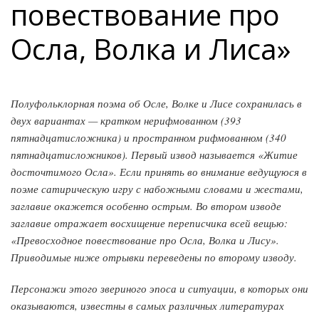
повествование про
Осла, Волка и Лиса»
Полуфольклорная поэма об Осле, Волке и Лисе сохранилась в
двух вариантах — кратком нерифмованном (393
пятнадцатисложника) и пространном рифмованном (340
пятнадцатисложников). Первый извод называется «Житие
досточтимого Осла». Если принять во внимание ведущуюся в
поэме сатирическую игру с набожными словами и жестами,
заглавие окажется особенно острым. Во втором изводе
заглавие отражает восхищение переписчика всей вещью:
«Превосходное повествование про Осла, Волка и Лису».
Приводимые ниже отрывки переведены по второму изводу.
Персонажи этого звериного эпоса и ситуации, в которых они
оказываются, известны в самых различных литературах