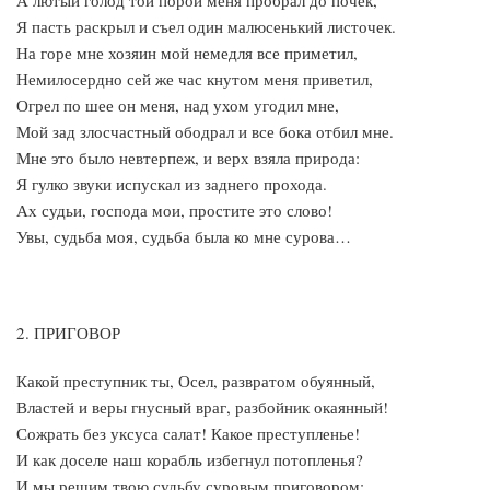
А лютый голод той порой меня пробрал до почек,
Я пасть раскрыл и съел один малюсенький листочек.
На горе мне хозяин мой немедля все приметил,
Немилосердно сей же час кнутом меня приветил,
Огрел по шее он меня, над ухом угодил мне,
Мой зад злосчастный ободрал и все бока отбил мне.
Мне это было невтерпеж, и верх взяла природа:
Я гулко звуки испускал из заднего прохода.
Ах судьи, господа мои, простите это слово!
Увы, судьба моя, судьба была ко мне сурова…
2. ПРИГОВОР
Какой преступник ты, Осел, развратом обуянный,
Властей и веры гнусный враг, разбойник окаянный!
Сожрать без уксуса салат! Какое преступленье!
И как доселе наш корабль избегнул потопленья?
И мы решим твою судьбу суровым приговором: