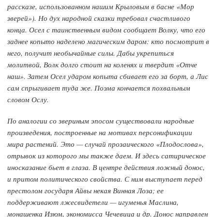
рассказе, использованном нашим Крыловым в басне «Мор
зверей»). Но дух народной сказки требовал счастливого
конца. Осел с таинственным видом сообщает Волку, что его
заднее копыто наделено магическим даром: кто посмотрит в
него, получит необычайные силы. Дабы укрепиться
молитвой, Волк долго стоит на коленях и твердит «Отче
наш». Затем Осел ударом копыта сбивает его за борт, а Лис
сам спрыгивает туда же. Поэма кончается похвальным
словом Ослу.
По аналогии со звериным эпосом существовали народные
произведения, построенные на мотивах персонификации
мира растений. Это — случай прозаического «Плодослова»,
отрывок из которого мы также даем. И здесь сатирическое
иносказание бьет в глаза. В центре действия ложный донос,
и притом политического свойства. С ним выступает перед
престолом государя Айвы некая Винная Лоза; ее
поддерживают лжесвидетели — игуменья Маслина,
монашенка Изюм, экономисса Чечевица и др. Донос направлен