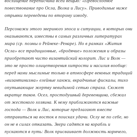
восхищение переписчика всей вещью: «Превосходное
повествование про Осла, Волка и Лису». Приводимые ниже
отрывки переведены по второму изводу.
Персонажи этого звериного эпоса и ситуации, в которых они
оказываются, известны в самых различных литературах
мира (ср. поэмы о Рейнеке–Ренаре). Но в рамках «Жития
Осла» все традиционные, «бродячие» положения и образы
приобретают чисто византийский колорит. Лис и Волк —
это не просто олицетворения хитрости и насилия вообще:
перед нами мыслимые только в атмосфере вековых традиций
«византинизма» елейные ханжи, вкрадчивые фискалы, тихо
опутывающие жертву невидимой сетью страха. Сюжет
вкратце таков. Осел, простодушный деревенщина, сбежал
от жестокого хозяина. К нему приближаются важные
господа — Волк и Лис, которые предлагают вместе
отправиться на восток в поисках удачи. Ослу не по себе, но
он не в силах отказать. Звери садятся на корабль и
пускаются в путь: Волк присваивает должность кормчего,