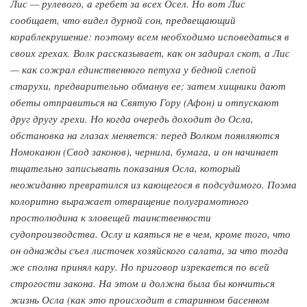
Лис — рулевого, а гребет за всех Осел. Но вот Лис
сообщает, что видел дурной сон, предвещающий
кораблекрушение: поэтому всем необходимо исповедаться в
своих грехах. Волк рассказывает, как он задирал скот, а Лис
— как сожрал единственного петуха у бедной слепой
старухи, предварительно обманув ее; затем хищники дают
обеты отправиться на Святую Гору (Афон) и отпускают
друг другу грехи. Но когда очередь доходит до Осла,
обстановка на глазах меняется: перед Волком появляются
Номоканон (Свод законов), чернила, бумага, и он начинает
тщательно записывать показания Осла, который
неожиданно превратился из кающегося в подсудимого. Поэма
колоритно выражает отвращение полуграмотного
простолюдина к зловещей таинственности
судопроизводства. Ослу и каяться не в чем, кроме того, что
он однажды съел листочек хозяйского салата, за что тогда
же сполна принял кару. Но приговор изрекается по всей
строгости закона. На этом и должна была бы кончиться
жизнь Осла (как это происходит в старинном басенном