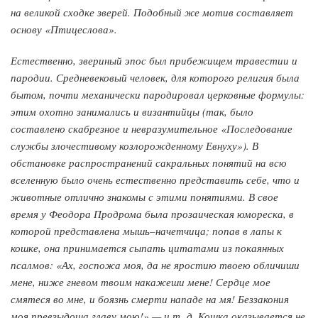
на великой сходке зверей. Подобный же мотив составляет
основу «Птицеслова».
Естественно, звериный эпос был прибежищем травестии и
пародии. Средневековый человек, для которого религия была
бытом, почти механически пародировал церковные формулы:
этим охотно занимались и византийцы (так, было
составлено скабрезное и невразумительное «Последование
службы злочестивому козлорожденному Евнуху»). В
обстановке распространений сакральных понятий на всю
вселенную было очень естественно представить себе, что и
животные отлично знакомы с этими понятиями. В свое
время у Феодора Продрома была прозаическая юмореска, в
которой представлена мышь–начетчица; попав в лапы к
кошке, она принимается сыпать цитатами из покаянных
псалмов: «Ах, госпожа моя, да не яростию твоею обличиши
мене, ниже гневом твоим накажеши мене! Сердце мое
смятеся во мне, и боязнь смерти нападе на мя! Беззакония
моя превзыдоша главу мою!» — и т. д. Кошка оказывается не