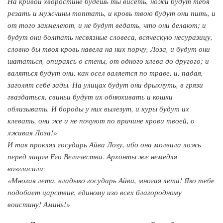
На кривой хворостине будешь ты висеть, ножи будут тебя
резать и мужчины топтать, и кровь твою будут они пить, и
от того захмелеют, и не будут ведать, что они делают; и
будут они болтать несвязные словеса, всяческую несуразицу,
словно бы твоя кровь навела на них порчу, Лоза, и будут они
шататься, опираясь о стены, от одного хлева до другого; и
валяться будут они, как осел валяется по траве, и, падая,
заголят себе зады. На улицах будут они дрыхнуть, в грязи
гваздаться, свиньи будут их обнюхивать и кошки
облизывать. И бороды у них вылезут, и куры будут их
клевать, они же и не почуют по причине крови твоей, о
лживая Лоза!»
И так проклял государь Айва Лозу, ибо она молвила ложь
перед лицом Его Величества. Архонты же немедля
возгласили:
«Многая лета, владыко государь Айва, многая лета! Яко тебе
подобает царствие, единому изо всех благородному
воистину! Аминь!»