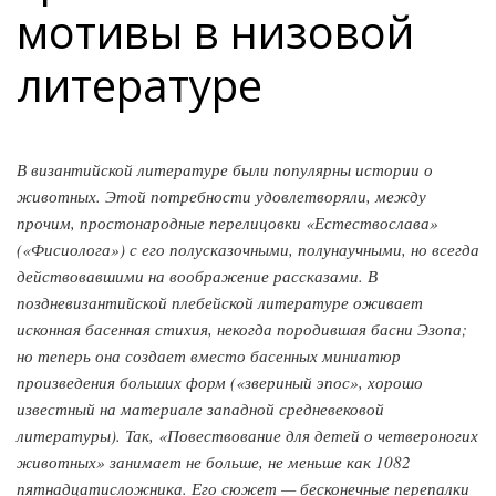
мотивы в низовой
литературе
В византийской литературе были популярны истории о
животных. Этой потребности удовлетворяли, между
прочим, простонародные перелицовки «Естествослава»
(«Фисиолога») с его полусказочными, полунаучными, но всегда
действовавшими на воображение рассказами. В
поздневизантийской плебейской литературе оживает
исконная басенная стихия, некогда породившая басни Эзопа;
но теперь она создает вместо басенных миниатюр
произведения больших форм («звериный эпос», хорошо
известный на материале западной средневековой
литературы). Так, «Повествование для детей о четвероногих
животных» занимает не больше, не меньше как 1082
пятнадцатисложника. Его сюжет — бесконечные перепалки