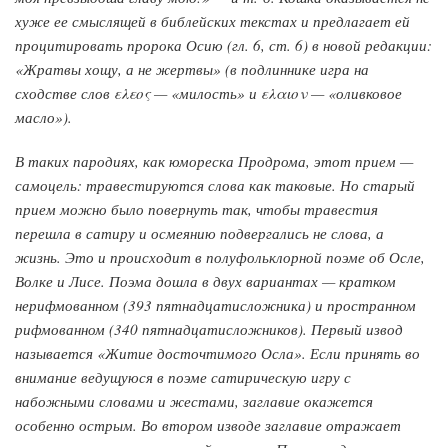
хуже ее смыслящей в библейских текстах и предлагает ей
процитировать пророка Осию (гл. 6, ст. 6) в новой редакции:
«Жратвы хощу, а не жертвы» (в подлиннике игра на
сходстве слов ελεος — «милость» и ελαιον — «оливковое
масло»).
В таких пародиях, как юмореска Продрома, этот прием —
самоцель: травестируются слова как таковые. Но старый
прием можно было повернуть так, чтобы травестия
перешла в сатиру и осмеянию подвергались не слова, а
жизнь. Это и происходит в полуфольклорной поэме об Осле,
Волке и Лисе. Поэма дошла в двух вариантах — кратком
нерифмованном (393 пятнадцатисложника) и пространном
рифмованном (340 пятнадцатисложников). Первый извод
называется «Житие досточтимого Осла». Если принять во
внимание ведущуюся в поэме сатирическую игру с
набожными словами и жестами, заглавие окажется
особенно острым. Во втором изводе заглавие отражает