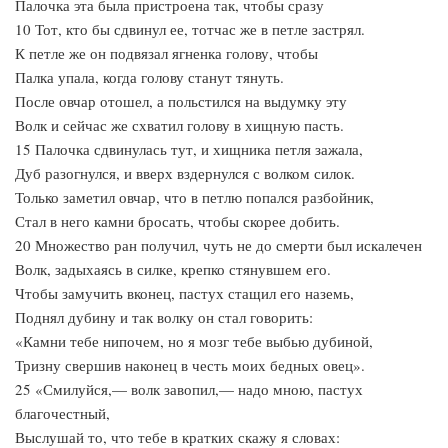
Палочка эта была пристроена так, чтобы сразу
10 Тот, кто бы сдвинул ее, тотчас же в петле застрял.
К петле же он подвязал ягненка голову, чтобы
Палка упала, когда голову станут тянуть.
После овчар отошел, а польстился на выдумку эту
Волк и сейчас же схватил голову в хищную пасть.
15 Палочка сдвинулась тут, и хищника петля зажала,
Дуб разогнулся, и вверх вздернулся с волком силок.
Только заметил овчар, что в петлю попался разбойник,
Стал в него камни бросать, чтобы скорее добить.
20 Множество ран получил, чуть не до смерти был искалечен
Волк, задыхаясь в силке, крепко стянувшем его.
Чтобы замучить вконец, пастух стащил его наземь,
Поднял дубину и так волку он стал говорить:
«Камни тебе нипочем, но я мозг тебе выбью дубиной,
Тризну свершив наконец в честь моих бедных овец».
25 «Смилуйся,— волк завопил,— надо мною, пастух
благочестный,
Выслушай то, что тебе в кратких скажу я словах: