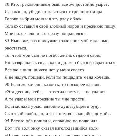
80 Кто, греховодником быв, все же достойно умрет,
И, наконец, убедил отказаться от грешного мира,
Голову выбрил мою и в эту рясу облек.
Только оставил я свой злобный норов и прежнюю пищу,
Мне полегчало, и вот сразу поправился я.
85 Ныне же, раз присужден заложник мой с жизнью
расстаться,
То, чтоб мой сын не погиб, жизнь отдаю я свою.
Но возвращаясь сюда, как и должен был я возвратиться,
Все же я нищ: ничего нет у меня своего.
Я не надул, пощади, коли ты пощадить меня хочешь,
90 Если же хочешь казнить, то поскорее казни».
«Эта десница тебя,— ответил пастух,— не ударит,
А те удары мои прежние ты мне прости.
Если монаха убью, вдвойне душегубцем я буду.
Сын твой свободен, и ты с ним возвращайся домой».
95 Весело оба пошли и, спокойно по полю идя,
Вот что волчонку сказал изголодавшийся волк:
«Право, сынок, ничего нет слаще овечьего мяса,