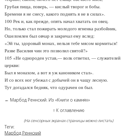
Грубая пища, поверь, — кислый творог и бобы.
Бремени я не снесу, какого поднять я не в силах».
100 Рек и, как прежде, опять начал хватать он овец.
Но, только стал пожирать молодого ягненка разбойник,
Ошеломлен был овчар и закричал ему вслед:
«Эй ты, здоровый монах, нельзя тебе мясом кормиться!
Разве Василия чин это позволил святой?»
105 «Не однороден устав,— волк ответил, — служителей
церкви:
Был я монахом, а вот я уж каноником стал».
И со всех ног убежал с добычей он в чащу лесную.
Тут догадался бедняк, что одурачен он был.
←
Марбод Реннский. Из «Книги о камнях»
↑
К оглавлению
(На сенсорных экранах страницы можно листать)
Теги:
Марбод Реннский