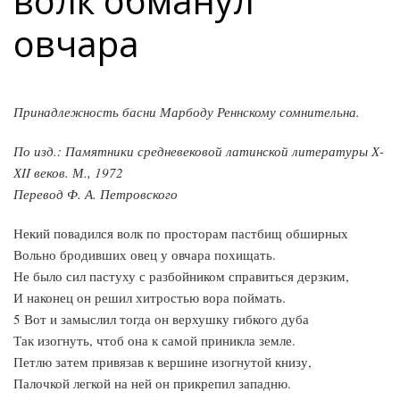
волк обманул
овчара
Принадлежность басни Марбоду Реннскому сомнительна.
По изд.: Памятники средневековой латинской литературы Х-
ХII веков. М., 1972
Перевод Ф. А. Петровского
Некий повадился волк по просторам пастбищ обширных
Вольно бродивших овец у овчара похищать.
Не было сил пастуху с разбойником справиться дерзким,
И наконец он решил хитростью вора поймать.
5 Вот и замыслил тогда он верхушку гибкого дуба
Так изогнуть, чтоб она к самой приникла земле.
Петлю затем привязав к вершине изогнутой книзу,
Палочкой легкой на ней он прикрепил западню.