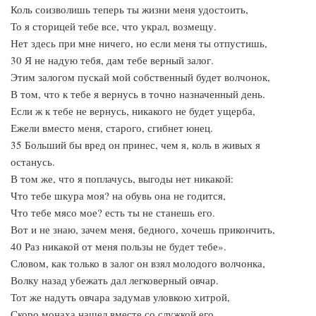
Коль соизволишь теперь ты жизни меня удостоить,
То я сторицей тебе все, что украл, возмещу.
Нет здесь при мне ничего, но если меня ты отпустишь,
30 Я не надую тебя, дам тебе верный залог.
Этим залогом пускай мой собственный будет волчонок,
В том, что к тебе я вернусь в точно назначенный день.
Если ж к тебе не вернусь, никакого не будет ущерба,
Ежели вместо меня, старого, сгибнет юнец.
35 Больший бы вред он принес, чем я, коль в живых я
останусь.
В том же, что я поплачусь, выгоды нет никакой:
Что тебе шкура моя? на обувь она не годится,
Что тебе мясо мое? есть ты не станешь его.
Вот и не знаю, зачем меня, бедного, хочешь прикончить,
40 Раз никакой от меня пользы не будет тебе».
Словом, как только в залог он взял молодого волчонка,
Волку назад убежать дал легковерный овчар.
Тот же надуть овчара задумав уловкою хитрой,
Скоро монаха нашел вместе со служкой его.