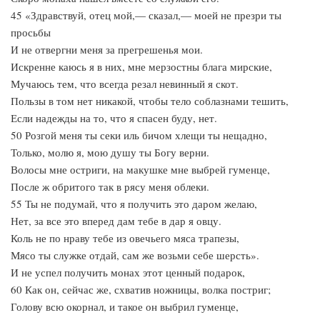
45 «Здравствуй, отец мой,— сказал,— моей не презри ты
просьбы
И не отвергни меня за прегрешенья мои.
Искренне каюсь я в них, мне мерзостны блага мирские,
Мучаюсь тем, что всегда резал невинный я скот.
Пользы в том нет никакой, чтобы тело соблазнами тешить,
Если надежды на то, что я спасен буду, нет.
50 Розгой меня ты секи иль бичом хлещи ты нещадно,
Только, молю я, мою душу ты Богу верни.
Волосы мне остриги, на макушке мне выбрей гуменце,
После ж обритого так в рясу меня облеки.
55 Ты не подумай, что я получить это даром желаю,
Нет, за все это вперед дам тебе в дар я овцу.
Коль не по нраву тебе из овечьего мяса трапезы,
Мясо ты служке отдай, сам же возьми себе шерсть».
И не успел получить монах этот ценный подарок,
60 Как он, сейчас же, схватив ножницы, волка постриг;
Голову всю окорнал, и такое он выбрил гуменце,