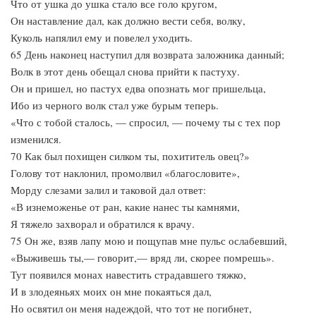
Что от ушка до ушка стало все голо кругом,
Он наставление дал, как должно вести себя, волку,
Куколь напялил ему и повелел уходить.
65 День наконец наступил для возврата заложника данный;
Волк в этот день обещал снова прийти к пастуху.
Он и пришел, но пастух едва опознать мог пришельца,
Ибо из черного волк стал уже бурым теперь.
«Что с тобой сталось, — спросил, — почему ты с тех пор
изменился.
70 Как был похищен силком ты, похититель овец?»
Голову тот наклонил, промолвил «благословите»,
Морду слезами залил и таковой дал ответ:
«В изнеможенье от ран, какие нанес ты камнями,
Я тяжело захворал и обратился к врачу.
75 Он же, взяв лапу мою и пощупав мне пульс ослабевший,
«Выживешь ты,— говорит,— вряд ли, скорее помрешь».
Тут появился монах навестить страдавшего тяжко,
И в злодеяньях моих он мне покаяться дал,
Но освятил он меня надеждой, что тот не погибнет,