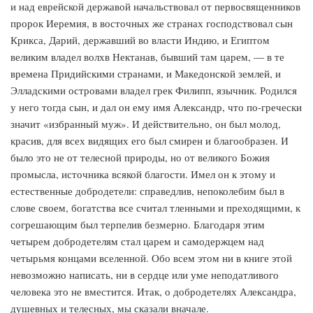
и над еврейской державой начальствовал от первосвященников
пророк Иеремия, в восточных же странах господствовал сын
Крикса, Дарий, державший во власти Индию, и Египтом
великим владел волхв Нектанав, бывший там царем, — в те
времена Придийскими странами, и Македонской землей, и
Элладскими островами владел грек Филипп, язычник. Родился
у него тогда сын, и дал он ему имя Александр, что по-гречески
значит «избранный муж». И действительно, он был молод,
красив, для всех видящих его был смирен и благообразен. И
было это не от телесной природы, но от великого Божия
промысла, источника всякой благости. Имел он к этому и
естественные добродетели: справедлив, непоколебим был в
слове своем, богатства все считал тленными и преходящими, к
согрешающим был терпелив безмерно. Благодаря этим
четырем добродетелям стал царем и самодержцем над
четырьмя концами вселенной. Обо всем этом ни в книге этой
невозможно написать, ни в сердце или уме неподатливого
человека это не вместится. Итак, о добродетелях Александра,
душевных и телесных, мы сказали вначале.