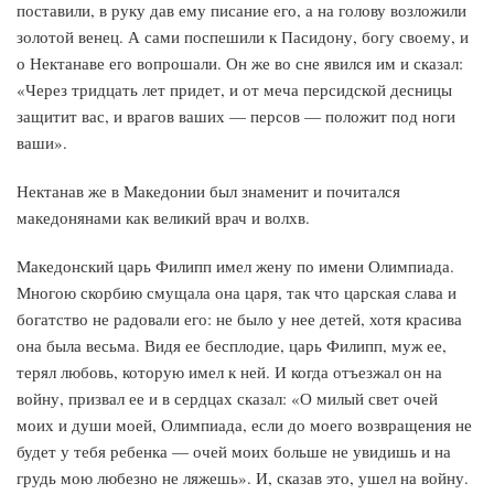
поставили, в руку дав ему писание его, а на голову возложили
золотой венец. А сами поспешили к Пасидону, богу своему, и
о Нектанаве его вопрошали. Он же во сне явился им и сказал:
«Через тридцать лет придет, и от меча персидской десницы
защитит вас, и врагов ваших — персов — положит под ноги
ваши».
Нектанав же в Македонии был знаменит и почитался
македонянами как великий врач и волхв.
Македонский царь Филипп имел жену по имени Олимпиада.
Многою скорбию смущала она царя, так что царская слава и
богатство не радовали его: не было у нее детей, хотя красива
она была весьма. Видя ее бесплодие, царь Филипп, муж ее,
терял любовь, которую имел к ней. И когда отъезжал он на
войну, призвал ее и в сердцах сказал: «О милый свет очей
моих и души моей, Олимпиада, если до моего возвращения не
будет у тебя ребенка — очей моих больше не увидишь и на
грудь мою любезно не ляжешь». И, сказав это, ушел на войну.