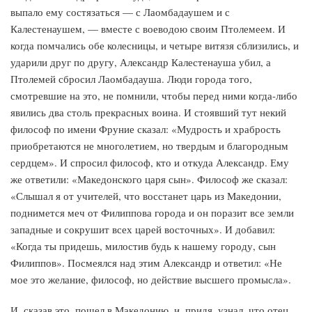
выпало ему состязаться — с Лаомбадаушем и с
Калестенаушем, — вместе с воеводою своим Птолемеем. И
когда помчались обе колесницы, и четыре витязя сблизились, и
ударили друг по другу, Александр Калестенауша убил, а
Птолемей сбросил Лаомбадауша. Люди города того,
смотревшие на это, не помнили, чтобы перед ними когда-либо
явились два столь прекрасных воина. И стоявший тут некий
философ по имени Фруние сказал: «Мудрость и храбрость
приобретаются не многолетием, но твердым и благородным
сердцем». И спросил философ, кто и откуда Александр. Ему
же ответили: «Македонского царя сын». Философ же сказал:
«Слышал я от учителей, что восстанет царь из Македонии,
поднимется меч от Филиппова города и он поразит все земли
западные и сокрушит всех царей восточных». И добавил:
«Когда ты придешь, милостив будь к нашему городу, сын
Филиппов». Посмеялся над этим Александр и ответил: «Не
мое это желание, философ, но действие высшего промысла».
И, сказав это, пошел в Македонию, и, придя, узнал, что отец