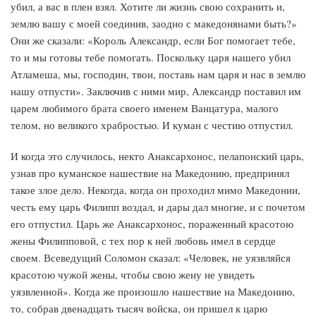
убил, а вас в плен взял. Хотите ли жизнь свою сохранить и,
землю вашу с моей соединив, заодно с македонянами быть?»
Они же сказали: «Король Александр, если Бог помогает тебе,
то и мы готовы тебе помогать. Поскольку царя нашего убил
Атламеша, мы, господин, твои, поставь нам царя и нас в землю
нашу отпусти». Заключив с ними мир, Александр поставил им
царем любимого брата своего именем Ванцатура, малого
телом, но великого храбростью. И куман с честию отпустил.
И когда это случилось, некто Анаксархонос, пелапонский царь,
узнав про куманское нашествие на Македонию, предпринял
такое злое дело. Некогда, когда он проходил мимо Македонии,
честь ему царь Филипп воздал, и дары дал многие, и с почетом
его отпустил. Царь же Анаксархонос, пораженный красотою
жены Филипповой, с тех пор к ней любовь имел в сердце
своем. Всеведущий Соломон сказал: «Человек, не уязвляйся
красотою чужой жены, чтобы свою жену не увидеть
уязвленной». Когда же произошло нашествие на Македонию,
то, собрав двенадцать тысяч войска, он пришел к царю