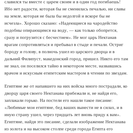
славился ты вместе с царем своим и в один год погибаешь!
Ибо нет радости, которая бы не сменилась печалью, ни славы
на земле, которая не была бы недолгой и вскоре бы не
исчезла». Хорошо сказано: «Надеющиеся на чародейство
подобны опирающимся на воду, — как только обопрется,
сразу и погрузится с бесчестием». Не мог царь Нектанав
врагам сопротивляться и пребывал в стыде и печали. Остриг
бороду и голову, в полночь ушел из царского дворца и в
дальний Филипуст, македонский город, пришел. Никто его там
не знал, он поселился тайно в некотором месте, назвавшись
врачом и искусным египетским мастером в чтении по звездам.
Египтяне же от напавшего на них войска много пострадали, ко
дворцу царя своего Нектанава прибежали и, не найдя его,
заплакали горько. На постели его нашли такое писание:
«Любимые мои египтяне, бед ваших вынести не в силах, и в
иную страну ушел, через тридцать лет вновь приду к вам».
Египтяне, найдя это писание, сделали изображение Нектанава
из золота и на высоком столпе среди города Египта его