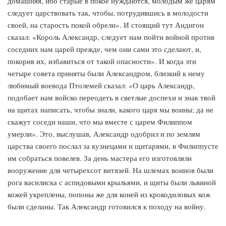
домашняя, ибо старые в покое нуждаются, молодым же царям
следует царствовать так, чтобы, потрудившись в молодости
своей, на старость покой обрели». И стоящий тут Андигон
сказал: «Король Александр, следует нам пойти войной против
соседних нам царей прежде, чем они сами это сделают, и,
покорив их, избавиться от такой опасности». И когда эти
четыре совета приняты были Александром, близкий к нему
любимый воевода Птолемей сказал: «О царь Александр,
подобает нам войско переодеть в светлые доспехи и знак твой
на щитах написать, чтобы знали, какого царя мы воины; да не
скажут соседи наши, что мы вместе с царем Филиппом
умерли». Это, выслушав, Александр одобрил и по землям
царства своего послал за кузнецами и щитарями, в Филиппусте
им собраться повелев. За день мастера его изготовляли
вооружение для четырехсот витязей. На шлемах воинов были
рога василиска с аспидовыми крыльями, и щиты были львиной
кожей укреплены, попоны же для коней из крокодиловых кож
были сделаны. Так Александр готовился к походу на войну.