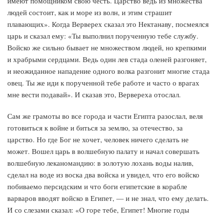
имеют помощником свою честь. Царство ведь из множества
людей состоит, как и море из волн, и этим страшит
плавающих». Когда Верверех сказал это Нектанаву, посмеялся
царь и сказал ему: «Ты выполнил порученную тебе службу.
Войско же сильно бывает не множеством людей, но крепкими
и храбрыми сердцами. Ведь один лев стада оленей разгоняет,
и неожиданное нападение одного волка разгонит многие стада
овец. Ты же иди к порученной тебе работе и часто о врагах
мне вести подавай». И сказав это, Вервереха отослал.
Сам же грамоты во все города и части Египта разослал, веля
готовиться к войне и биться за землю, за отечество, за
царство. Но где Бог не хочет, человек ничего сделать не
может. Вошел царь в волшебную палату и начал совершать
волшебную леканомандию: в золотую лохань воды налив,
сделал на воде из воска два войска и увидел, что его войско
побиваемо персидским и что боги египетские в корабле
варваров вводят войско в Египет, — и не знал, что ему делать.
И со слезами сказал: «О горе тебе, Египет! Многие годы