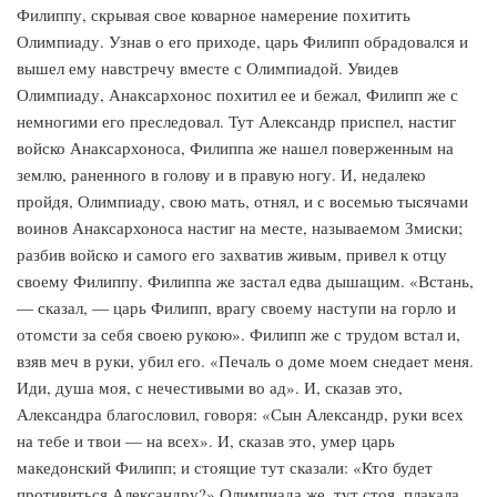
Филиппу, скрывая свое коварное намерение похитить
Олимпиаду. Узнав о его приходе, царь Филипп обрадовался и
вышел ему навстречу вместе с Олимпиадой. Увидев
Олимпиаду, Анаксархонос похитил ее и бежал, Филипп же с
немногими его преследовал. Тут Александр приспел, настиг
войско Анаксархоноса, Филиппа же нашел поверженным на
землю, раненного в голову и в правую ногу. И, недалеко
пройдя, Олимпиаду, свою мать, отнял, и с восемью тысячами
воинов Анаксархоноса настиг на месте, называемом Змиски;
разбив войско и самого его захватив живым, привел к отцу
своему Филиппу. Филиппа же застал едва дышащим. «Встань,
— сказал, — царь Филипп, врагу своему наступи на горло и
отомсти за себя своею рукою». Филипп же с трудом встал и,
взяв меч в руки, убил его. «Печаль о доме моем снедает меня.
Иди, душа моя, с нечестивыми во ад». И, сказав это,
Александра благословил, говоря: «Сын Александр, руки всех
на тебе и твои — на всех». И, сказав это, умер царь
македонский Филипп; и стоящие тут сказали: «Кто будет
противиться Александру?» Олимпиада же, тут стоя, плакала.