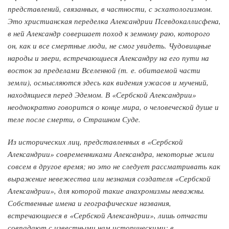
представлений, связанных, в частности, с эсхатологизмом.
Это христианская переделка Александрии Псевдокаллисфена,
в ней Александр совершает поход к земному раю, которого
он, как и все смертные люди, не смог увидеть. Чудовищные
народы и звери, встречающиеся Александру на его пути на
восток за пределами Вселенной (т. е. обитаемой части
земли), осмысляются здесь как видения ужасов и мучений,
находящиеся перед Эдемом. В «Сербской Александрии»
неоднократно говорится о конце мира, о человеческой душе и
теле после смерти, о Страшном Суде.
Из исторических лиц, представленных в «Сербской
Александрии» современниками Александра, некоторые жили
совсем в другое время; но это не следует рассматривать как
выражение невежества или незнания создателя «Сербской
Александрии», для которой такие анахронизмы неважны.
Собственные имена и географические названия,
встречающиеся в «Сербской Александрии», лишь отчасти
совпадают с известными нам историческими; в