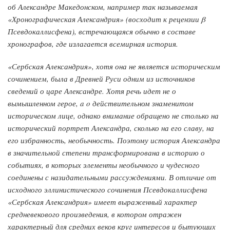
об Александре Македонском, например так называемая
«Хронографическая Александрия» (восходит к рецензии β
Псевдокаллисфена), встречающаяся обычно в составе
хронографов, где излагается всемирная история.
«Сербская Александрия», хотя она не является историческим
сочинением, была в Древней Руси одним из источников
сведений о царе Александре. Хотя речь идет не о
вымышленном герое, a o действительном знаменитом
историческом лице, однако внимание обращено не столько на
исторический портрет Александра, сколько на его славу, на
его избранность, необычность. Поэтому история Александра
в значительной степени трансформирована в историю о
событиях, в которых элементы необычного и чудесного
соединены с назидательными рассуждениями. В отличие от
исходного эллинистического сочинения Псевдокаллисфена
«Сербская Александрия» имеет выраженный характер
средневекового произведения, в котором отражен
характерный для средних веков круг интересов и бытующих