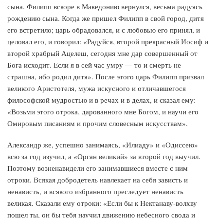
сына. Филипп вскоре в Македонию вернулся, весьма радуясь
рождению сына. Когда же пришел Филипп в свой город, дитя
его встретило; царь обрадовался, и с любовью его принял, и
целовал его, и говорил: «Радуйся, второй прекрасный Иосиф и
второй храбрый Ацелеш, сегодня мне дар совершенный от
Бога исходит. Если я в сей час умру — то и смерть не
страшна, ибо родил дитя». После этого царь Филипп призвал
великого Аристотеля, мужа искусного и отличавшегося
философской мудростью и в речах и в делах, и сказал ему:
«Возьми этого отрока, дарованного мне Богом, и научи его
Омировым писаниям и прочим словесным искусствам».
Александр же, успешно занимаясь, «Илиаду» и «Одиссею»
всю за год изучил, а «Орган великий» за второй год выучил.
Поэтому возненавидели его занимавшиеся вместе с ним
отроки. Всякая добродетель навлекает на себя зависть и
ненависть, и всякого избранного преследует ненависть
великая. Сказали ему отроки: «Если бы к Нектанаву-волхву
пошел ты, он бы тебя научил движению небесного свода и