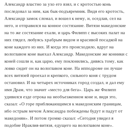
Александр властно за ухо его взял, и с кротостью конь
последовал за ним, как бык-подъяремник. Видя его кротость,
Александр замок сломал, и вошел к нему, и, оседлав, сел на
него, и отправился на конное состязание. Витязи македонские
на то же состязание ехали, и царь Филипп с высоких палат на
них глядел, любуясь храбрым видом и красивой посадкой на
коне каждого из них. И когда это происходило, вдруг на
вологлавом коне выехал Александр. Македонские же конники с
коней сошли и, как царю, ему поклонились, дивясь тому, как
ловко сидит он на вологлавом коне. На ипподроме он лучше
всех витязей проехал и крепкого, сильного коня с трудом
остановил. И на четырех источниках город создал, и дал ему
имя Драм, что значит «место для бега». Царь же Филипп
удивился езде отрока на необъезженном коне и, видя это,
сказал: «О горе приближающимся к македонским границам,
ибо острым мечом Александра побеждены будут и падут от
македонян». И потом громко сказал: «Сегодня увидел я
подобие Ираклия-витязя, едущего на вологлавом коне».