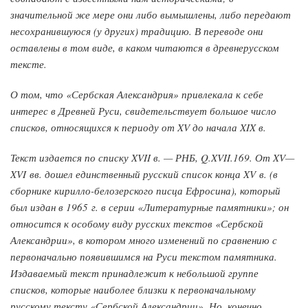
значительной же мере они либо вымышлены, либо передают
несохранившуюся (у других) традицию. В переводе они
оставлены в том виде, в каком читаются в древнерусском
тексте.
О том, что «Сербская Александрия» привлекала к себе
интерес в Древней Руси, свидетельствует большое число
списков, относящихся к периоду от XV до начала XIX в.
Текст издается по списку XVII в. — РНБ, Q.XVII.169. От XV—
XVI вв. дошел единственный русский список конца XV в. (в
сборнике кирилло-белозерского писца Ефросина), который
был издан в 1965 г. в серии «Литературные памятники»; он
относится к особому виду русских текстов «Сербской
Александрии», в котором много изменений по сравнению с
первоначально появившимся на Руси текстом памятника.
Издаваемый текст принадлежит к небольшой группе
списков, которые наиболее близки к первоначальному
русскому тексту «Сербской Александрии». Но, конечно,