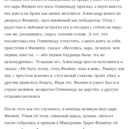
его царь Филипп его мать Олимпиаду прогнал, а иную вместо
нее взял и на браке как жених веселится. Александр вошел во
дворец к Филиппу, прославляемый как победитель. Отец с
радостью и любовью встретил его и посадил с собою на пиру;
сам же, раскаиваясь, сидел, склонив голову. А тот, что
посоветовал ему Олимпиаду отпустить, а иную взять за себя,
приступив к Филиппу, сказал: «Веселись, царь, лучшую, чем
первая, взял ты, — ибо первая блудница была, эта же
целомудренна». Услышав это, Александр ярости исполнился и
сказал: «Не быть этому, отец Филипп, пока я жив». Рыкнул, как
лев, с престола вскочил и, стол малый схватив, троих убил, а
другим пришлось бежать. Видя это, Филипп в ужасе был и в
страхе великом, возвратил Олимпиаду на царство, а другую
отправил восвояси.
После того как это случилось, в немощь великую впал царь
Филипп. Узнав об этом, северный народ, кумане, пятьсот
тысяч собрались и пришли к Македонии. Царю Филиппу об