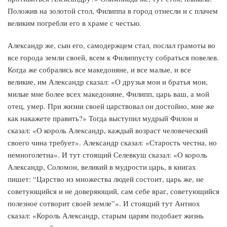
Положив на золотой стол, Филиппа в город отнесли и с плачем
великим погребли его в храме с честью.
Александр же, сын его, самодержцем стал, послал грамоты во
все города земли своей, всем к Филиппусту собраться повелев.
Когда же собрались все македоняне, и все малые, и все
великие, им Александр сказал: «О друзья мои и братья мои,
милые мне более всех македоняне, Филипп, царь ваш, а мой
отец, умер. При жизни своей царствовал он достойно, мне же
как накажете править?» Тогда выступил мудрый Филон и
сказал: «О король Александр, каждый возраст человеческий
своего чина требует». Александр сказал: «Старость честна, но
немноголетна». И тут стоящий Селевкуш сказал: «О король
Александр, Соломон, великий в мудрости царь, в книгах
пишет: “Царство из множества людей состоит, царь же, не
советующийся и не доверяющий, сам себе враг, советующийся
полезное сотворит своей земле”». И стоящий тут Антиох
сказал: «Король Александр, старым царям подобает жизнь