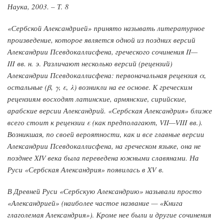
Наука, 2003. – Т. 8
«Сербской Александрией» принято называть литературное
произведение, которое является одной из поздних версий
Александрии Псевдокаллисфена, греческого сочинения II—
III вв. н. э. Различают несколько версий (рецензий)
Александрии Псевдокаллисфена: первоначальная рецензия α,
остальные (β, γ, ε, λ) возникли на ее основе. К греческим
рецензиям восходят латинские, армянские, сирийские,
арабские версии Александрий. «Сербская Александрия» ближе
всего стоит к рецензии ε (как предполагают, VII—VIII вв.).
Возникшая, по своей вероятности, как и все главные версии
Александрии Псевдокаллисфена, на греческом языке, она не
позднее XIV века была переведена южными славянами. На
Руси «Сербская Александрия» появилась в XV в.
В Древней Руси «Сербскую Александрию» называли просто
«Александрией» (наиболее частое название — «Книга
глаголемая Александрия»). Кроме нее были и другие сочинения