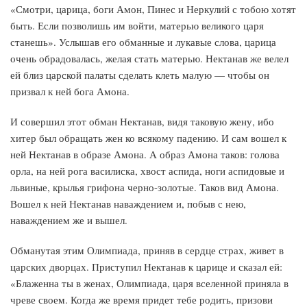
«Смотри, царица, боги Амон, Пинес и Неркулий с тобою хотят
быть. Если позволишь им войти, матерью великого царя
станешь». Услышав его обманные и лукавые слова, царица
очень обрадовалась, желая стать матерью. Нектанав же велел
ей близ царской палаты сделать клеть малую — чтобы он
призвал к ней бога Амона.
И совершил этот обман Нектанав, видя таковую жену, ибо
хитер был обращать жен ко всякому падению. И сам вошел к
ней Нектанав в образе Амона. А образ Амона таков: голова
орла, на ней рога василиска, хвост аспида, ноги аспидовые и
львиные, крылья грифона черно-золотые. Таков вид Амона.
Вошел к ней Нектанав наваждением и, побыв с нею,
наваждением же и вышел.
Обманутая этим Олимпиада, приняв в сердце страх, живет в
царских дворцах. Приступил Нектанав к царице и сказал ей:
«Блаженна ты в женах, Олимпиада, царя вселенной приняла в
чреве своем. Когда же время придет тебе родить, призови