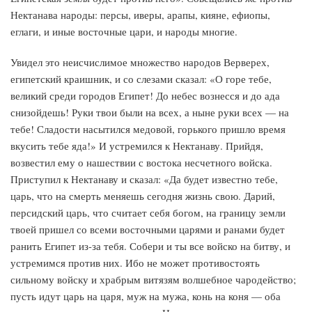
Нектанава народы: персы, иверы, арапы, кияне, ефиопы,
еглаги, и иные восточные цари, и народы многие.
Увидел это неисчислимое множество народов Верверех,
египетский краишник, и со слезами сказал: «О горе тебе,
великий среди городов Египет! До небес вознесся и до ада
снизойдешь! Руки твои были на всех, а ныне руки всех — на
тебе! Сладости насытился медовой, горького пришло время
вкусить тебе яда!» И устремился к Нектанаву. Прийдя,
возвестил ему о нашествии с востока несчетного войска.
Приступил к Нектанаву и сказал: «Да будет известно тебе,
царь, что на смерть меняешь сегодня жизнь свою. Дарий,
персидский царь, что считает себя богом, на границу земли
твоей пришел со всеми восточными царями и ранами будет
ранить Египет из-за тебя. Собери и ты все войско на битву, и
устремимся против них. Ибо не может противостоять
сильному войску и храбрым витязям волшебное чародейство;
пусть идут царь на царя, муж на мужа, конь на коня — оба