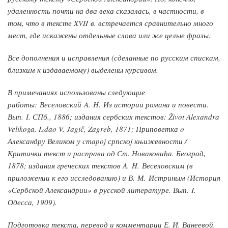
удаленность почти на два века сказалась, в частности, в
том, что в тексте XVII в. встречается сравнительно много
мест, где искажены отдельные слова или же целые фразы.
Все дополнения и исправления (сделанные по русским спискам,
близким к издаваемому) выделены курсивом.
В примечаниях использованы следующие
работы: Веселовский A. H. Из истории романа и повести.
Вып. I. СПб., 1886; издания сербских текстов: Život Alexandra
Velikoga. Izdao V. Jagič, Zagreb, 1871; Приповетка o
Александру Великом у cтapoj српскоj књижевности /
Критички текст и расправа од Ст. Новаковића. Београд,
1878; издания греческих текстов A. H. Веселовским (в
приложении к его исследованию) и В. М. Истриным (История
«Сербской Александрии» в русской литературе. Вып. I.
Одесса, 1909).
Подготовка текста, перевод и комментарии Е. И. Ванеевой​.