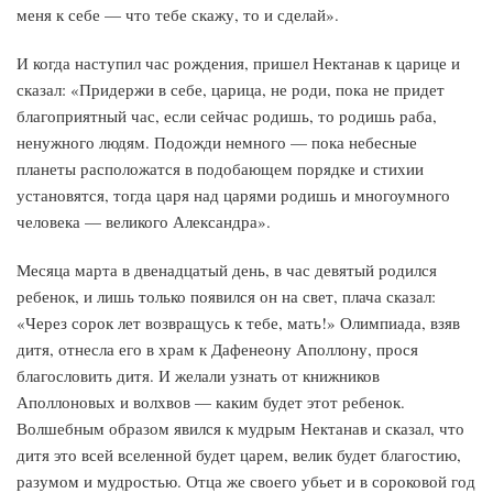
меня к себе — что тебе скажу, то и сделай».
И когда наступил час рождения, пришел Нектанав к царице и
сказал: «Придержи в себе, царица, не роди, пока не придет
благоприятный час, если сейчас родишь, то родишь раба,
ненужного людям. Подожди немного — пока небесные
планеты расположатся в подобающем порядке и стихии
установятся, тогда царя над царями родишь и многоумного
человека — великого Александра».
Месяца марта в двенадцатый день, в час девятый родился
ребенок, и лишь только появился он на свет, плача сказал:
«Через сорок лет возвращусь к тебе, мать!» Олимпиада, взяв
дитя, отнесла его в храм к Дафенеону Аполлону, прося
благословить дитя. И желали узнать от книжников
Аполлоновых и волхвов — каким будет этот ребенок.
Волшебным образом явился к мудрым Нектанав и сказал, что
дитя это всей вселенной будет царем, велик будет благостию,
разумом и мудростью. Отца же своего убьет и в сороковой год