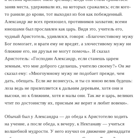
заняв места, удерживали их, на которых сражались; если кого-
то ранили до крови, тот выходил из боя как побежденный.
Александр же всех превзошел, противников захватив; всеми
юношами был прославлен как царь. Видя это, учитель его,
чудный Аристотель, удивлялся, говоря: «Благочестивому мужу
Бог помогает, и враги ему не вредят, а злочестивому мужу ни
ближние его, ни друзья не могут помочь». И сказал
Аристотель: «Господин Александр, если станешь царем
земным, что мне доброго сделаешь, учителю своему?» Он же
сказал ему: «Многоумному мужу не подобает прежде, чем
дать, обещать. Если же вознесусь, и ты со мною велик будешь:
лоза ведь не прилепляется к дальним деревьям, хотя они и
высоки, но к ближним, хотя и малы они. Так же и царь, великих
чтит по достоинству их, присным же верит и любит вовеки».
Обычай был у Александра — до обеда к Аристотелю ходить
на учение, а после обеда, к вечеру, к Нектанаву — учиться
волшебной мудрости. У него изучил он движение двенадцати