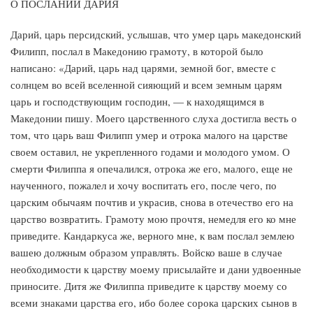
О ПОСЛАНИИ ДАРИЯ
Дарий, царь персидский, услышав, что умер царь македонский
Филипп, послал в Македонию грамоту, в которой было
написано: «Дарий, царь над царями, земной бог, вместе с
солнцем во всей вселенной сияющий и всем земным царям
царь и господствующим господин, — к находящимся в
Македонии пишу. Моего царственного слуха достигла весть о
том, что царь ваш Филипп умер и отрока малого на царстве
своем оставил, не укрепленного годами и молодого умом. О
смерти Филиппа я опечалился, отрока же его, малого, еще не
наученного, пожалел и хочу воспитать его, после чего, по
царским обычаям почтив и украсив, снова в отечество его на
царство возвратить. Грамоту мою прочтя, немедля его ко мне
приведите. Кандаркуса же, верного мне, к вам послал землею
вашею должным образом управлять. Войско ваше в случае
необходимости к царству моему присылайте и дани удвоенные
приносите. Дитя же Филиппа приведите к царству моему со
всеми знаками царства его, ибо более сорока царских сынов в