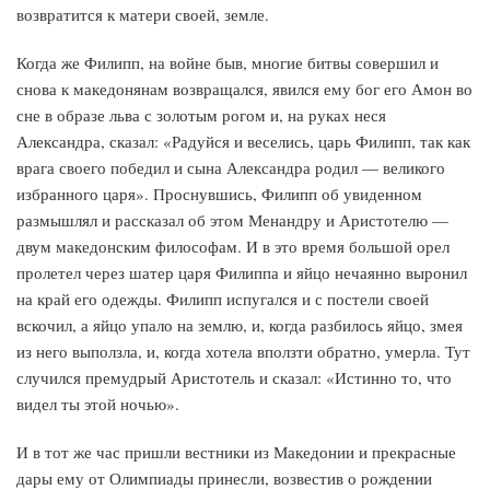
возвратится к матери своей, земле.
Когда же Филипп, на войне быв, многие битвы совершил и
снова к македонянам возвращался, явился ему бог его Амон во
сне в образе льва с золотым рогом и, на руках неся
Александра, сказал: «Радуйся и веселись, царь Филипп, так как
врага своего победил и сына Александра родил — великого
избранного царя». Проснувшись, Филипп об увиденном
размышлял и рассказал об этом Менандру и Аристотелю —
двум македонским философам. И в это время большой орел
пролетел через шатер царя Филиппа и яйцо нечаянно выронил
на край его одежды. Филипп испугался и с постели своей
вскочил, а яйцо упало на землю, и, когда разбилось яйцо, змея
из него выползла, и, когда хотела вползти обратно, умерла. Тут
случился премудрый Аристотель и сказал: «Истинно то, что
видел ты этой ночью».
И в тот же час пришли вестники из Македонии и прекрасные
дары ему от Олимпиады принесли, возвестив о рождении