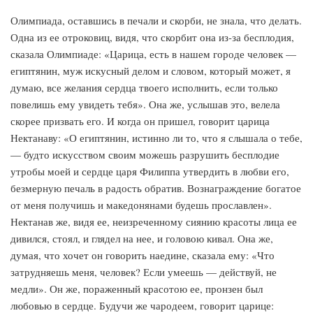
Олимпиада, оставшись в печали и скорби, не знала, что делать.
Одна из ее отроковиц, видя, что скорбит она из-за бесплодия,
сказала Олимпиаде: «Царица, есть в нашем городе человек —
египтянин, муж искусный делом и словом, который может, я
думаю, все желания сердца твоего исполнить, если только
повелишь ему увидеть тебя». Она же, услышав это, велела
скорее призвать его. И когда он пришел, говорит царица
Нектанаву: «О египтянин, истинно ли то, что я слышала о тебе,
— будто искусством своим можешь разрушить бесплодие
утробы моей и сердце царя Филиппа утвердить в любви его,
безмерную печаль в радость обратив. Вознаграждение богатое
от меня получишь и македонянами будешь прославлен».
Нектанав же, видя ее, неизреченному сиянию красоты лица ее
дивился, стоял, и глядел на нее, и головою кивал. Она же,
думая, что хочет он говорить наедине, сказала ему: «Что
затрудняешь меня, человек? Если умеешь — действуй, не
медли». Он же, пораженный красотою ее, пронзен был
любовью в сердце. Будучи же чародеем, говорит царице: