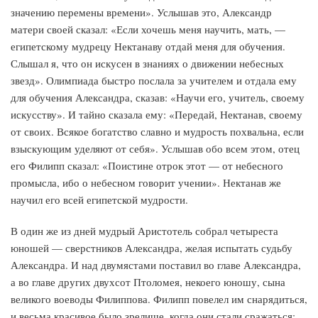
значению перемены времени». Услышав это, Александр
матери своей сказал: «Если хочешь меня научить, мать, —
египетскому мудрецу Нектанаву отдай меня для обучения.
Слышал я, что он искусен в знаниях о движении небесных
звезд». Олимпиада быстро послала за учителем и отдала ему
для обучения Александра, сказав: «Научи его, учитель, своему
искусству». И тайно сказала ему: «Передай, Нектанав, своему
от своих. Всякое богатство славно и мудрость похвальна, если
взыскующим уделяют от себя». Услышав обо всем этом, отец
его Филипп сказал: «Поистине отрок этот — от небесного
промысла, ибо о небесном говорит учении». Нектанав же
научил его всей египетской мудрости.
В один же из дней мудрый Аристотель собрал четыреста
юношей — сверстников Александра, желая испытать судьбу
Александра. И над двумястами поставил во главе Александра,
а во главе других двухсот Птоломея, некоего юношу, сына
великого воеводы Филиппова. Филипп повелел им снарядиться,
и весьма красивое было зрелище, когда они стали сражаться: