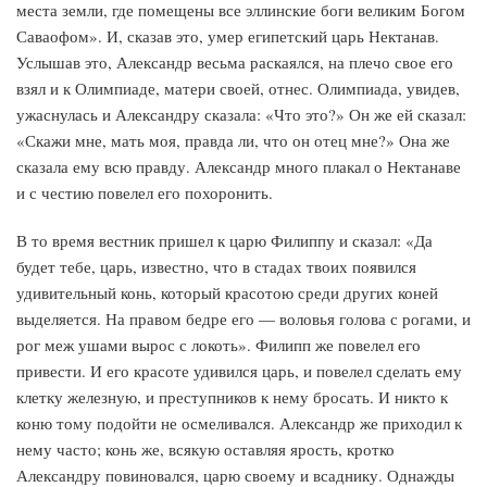
места земли, где помещены все эллинские боги великим Богом
Саваофом». И, сказав это, умер египетский царь Нектанав.
Услышав это, Александр весьма раскаялся, на плечо свое его
взял и к Олимпиаде, матери своей, отнес. Олимпиада, увидев,
ужаснулась и Александру сказала: «Что это?» Он же ей сказал:
«Скажи мне, мать моя, правда ли, что он отец мне?» Она же
сказала ему всю правду. Александр много плакал о Нектанаве
и с честию повелел его похоронить.
В то время вестник пришел к царю Филиппу и сказал: «Да
будет тебе, царь, известно, что в стадах твоих появился
удивительный конь, который красотою среди других коней
выделяется. На правом бедре его — воловья голова с рогами, и
рог меж ушами вырос с локоть». Филипп же повелел его
привести. И его красоте удивился царь, и повелел сделать ему
клетку железную, и преступников к нему бросать. И никто к
коню тому подойти не осмеливался. Александр же приходил к
нему часто; конь же, всякую оставляя ярость, кротко
Александру повиновался, царю своему и всаднику. Однажды