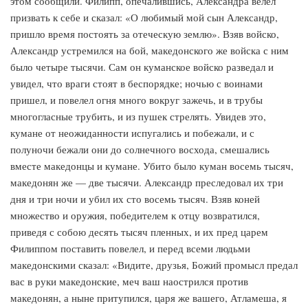
этом сообщили. Филипп, опечалившись, Александра велел
призвать к себе и сказал: «О любимый мой сын Александр,
пришло время постоять за отеческую землю». Взяв войско,
Александр устремился на бой, македонского же войска с ним
было четыре тысячи. Сам он куманское войско разведал и
увидел, что враги стоят в беспорядке; ночью с воинами
пришел, и повелел огня много вокруг зажечь, и в трубы
многогласные трубить, и из пушек стрелять. Увидев это,
кумане от неожиданности испугались и побежали, и с
полуночи бежали они до солнечного восхода, смешались
вместе македонцы и кумане. Убито было куман восемь тысяч,
македонян же — две тысячи. Александр преследовал их три
дня и три ночи и убил их сто восемь тысяч. Взяв коней
множество и оружия, победителем к отцу возвратился,
приведя с собою десять тысяч пленных, и их пред царем
Филиппом поставить повелел, и перед всеми людьми
македонскими сказал: «Видите, друзья, Божий промысл предал
вас в руки македонские, меч ваш наострился против
македонян, а ныне притупился, царя же вашего, Атламеша, я