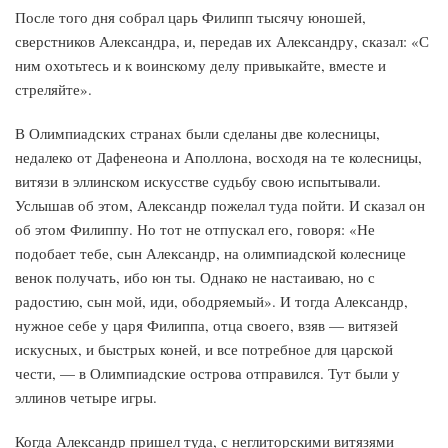
После того дня собрал царь Филипп тысячу юношей,
сверстников Александра, и, передав их Александру, сказал: «С
ним охотьтесь и к воинскому делу привыкайте, вместе и
стреляйте».
В Олимпиадских странах были сделаны две колесницы,
недалеко от Дафенеона и Аполлона, восходя на те колесницы,
витязи в эллинском искусстве судьбу свою испытывали.
Услышав об этом, Александр пожелал туда пойти. И сказал он
об этом Филиппу. Но тот не отпускал его, говоря: «Не
подобает тебе, сын Александр, на олимпиадской колеснице
венок получать, ибо юн ты. Однако не настаиваю, но с
радостию, сын мой, иди, ободряемый». И тогда Александр,
нужное себе у царя Филиппа, отца своего, взяв — витязей
искусных, и быстрых коней, и все потребное для царской
чести, — в Олимпиадские острова отправился. Тут были у
эллинов четыре игры.
Когда Александр пришел туда, с неглиторскими витязями