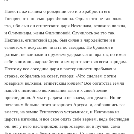
Повесть же начнем о рождении его и о храбрости его.
Говорят, что он сын царя Филиппа. Однако это не так, ложь
это, ибо сын он египетского царя Нектанава, великого волхва,
и Олимпиады, жены Филипповой. Случилось же это так.
Нектанав, египетский царь, был силен в чародействе и в
египетском искусстве читать по звездам. Не бранями и
ратями, не воинами и оружием удерживал он врагов, но имел
себе в помощь чародейство и им противостоял всем городам.
Поэтому все соседние цари в растерянности пребывая и
страхе, собрались на совет, говоря: «Что сделаем с этим
коварным волхвом, египетским князем? Все богатства земли
нашей с помощью волхвования взял и к своей земле
присоединил. А мы страдаем и не знаем, что делать. Но не
потерпим больше этого коварного Аргуса, и, собравшись все
вместе, на землю Египетскую устремимся, и Нектанава из
царства изгоним, и все свое опять себе вернем, ведь бесплоден
он, нет у него наследников; ведь коварен он и пуглив, сама
Египетская земля будет против него». Совещались же против