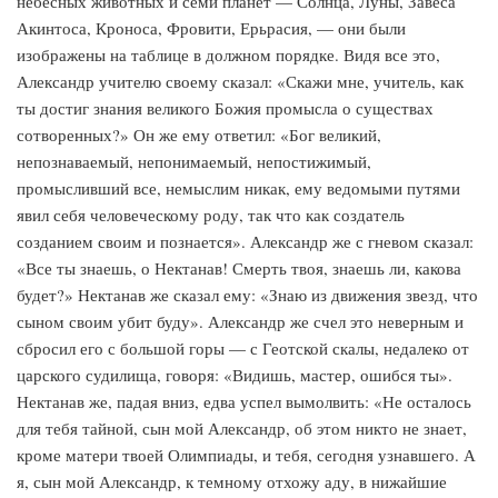
небесных животных и семи планет — Солнца, Луны, Завеса
Акинтоса, Кроноса, Фровити, Ерьрасия, — они были
изображены на таблице в должном порядке. Видя все это,
Александр учителю своему сказал: «Скажи мне, учитель, как
ты достиг знания великого Божия промысла о существах
сотворенных?» Он же ему ответил: «Бог великий,
непознаваемый, непонимаемый, непостижимый,
промысливший все, немыслим никак, ему ведомыми путями
явил себя человеческому роду, так что как создатель
созданием своим и познается». Александр же с гневом сказал:
«Все ты знаешь, о Нектанав! Смерть твоя, знаешь ли, какова
будет?» Нектанав же сказал ему: «Знаю из движения звезд, что
сыном своим убит буду». Александр же счел это неверным и
сбросил его с большой горы — с Геотской скалы, недалеко от
царского судилища, говоря: «Видишь, мастер, ошибся ты».
Нектанав же, падая вниз, едва успел вымолвить: «Не осталось
для тебя тайной, сын мой Александр, об этом никто не знает,
кроме матери твоей Олимпиады, и тебя, сегодня узнавшего. А
я, сын мой Александр, к темному отхожу аду, в нижайшие